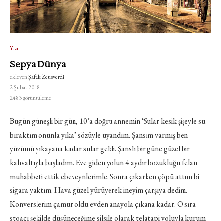
Yazı
Sepya Dünya
ekleyen
Şafak Zeusverdi
2 Şubat 2018
2483
görüntüleme
Bugün güneşli bir gün, 10’a doğru annemin ‘Sular kesik şişeyle su
bıraktım onunla yıka’ sözüyle uyandım. Şansım varmış ben
yüzümü yıkayana kadar sular geldi. Şanslı bir güne güzel bir
kahvaltıyla başladım. Eve giden yolun 4 aydır bozukluğu felan
muhabbeti ettik ebeveynlerimle. Sonra çıkarken çöpü attım bi
sigara yaktım. Hava güzel yürüyerek ineyim çarşıya dedim.
Konverslerim çamur oldu evden anayola çıkana kadar. O sıra
stoacı şekilde düşüneceğime silsile olarak telatapi yolu
yla kurum