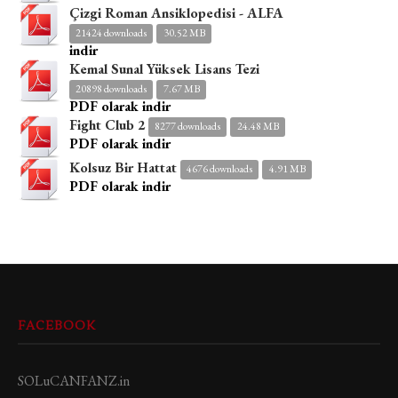
Çizgi Roman Ansiklopedisi - ALFA
21424 downloads
30.52 MB
indir
Kemal Sunal Yüksek Lisans Tezi
20898 downloads
7.67 MB
PDF olarak indir
Fight Club 2
8277 downloads
24.48 MB
PDF olarak indir
Kolsuz Bir Hattat
4676 downloads
4.91 MB
PDF olarak indir
FACEBOOK
SOLuCANFANZ.in