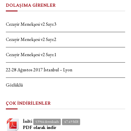
DOLAŞIMA GİRENLER
Cezayir Menekşesi v2 Sayı:3
Cezayir Menekşesi v2 Sayı:2
Cezayir Menekşesi v2 Sayı:1
22-28 Ağustos 2017 İstanbul – Lyon
Gözlüklü
ÇOK İNDİRİLENLER
İnilti
53964 downloads
47.49 MB
PDF olarak indir