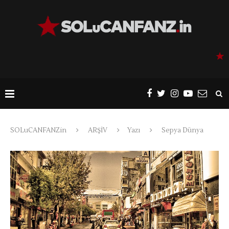
SOLuCANFANZin
ARŞİV
Yazı
Sepya Dünya