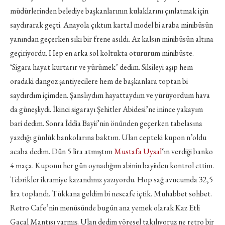
müdürlerinden belediye başkanlarının kulaklarını çınlatmak için
saydırarak geçti. Anayola çıktım kartal model bi araba minibüsün
yanından geçerken sıkı bir frene asıldı. Az kalsın minibüsün altına
geçiriyordu. Hep en arka sol koltukta otururum minibüste.
‘Sigara hayat kurtarır ve yürümek’ dedim. Silsileyi aşıp hem
oradaki dangoz şantiyecilere hem de başkanlara toptan bi
saydırdım içimden. Şanslıydım hayattaydım ve yürüyordum hava
da güneşliydi. İkinci sigarayı Şehitler Abidesi’ne inince yakayım
bari dedim. Sonra İddia Bayii’nin önünden geçerken tabelasına
yazdığı günlük bankolarına baktım. Ulan cepteki kupon n’oldu
acaba dedim. Dün 5 lira atmıştım
Mustafa Uysal
‘ın verdiği banko
4 maça. Kuponu her gün oynadığım abinin bayiiden kontrol ettim.
Tebrikler ikramiye kazandınız yazıyordu. Hop sağ avucumda 32,5
lira toplandı. Tükkana geldim bi nescafe içtik. Muhabbet sohbet.
Retro Cafe’nin menüsünde bugün ana yemek olarak Kaz Etli
Gacal Mantısı varmış. Ulan dedim yöresel takılıyoruz ne retro bir