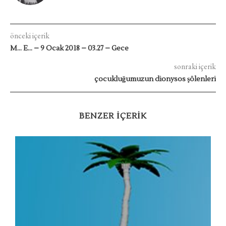
önceki içerik
M… E… – 9 Ocak 2018 – 03.27 – Gece
sonraki içerik
çocukluğumuzun dionysos şölenleri
BENZER IÇERIK