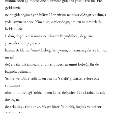
Bilinmezden gelmiş ve yine bilinmeze gidecek yolcularız biz. Ne
geldiğimiz,
ne de gideceğimiz yeri biliriz. Her tür inancın var olduğu bir dünya
yolcusuyuz sadece. Kim bilir, kimler doğuşumuzu ne umutlarla
beklemiştir.
Lakin, doğduktan sonra ne oluruz? Büyüdükçe, ‘değerini
yitirenler’ olup çıkarız
bazen. Beklenen ‘umut bebeği’nin yerini, bir zaman gelir ‘çekilmez
insan’
değeri alır. İstenmez olur yıllar öncesinin umut bebeği. Bir de
başında bulunan
‘Anne’ ve ‘Baba’ adlı iki en önemli ‘sahibi’ yitirirse, evlere bile
sokulmaz
olur umut bebeği. Yolda gören kanal değiştirir. Ne akraba, ne aile
dostu, ne
de arkadaş kalır geriye. Hepsi biter. Yalnızlık, boşluk ve nefret