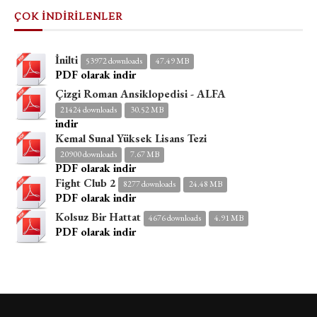
ÇOK İNDİRİLENLER
İnilti
53972 downloads
47.49 MB
PDF olarak indir
Çizgi Roman Ansiklopedisi - ALFA
21424 downloads
30.52 MB
indir
Kemal Sunal Yüksek Lisans Tezi
20900 downloads
7.67 MB
PDF olarak indir
Fight Club 2
8277 downloads
24.48 MB
PDF olarak indir
Kolsuz Bir Hattat
4676 downloads
4.91 MB
PDF olarak indir