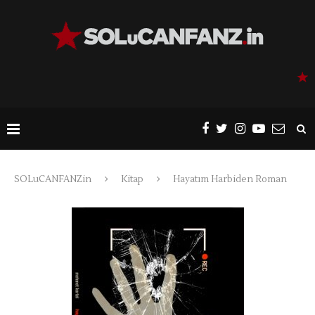
SOLuCANFANZin
Kitap
Hayatım Harbiden Roman