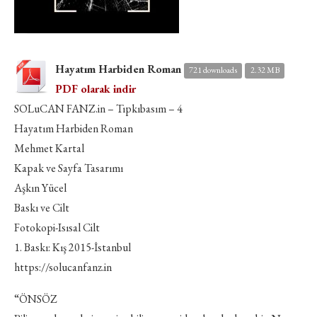
Hayatım Harbiden Roman
721 downloads
2.32 MB
PDF olarak indir
SOLuCAN FANZ.in – Tıpkıbasım – 4
Hayatım Harbiden Roman
Mehmet Kartal
Kapak ve Sayfa Tasarımı
Aşkın Yücel
Baskı ve Cilt
Fotokopi-Isısal Cilt
1. Baskı: Kış 2015-İstanbul
https://solucanfanz.in
“ÖNSÖZ