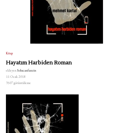
Kitap
Hayatım Harbiden Roman
ekleyen
Solucanfanzin
11 Ocak 2018
3507
görüntüleme