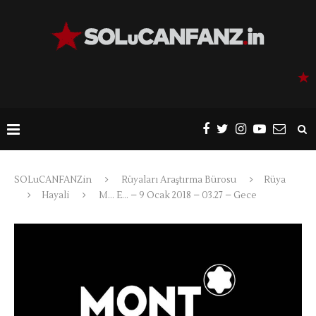
SOLuCANFANZin
Rüyaları Araştırma Bürosu
Rüya
Hayali
M… E… – 9 Ocak 2018 – 03.27 – Gece