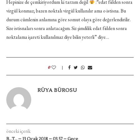
Hepinize de çemkiriyordum ki tarzım değil
:“edat fiilden sonra
virgül konmaz; bazen noktalı virgül kullanılır ama o istisna. Bu
durum cümlenin anlamına göre somut olaya göre değerlendirilir.
Size istisnaları sonra anlatacağım. Siz şimdilik edat fiilden sonra
noktalama işareti kullanılmaz diye bilin yeterli” diye…
0
RÜYA BÜROSU
önceki içerik
B…T… – 13 Ocak 2018 – 03.57 – Gece