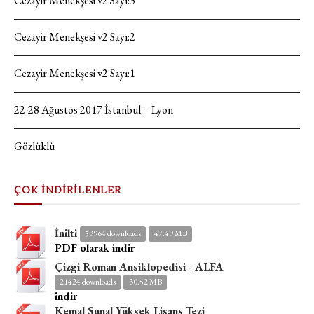
Cezayir Menekşesi v2 Sayı:3
Cezayir Menekşesi v2 Sayı:2
Cezayir Menekşesi v2 Sayı:1
22-28 Ağustos 2017 İstanbul – Lyon
Gözlüklü
ÇOK İNDİRİLENLER
İnilti
53964 downloads
47.49 MB
PDF olarak indir
Çizgi Roman Ansiklopedisi - ALFA
21424 downloads
30.52 MB
indir
Kemal Sunal Yüksek Lisans Tezi