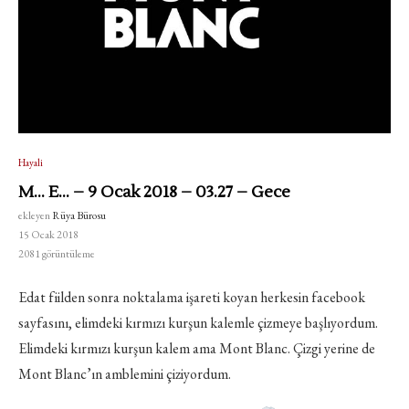
Hayali
M… E… – 9 Ocak 2018 – 03.27 – Gece
ekleyen
Rüya Bürosu
15 Ocak 2018
2081
görüntüleme
Edat fiilden sonra noktalama işareti koyan herkesin facebook
sayfasını, elimdeki kırmızı kurşun kalemle çizmeye başlıyordum.
Elimdeki kırmızı kurşun kalem ama Mont Blanc. Çizgi yerine de
Mont Blanc’ın amblemini çiziyordum.