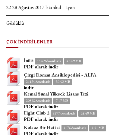
22-28 Ağustos 2017 İstanbul – Lyon
Gözlüklü
ÇOK İNDİRİLENLER
İnilti
53969 downloads
47.49 MB
PDF olarak indir
Çizgi Roman Ansiklopedisi - ALFA
21424 downloads
30.52 MB
indir
Kemal Sunal Yüksek Lisans Tezi
20898 downloads
7.67 MB
PDF olarak indir
Fight Club 2
8277 downloads
24.48 MB
PDF olarak indir
Kolsuz Bir Hattat
4676 downloads
4.91 MB
PDF olarak indir