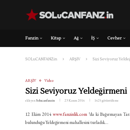
Fanzin
Kitap
Ağ
İŞ
Cevher
SOLuCANFANZin
ARŞİV
Sizi Seviyoruz Yeld
ARŞİV
Video
Sizi Seviyoruz Yeldeğirmeni
ekleyen
Solucanfanzin
23 Kasım 2014
1425
görüntüleme
12 Ekim 2014
www.fanzinlik.com
‘da ki Bağırmayan Ta
bulunduğu Yeldeğirmeni mahallesini turladık…