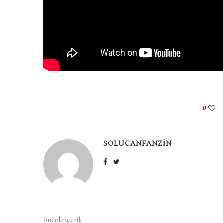
0
SOLUCANFANZIN
önceki içerik