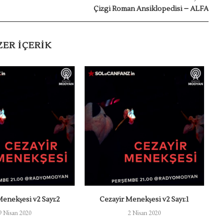
Çizgi Roman Ansiklopedisi – ALFA
ZER IÇERIK
enekşesi v2 Sayı:2
Cezayir Menekşesi v2 Sayı:1
9 Nisan 2020
2 Nisan 2020