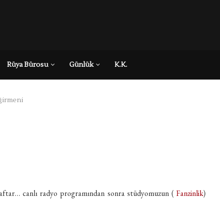
Rüya Bürosu
Günlük
K.K.
eğirmeni
raftar… canlı radyo programından sonra stüdyomuzun (
Fanzinlik
)