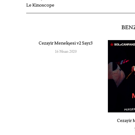
Le Kinoscope
BEN
Cezayir Menekşesi v2 Sayı:3
16 Nisan 2020
lir ki?
Cezayir M