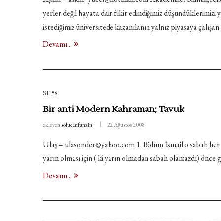
yerler değil hayata dair fikir edindiğimiz düşündüklerimizi
istediğimiz üniversitede kazanılanın yalnız piyasaya çalışa
Devamı...
SF #8
Bir anti Modern Kahraman; Tavuk
ekleyen
solucanfanzin
22 Ağustos 2008
Ulaş – ulasonder@yahoo.com 1. Bölüm İsmail o sabah her s
yarın olması için ( ki yarın olmadan sabah olamazdı) önce
Devamı...