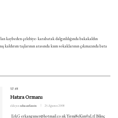
n kaybeden çelebiye- karabatak dalgınlılığında bakakaldın
mış kaldırım taşlarının arasında kum sokaklarının çıkmazında bata
SF #8
Hatıra Ormanı
ekleyen
solucanfanzin
25 Ağustos 2008
ErkG erkanguner@hotmail.co.uk Yirmi8eKim0aLtI Bilinç