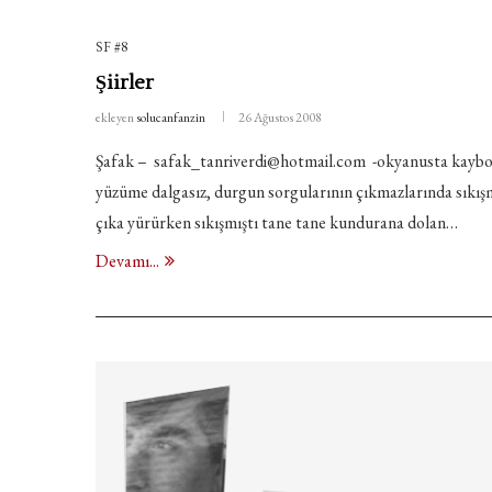
SF #8
Şiirler
ekleyen
solucanfanzin
26 Ağustos 2008
Şafak – safak_tanriverdi@hotmail.com -okyanusta kaybola
yüzüme dalgasız, durgun sorgularının çıkmazlarında sıkış
çıka yürürken sıkışmıştı tane tane kundurana dolan…
Devamı...