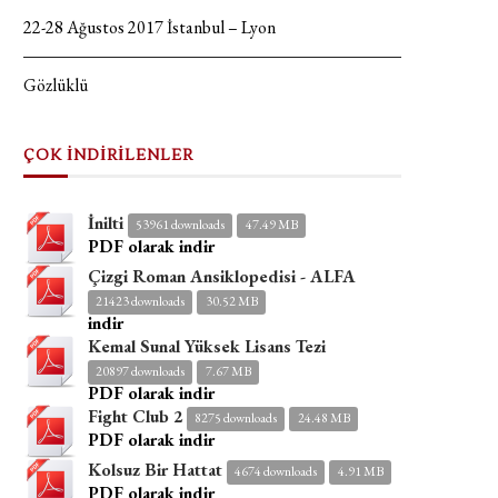
22-28 Ağustos 2017 İstanbul – Lyon
Gözlüklü
ÇOK İNDİRİLENLER
İnilti
53961 downloads
47.49 MB
PDF olarak indir
Çizgi Roman Ansiklopedisi - ALFA
21423 downloads
30.52 MB
indir
Kemal Sunal Yüksek Lisans Tezi
20897 downloads
7.67 MB
PDF olarak indir
Fight Club 2
8275 downloads
24.48 MB
PDF olarak indir
Kolsuz Bir Hattat
4674 downloads
4.91 MB
PDF olarak indir