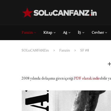
Fanzin
Kitap
Ağ
İŞ
Cevher
SOLuCANFANZin
Fanzin
SF #8
2008 yılında dolaşıma giren içeriği
PDF olarak indir
ebilir y