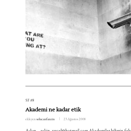
SF #8
Akademi ne kadar etik
ekleyen
solucanfanzin
23 Ağustos 2008
Aşkın – askin_yucel@hotmail.com Akademiler bilimin,felse