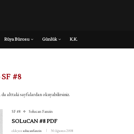
Rüya Bürosu
Günlük
K.K.
+
SF #8
a da alttaki sayfalardan okuyabilirsiniz.
SF #8
Solucan Fanzin
SOLuCAN #8 PDF
ekleyen
solucanfanzin
30 Ağustos 2008