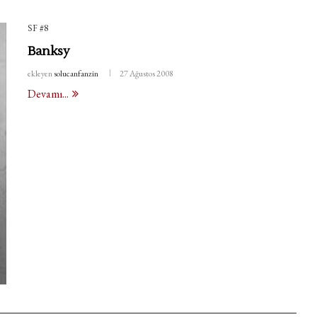
SF #8
Banksy
ekleyen
solucanfanzin
27 Ağustos 2008
Devamı...