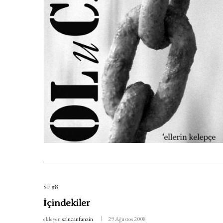
SF #8
İçindekiler
ekleyen
solucanfanzin
29 Ağustos 2008