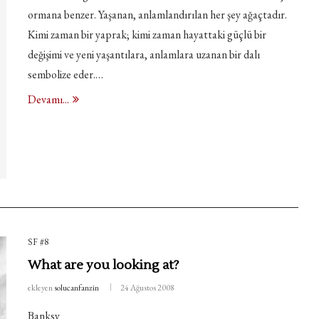
ormana benzer. Yaşanan, anlamlandırılan her şey ağaçtadır.
Kimi zaman bir yaprak; kimi zaman hayattaki güçlü bir
değişimi ve yeni yaşantılara, anlamlara uzanan bir dalı
sembolize eder.…
Devamı...
SF #8
What are you looking at?
ekleyen
solucanfanzin
24 Ağustos 2008
Banksy