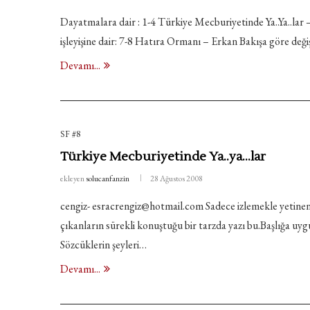
Dayatmalara dair : 1-4 Türkiye Mecburiyetinde Ya..Ya..lar – 
işleyişine dair: 7-8 Hatıra Ormanı – Erkan Bakışa göre d
Devamı...
SF #8
Türkiye Mecburiyetinde Ya..ya…lar
ekleyen
solucanfanzin
28 Ağustos 2008
cengiz- esracrengiz@hotmail.com Sadece izlemekle yetinenler
çıkanların sürekli konuştuğu bir tarzda yazı bu.Başlığa u
Sözcüklerin şeyleri…
Devamı...