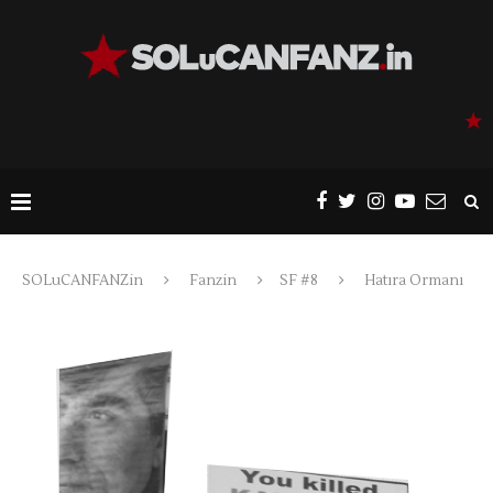
SOLuCANFANZin
Fanzin
SF #8
Hatıra Ormanı