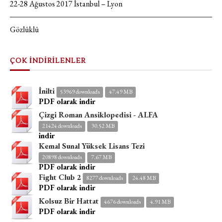
22-28 Ağustos 2017 İstanbul – Lyon
Gözlüklü
ÇOK İNDİRİLENLER
İnilti
53969 downloads
47.49 MB
PDF olarak indir
Çizgi Roman Ansiklopedisi - ALFA
21424 downloads
30.52 MB
indir
Kemal Sunal Yüksek Lisans Tezi
20898 downloads
7.67 MB
PDF olarak indir
Fight Club 2
8277 downloads
24.48 MB
PDF olarak indir
Kolsuz Bir Hattat
4676 downloads
4.91 MB
PDF olarak indir