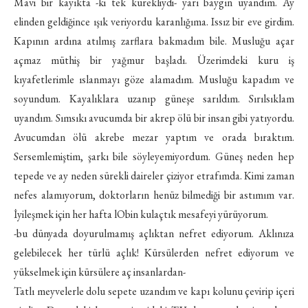
Mavi bir kayıkta -ki tek kürekliydi- yarı baygın uyandım. Ay
elinden geldiğince ışık veriyordu karanlığıma. Issız bir eve girdim.
Kapının ardına atılmış zarflara bakmadım bile. Musluğu açar
açmaz müthiş bir yağmur başladı. Üzerimdeki kuru iş
kıyafetlerimle ıslanmayı göze alamadım. Musluğu kapadım ve
soyundum. Kayalıklara uzanıp güneşe sarıldım. Sırılsıklam
uyandım. Sımsıkı avucumda bir akrep ölü bir insan gibi yatıyordu.
Avucumdan ölü akrebe mezar yaptım ve orada bıraktım.
Sersemlemiştim, şarkı bile söyleyemiyordum. Güneş neden hep
tepede ve ay neden sürekli daireler çiziyor etrafımda. Kimi zaman
nefes alamıyorum, doktorların henüz bilmediği bir astımım var.
İyileşmek için her hafta lObin kulaçtık mesafeyi yürüyorum.
-bu dünyada doyurulmamış açlıktan nefret ediyorum. Aklınıza
gelebilecek her türlü açlık! Kürsülerden nefret ediyorum ve
yükselmek için kürsülere aç insanlardan-
Tatlı meyvelerle dolu sepete uzandım ve kapı kolunu çevirip içeri