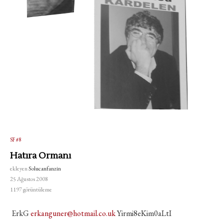
SF #8
Hatıra Ormanı
ekleyen
Solucanfanzin
25 Ağustos 2008
1197
görüntüleme
ErkG
erkanguner@hotmail.co.uk
Yirmi8eKim0aLtI