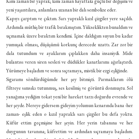
Kimi zaman bir yaprak; kimi zaman hayattaki güçlü bir değişimi ve
yeni yaşantılara, anlamlara uzanan bir dalı sembolize eder.
Kapıyı çarptım ve çıktım. Sarı yapraklı kızıl çizgiler yere saçıldı.
Ardımda müthiş bir trafik bırakmıştım. Yükseklikten bunaldım ve
uçmamak üzere bıraktım kendimi. İçine daldığım suyun bu kadar
yumuşak olması, düşüşümü korkunç derecede uzattı. Zar zor bir
dala tutundum ve ayaklarım çıplakken daha insaniydi. Mide
bulantısı veren siren sesleri ve düdükler kanatlarımı ağırlaştırdı.
Yürümeye başladım ve sonra sıçramaya, mistik bir ezgi eşliğinde.
Sigaramı söndürdüğümde her şey bitmişti. Parmaklarım ölü
filtreye sımsıkı tutunmuş, ses kesilmiş ve görüntü donmuştu. Sol
yanağıma yediğim tokat yeni bir hareket tarzı doğurdu evrende ve
her şeyde. Nereye gidersem gideyim yolumun kenarında bana -her
zaman- eşlik eden o kızıl yapraklı sarı çizgiler bu defa yoktu.
Küfür ettim geçmişine her şeyin. Her yerin tabanına ve her
duygunun tavanına; küfrettim ve ardından sıçramaya başladım.