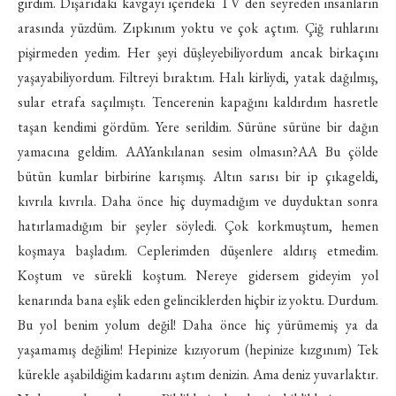
girdim. Dışarıdaki kavgayı içerideki TV den seyreden insanların
arasında yüzdüm. Zıpkınım yoktu ve çok açtım. Çiğ ruhlarını
pişirmeden yedim. Her şeyi düşleyebiliyordum ancak birkaçını
yaşayabiliyordum. Filtreyi bıraktım. Halı kirliydi, yatak dağılmış,
sular etrafa saçılmıştı. Tencerenin kapağını kaldırdım hasretle
taşan kendimi gördüm. Yere serildim. Sürüne sürüne bir dağın
yamacına geldim. AAYankılanan sesim olmasın?AA Bu çölde
bütün kumlar birbirine karışmış. Altın sarısı bir ip çıkageldi,
kıvrıla kıvrıla. Daha önce hiç duymadığım ve duyduktan sonra
hatırlamadığım bir şeyler söyledi. Çok korkmuştum, hemen
koşmaya başladım. Ceplerimden düşenlere aldırış etmedim.
Koştum ve sürekli koştum. Nereye gidersem gideyim yol
kenarında bana eşlik eden gelinciklerden hiçbir iz yoktu. Durdum.
Bu yol benim yolum değil! Daha önce hiç yürümemiş ya da
yaşamamış değilim! Hepinize kızıyorum (hepinize kızgınım) Tek
kürekle aşabildiğim kadarını aştım denizin. Ama deniz yuvarlaktır.