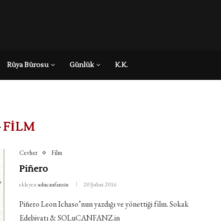
Rüya Bürosu
Günlük
K.K.
+
FILM
Cevher
Film
Piñero
ekleyen
solucanfanzin
20 Şubat 2016
Piñero Leon Ichaso’nun yazdığı ve yönettiği film. Sokak
Edebiyatı & SOLuCANFANZ.in