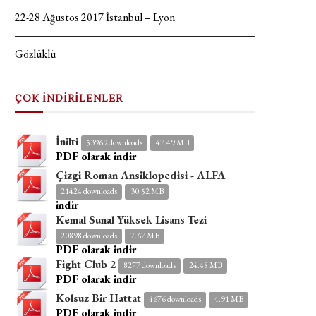
22-28 Ağustos 2017 İstanbul – Lyon
Gözlüklü
ÇOK İNDİRİLENLER
İnilti
53969 downloads
47.49 MB
PDF olarak indir
Çizgi Roman Ansiklopedisi - ALFA
21424 downloads
30.52 MB
indir
Kemal Sunal Yüksek Lisans Tezi
20898 downloads
7.67 MB
PDF olarak indir
Fight Club 2
8277 downloads
24.48 MB
PDF olarak indir
Kolsuz Bir Hattat
4676 downloads
4.91 MB
PDF olarak indir