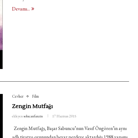
Devamı...
Cevher
Film
Zengin Mutfağı
ekleyen
solucanfanzin
17 Haziran 2015
Zengin Mutfağı, Başar Sabuncu’nun Vasıf Öngören’in aynı
adlı tiyatro oyunundan beyaz perdeye aktardığı 1988 yapımı