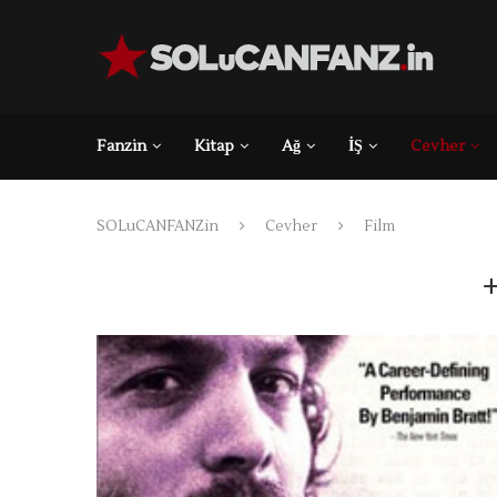
Fanzin
Kitap
Ağ
İŞ
Cevher
SOLuCANFANZin
Cevher
Film