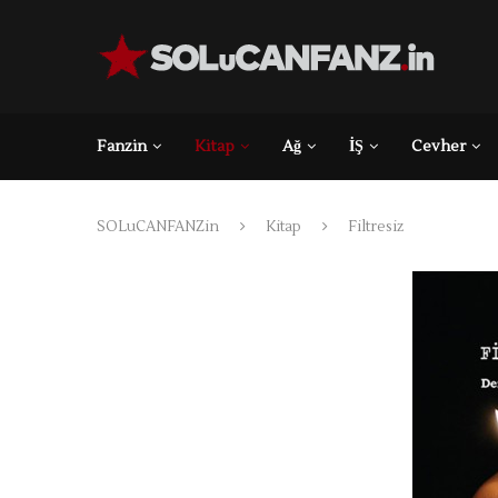
Fanzin
Kitap
Ağ
İŞ
Cevher
SOLuCANFANZin
Kitap
Filtresiz