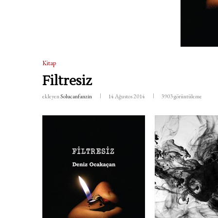
Kitap
Filtresiz
ekleyen
Solucanfanzin
14 Ağustos 2014
3903
görüntüleme