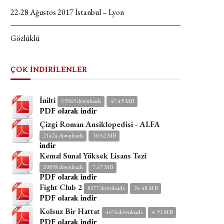
22-28 Ağustos 2017 İstanbul – Lyon
Gözlüklü
ÇOK İNDİRİLENLER
İnilti
53969 downloads
47.49 MB
PDF olarak indir
Çizgi Roman Ansiklopedisi - ALFA
21424 downloads
30.52 MB
indir
Kemal Sunal Yüksek Lisans Tezi
20898 downloads
7.67 MB
PDF olarak indir
Fight Club 2
8277 downloads
24.48 MB
PDF olarak indir
Kolsuz Bir Hattat
4676 downloads
4.91 MB
PDF olarak indir