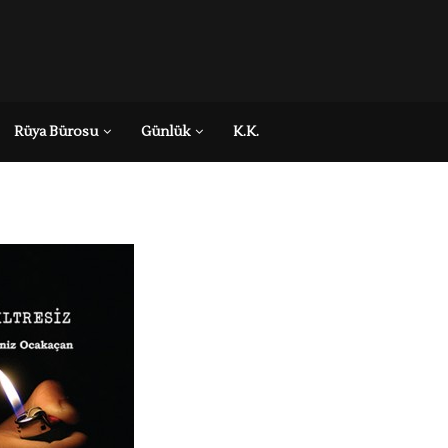
Rüya Bürosu
Günlük
K.K.