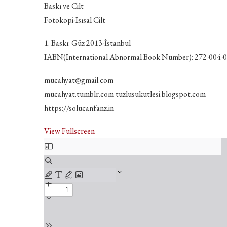
Baskı ve Cilt
Fotokopi-Isısal Cilt
1. Baskı: Güz 2013-İstanbul
IABN(International Abnormal Book Number): 272-004-
mucahyat@gmail.com
mucahyat.tumblr.com tuzlusukutlesi.blogspot.com
https://solucanfanz.in
View Fullscreen
PDF
içeriğine
geç