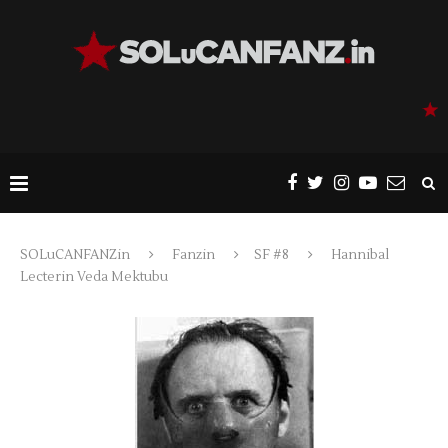
SOLuCANFANZin
Fanzin
SF #8
Hannibal
Lecterin Veda Mektubu