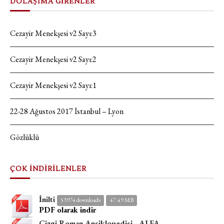
DOLAŞIMA GİRENLER
Cezayir Menekşesi v2 Sayı:3
Cezayir Menekşesi v2 Sayı:2
Cezayir Menekşesi v2 Sayı:1
22-28 Ağustos 2017 İstanbul – Lyon
Gözlüklü
ÇOK İNDİRİLENLER
İnilti
53974 downloads
47.49 MB
PDF olarak indir
Çizgi Roman Ansiklopedisi - ALFA