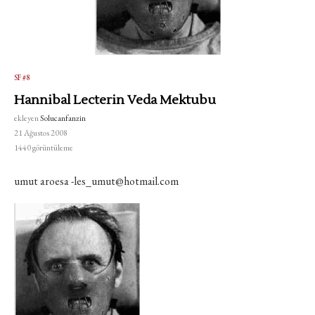
SF #8
Hannibal Lecterin Veda Mektubu
ekleyen
Solucanfanzin
21 Ağustos 2008
1440
görüntüleme
umut aroesa -les_umut@hotmail.com