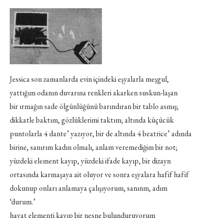
Jessica son zamanlarda evin içindeki eşyalarla meşgul,
yattığım odanın duvarına renkleri akarken suskun-laşan
bir ırmağın sade ölgünlüğünü barındıran bir tablo asmış;
dikkatle baktım, gözlüklerimi taktım; altında küçücük
puntolarla 4 dante’ yazıyor, bir de altında 4 beatrice’ adında
birine, sanırım kadın olmalı, anlam veremediğim bir not;
yüzdeki element kayıp, yüzdeki ifade kayıp, bir dizayn
ortasında karmaşaya ait oluyor ve sonra eşyalara hafif hafif
dokunup onları anlamaya çalışıyorum, sanınm, adım
‘durum.’
hayat elementi kayıp bir nesne bulunduruyorum