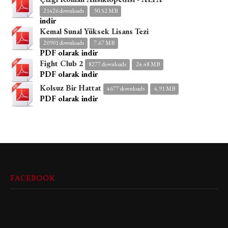
21426 downloads
30.52 MB
indir
Kemal Sunal Yüksek Lisans Tezi
20901 downloads
7.67 MB
PDF olarak indir
Fight Club 2
8277 downloads
24.48 MB
PDF olarak indir
Kolsuz Bir Hattat
4677 downloads
4.91 MB
PDF olarak indir
FACEBOOK