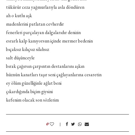
tükürür ceza yağmurlarıyla asla döndüren
ah o kutlu aşk
madenlerini patlatan cevherdir
fenerleri parçalayan dalgalarıdır denizin
esrarlı kalp kanıyorsun içinde mermer bedenin
bıçaksız kılıçsız silahsız
salt düşünceyle
bırak çağırsın çarpıntın destanlarını aşkın
hüznün kanatları taşır seni çağlayanlarına cesaretin
ey ölüm güzelliğinle ağlat beni
çıkardığında biçim giysini
kefenim olacak son sözlerim
0