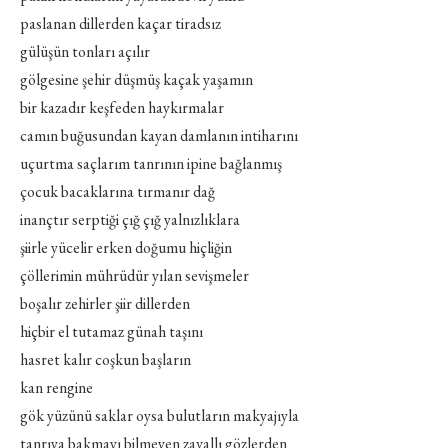
paslanan dillerden kaçar tiradsız
gülüşün tonları açılır
gölgesine şehir düşmüş kaçak yaşamın
bir kazadır keşfeden haykırmalar
camın buğusundan kayan damlanın intiharını
uçurtma saçlarım tanrının ipine bağlanmış
çocuk bacaklarına tırmanır dağ
inançtır serptiği çığ çığ yalnızlıklara
şiirle yücelir erken doğumu hiçliğin
çöllerimin mührüdür yılan sevişmeler
boşalır zehirler şiir dillerden
hiçbir el tutamaz günah taşını
hasret kalır coşkun başların
kan rengine
gök yüzünü saklar oysa bulutların makyajıyla
tanrıya bakmayı bilmeyen zavallı gözlerden