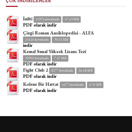
ÇOK İNDİRİLENLER
İnilti
53974 downloads
47.49 MB
PDF olarak indir
Çizgi Roman Ansiklopedisi - ALFA
21426 downloads
30.52 MB
indir
Kemal Sunal Yüksek Lisans Tezi
20901 downloads
7.67 MB
PDF olarak indir
Fight Club 2
8277 downloads
24.48 MB
PDF olarak indir
Kolsuz Bir Hattat
4677 downloads
4.91 MB
PDF olarak indir