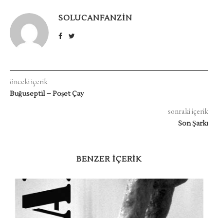
SOLUCANFANZIN
önceki içerik
Buğuseptil – Poşet Çay
sonraki içerik
Son Şarkı
BENZER IÇERIK