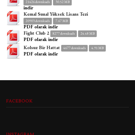
21426 downloads
30.52 MB
indir
Kemal Sunal Yüksek Lisans Tezi
20903 downloads
7.67 MB
PDF olarak indir
Fight Club 2
8277 downloads
24.48 MB
PDF olarak indir
Kolsuz Bir Hattat
4677 downloads
4.91 MB
PDF olarak indir
FACEBOOK
INSTAGRAM