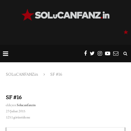
SOLuCANFANZin
SF #16
SF #16
ekleyen
Solucanfanzin
23 Şubat 2015
1251
görüntüleme