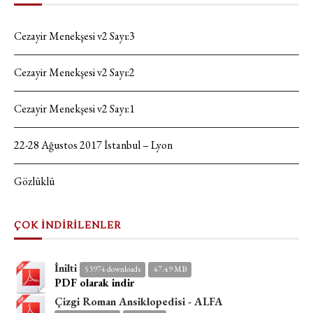
Cezayir Menekşesi v2 Sayı:3
Cezayir Menekşesi v2 Sayı:2
Cezayir Menekşesi v2 Sayı:1
22-28 Ağustos 2017 İstanbul – Lyon
Gözlüklü
ÇOK İNDİRİLENLER
İnilti
53974 downloads
47.49 MB
PDF olarak indir
Çizgi Roman Ansiklopedisi - ALFA