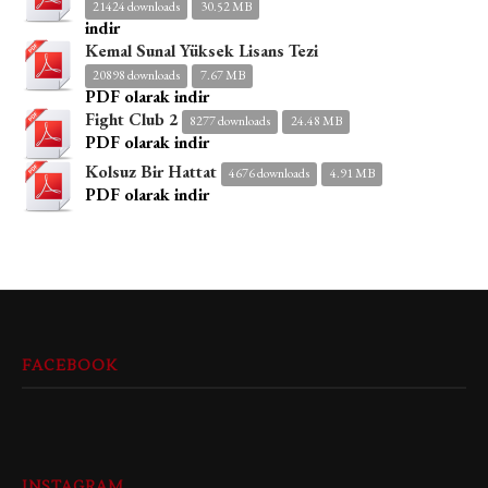
21424 downloads
30.52 MB
indir
Kemal Sunal Yüksek Lisans Tezi
20898 downloads
7.67 MB
PDF olarak indir
Fight Club 2
8277 downloads
24.48 MB
PDF olarak indir
Kolsuz Bir Hattat
4676 downloads
4.91 MB
PDF olarak indir
FACEBOOK
INSTAGRAM