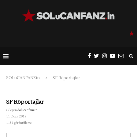
SOLuCANFANZin
SF Röportajlar
SF Röportajlar
ekleyen
Solucanfanzin
11 Ocak 2018
1181
görüntüleme