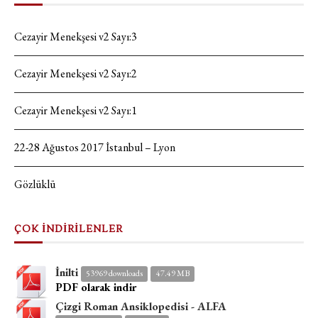
Cezayir Menekşesi v2 Sayı:3
Cezayir Menekşesi v2 Sayı:2
Cezayir Menekşesi v2 Sayı:1
22-28 Ağustos 2017 İstanbul – Lyon
Gözlüklü
ÇOK İNDİRİLENLER
İnilti
53969 downloads
47.49 MB
PDF olarak indir
Çizgi Roman Ansiklopedisi - ALFA