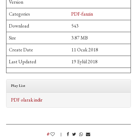
Version
Categories
PDF-fanzin
Download
543
Size
3.87 MB
Create Date
11 Ocak 2018
Last Updated
19 Eylül 2018
Play List
PDF olarak indir
0