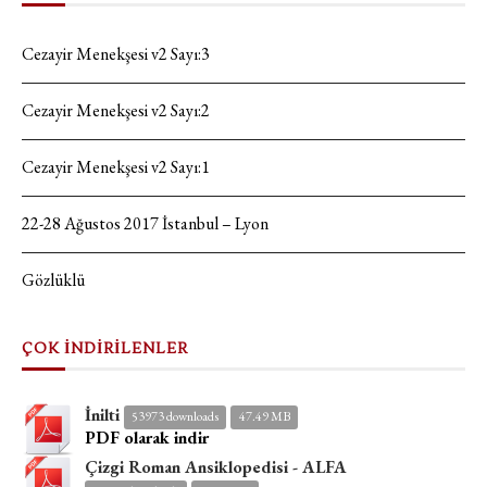
Cezayir Menekşesi v2 Sayı:3
Cezayir Menekşesi v2 Sayı:2
Cezayir Menekşesi v2 Sayı:1
22-28 Ağustos 2017 İstanbul – Lyon
Gözlüklü
ÇOK İNDİRİLENLER
İnilti
53973 downloads
47.49 MB
PDF olarak indir
Çizgi Roman Ansiklopedisi - ALFA