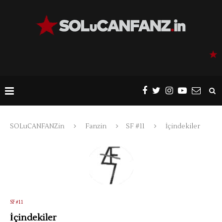
SOLuCANFANZin
Fanzin
SF #11
İçindekiler
SF #11
İçindekiler