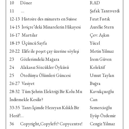
10 Döner
RAD
11 …
Şafak Tanrıverdi
12-13 Histoire des minarets en Suisse
Fırat Fıstık
14-15 İsviçre’deki Minarelerin Hikayesi
Aurélie Stern
16-17 Martılar
Çev: Aşkın
18-19 Üçüncü Sayfa
Yücel
20-22 Elife ile poşet çay üzerine söyleşi
Metin Yılmaz
23 Gözlerimdeki Mağara
İrem Güven
24 Alakasız Sözcükler Öyküsü
Kolektif
25 Ötedünya Ölümleri Güncesi
Umut Taylan
26-27 Vasiyet
Buğra
28-32 Tüm Şehrin Elektriği Bir Kolu Mu
Kavukçuoğlu
İndirmekle Kesilir?
Can
33-35 Tanrı İçimde Hezeyan Kılıklı Bir
Semercioğlu
Herif!…
Eyüp Özdemir
36 Copyright,Copyleft? Copycentre!
Cengiz Yılmaz