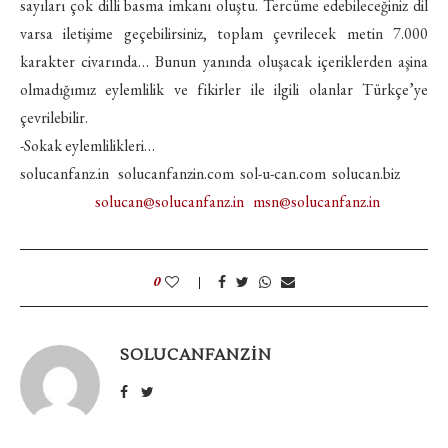
sayıları çok dilli basma imkanı oluştu. Tercüme edebileceğiniz dil
varsa iletişime geçebilirsiniz, toplam çevrilecek metin 7.000
karakter civarında… Bunun yanında oluşacak içeriklerden aşina
olmadığımız eylemlilik ve fikirler ile ilgili olanlar Türkçe’ye
çevrilebilir.
-Sokak eylemlilikleri…
solucanfanz.in solucanfanzin.com sol-u-can.com solucan.biz
solucan@solucanfanz.in
msn@solucanfanz.in
0
SOLUCANFANZIN