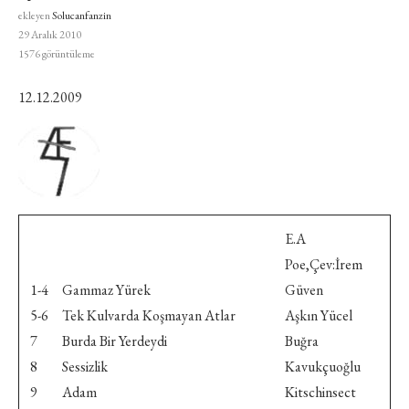
ekleyen
Solucanfanzin
29 Aralık 2010
1576
görüntüleme
12.12.2009
E.A
Poe,Çev:İrem
1-4 Gammaz Yürek
Güven
5-6 Tek Kulvarda Koşmayan Atlar
Aşkın Yücel
7 Burda Bir Yerdeydi
Buğra
8 Sessizlik
Kavukçuoğlu
9 Adam
Kitschinsect