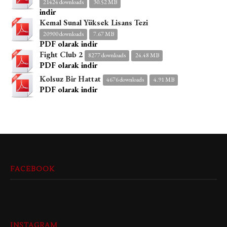
21424 downloads
30.52 MB
indir
Kemal Sunal Yüksek Lisans Tezi
20900 downloads
7.67 MB
PDF olarak indir
Fight Club 2
8277 downloads
24.48 MB
PDF olarak indir
Kolsuz Bir Hattat
4676 downloads
4.91 MB
PDF olarak indir
FACEBOOK
INSTAGRAM