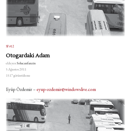
SF #12
Otogardaki Adam
ekleyen
Solucanfanzin
5 Ağustos 2011
1517
görüntüleme
Eyüp Özdemir –
eyup-ozdemir@windowslive.com