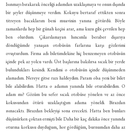
Isınmayı bırakarak önceliği adamdan uzaklaşmaya ve onun dışında
bir şeyler düşünmeye verdim. Kokuyu bertaraf ettikten sonra
titreyen bacaklarım beni muavinin yanına götürdü. Böyle
zamanlarda hep bir günah keçisi arar, ama kuzu gibi çevrilen hep
ben olurdum. Çıkarılamayan hıncımla beraber dışarıya
döndüğümde yanaşan otobüsün farlarına karşı gözlerimi
ovuşturdum. Firma adı biletimdekine hiç benzemeyen otobüsün
içinde pek az yolcu vardı. Üst başlarına bakılırsa sıcak bir yerde
bulundukları kesindi. Kendimi o otobüsün içinde düşünmeden
alamadım. Nereye gitse razı haldeydim. Param olsa yeni bir bilet
bile alabilirdim. Hatta o adamın yanında bile oturabilirdim. O
adam mı? Gözüm bu sefer sıcak otobüse yönelen ve az önce
kokusundan ötürü uzaklaştığım adama yöneldi. Birazdan
ısınacaktı. Birazdan bekleyişi sona erecekti. Hatta ben bunları
düşünürken çoktan ermişti bile Daha bir kaç dakika önce yanında
oturma korkusu duyduğum, hor gördüğüm, burnumdan daha az