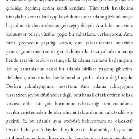
çirkinliği değilmiş dedim kendi kendime. Tüm tatlı hayallerimi
itinayla bir kenara katlayıp koyduktan sonra adamı gözlemlemeye
başladım. Gözleri otobüsün geleceği yoldaydı. Arada bir muavinle
konuşuyor telaşlı yüzüne geçici bir rahatlama yerleşiyordu. Ama
fazla geçmeden yaşadığı korku, onu yalvarırcasına muavinin
yanına göndermekten de geri kalmıyordu. Bazı yolcuların bakışı
bende ters bir tepki yaratmış ola ki adama acımaya başlamıştım.
En aç zamanlarımı sanki bu adamla birlikte yaşamış gibiydim.
Belediye çorbacısından benle beraber çorba olan o değil miydi?
Derken yakınlaştığımızı hissettim. Ama adama yaklaştığımı
hissettiren şey bu düşünceler değil, onu bana ilk fark ettiren sokak
kokusu oldu. Git gide burnumun rahatsızlığı tüm vücuduma
yayıldı ve istemeden de olsa zihnimi tekrardan bir rahatsızlık ele
geçirdi. Ya bu adamla aynı otobüsü bekliyorsam ne olacaktı?
Orada bekleşen 5 kişiden biriydi. Saati düşündükçe başka bir
otobüse binme ihtimali azalıyordu. Senelerce yaptığım memleket