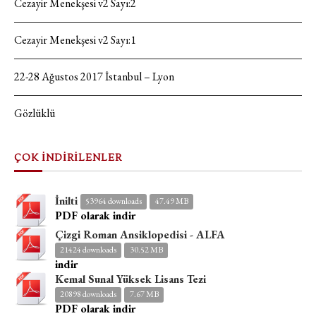
Cezayir Menekşesi v2 Sayı:2
Cezayir Menekşesi v2 Sayı:1
22-28 Ağustos 2017 İstanbul – Lyon
Gözlüklü
ÇOK İNDİRİLENLER
İnilti
53964 downloads
47.49 MB
PDF olarak indir
Çizgi Roman Ansiklopedisi - ALFA
21424 downloads
30.52 MB
indir
Kemal Sunal Yüksek Lisans Tezi
20898 downloads
7.67 MB
PDF olarak indir