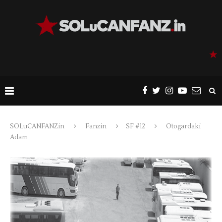
SOLuCANFANZin
Fanzin
SF #12
Otogardaki
Adam