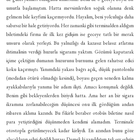
umutla başlamıştım. Hatta mevsimlerden soğuk olanına denk
gelmem bile keyfimi kaçırmıyordu. Hayalim, beni yolculuğa daha
sabırsız bir hale getiriyordu. Her zamanki gibi terminalden aldığım
biletimdeki firma ile ilk kez gidişim ise geceye tatlı bir merak
unsuru olarak yerleşti. Bu yalnızlığı da kazasız belasız atlatma
ihtimalinin verdiği huzurla sigaramı yaktım. Gözümü kapatarak
içime çektiğim dumanın huzurunu burnuma gelen rahatsız edici
koku kaçırmıştı. Yanımdaki yakası bağrı açık, düşük pantolonlu
(modadan ötürü olmadığı kesindi), boyası geçen seneden kalma
ayakkabılarıyla yanıma bir adam ilişti. Amacı konuşmak değildi.
Benim gibi bekleyenlerden biriydi hatta. Ama her an bir sigara
ikramına zorlanabileceğim düşüncesi onu ilk gördüğüm andan
itibaren aklıma kazındı. Bu fikirle beraber otobüs biletine nasıl
para yetiştirdiğini düşünmeden kendimi alamadım. Terminale
otostopla getirilmeyecek kadar kirliydi. En azından bunu göze
alacakların şehri değildi burası. Demek ki yanıldığım tek şey şehrin