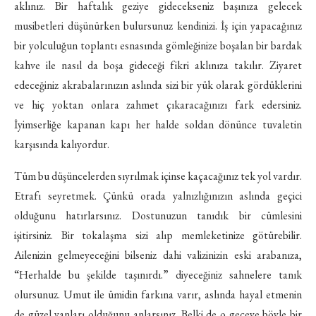
aklınız. Bir haftalık geziye gidecekseniz başınıza gelecek
musibetleri düşünürken bulursunuz kendinizi. İş için yapacağınız
bir yolculuğun toplantı esnasında gömleğinize boşalan bir bardak
kahve ile nasıl da boşa gideceği fikri aklınıza takılır. Ziyaret
edeceğiniz akrabalarınızın aslında sizi bir yük olarak gördüklerini
ve hiç yoktan onlara zahmet çıkaracağınızı fark edersiniz.
İyimserliğe kapanan kapı her halde soldan dönünce tuvaletin
karşısında kalıyordur.
Tüm bu düşüncelerden sıyrılmak içinse kaçacağınız tek yol vardır.
Etrafı seyretmek. Çünkü orada yalnızlığınızın aslında geçici
olduğunu hatırlarsınız. Dostunuzun tanıdık bir cümlesini
işitirsiniz. Bir tokalaşma sizi alıp memleketinize götürebilir.
Ailenizin gelmeyeceğini bilseniz dahi valizinizin eski arabanıza,
“Herhalde bu şekilde taşınırdı.” diyeceğiniz sahnelere tanık
olursunuz. Umut ile ümidin farkına varır, aslında hayal etmenin
de güzel yanları olduğunu anlarsınız. Belki de o geceye böyle bir