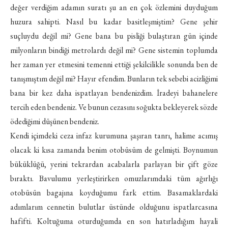
değer verdiğim adamın suratı şu an en çok özlemini duyduğum
huzura sahipti. Nasıl bu kadar basitleşmiştim? Gene şehir
suçluydu değil mi? Gene bana bu pisliği bulaştıran gün içinde
milyonların bindiği metrolardı değil mi? Gene sistemin toplumda
her zaman yer etmesini temenni ettiği şekilcilikle sonunda ben de
tanışmıştım değil mi? Hayır efendim. Bunların tek sebebi acizliğimi
bana bir kez daha ispatlayan bendenizdim. İradeyi bahanelere
tercih eden bendeniz. Ve bunun cezasını soğukta bekleyerek sözde
ödediğimi düşünen bendeniz.
Kendi içimdeki ceza infaz kurumuna şaşıran tanrı, halime acımış
olacak ki kısa zamanda benim otobüsüm de gelmişti. Boynumun
büküklüğü, yerini tekrardan acabalarla parlayan bir çift göze
bıraktı. Bavulumu yerleştirirken omuzlarımdaki tüm ağırlığı
otobüsün bagajına koyduğumu fark ettim. Basamaklardaki
adımlarım cennetin bulutlar üstünde olduğunu ispatlarcasına
hafifti. Koltuğuma oturduğumda en son hatırladığım hayali