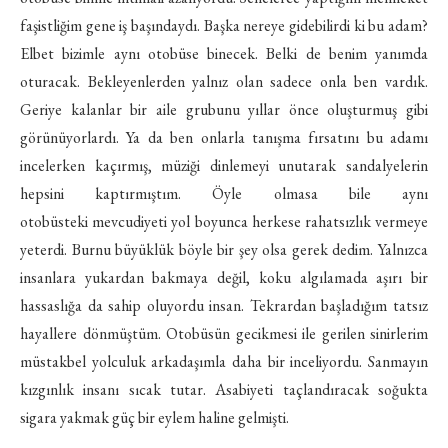
faşistliğim gene iş başındaydı. Başka nereye gidebilirdi ki bu adam?
Elbet bizimle aynı otobüse binecek. Belki de benim yanımda
oturacak. Bekleyenlerden yalnız olan sadece onla ben vardık.
Geriye kalanlar bir aile grubunu yıllar önce oluşturmuş gibi
görünüyorlardı. Ya da ben onlarla tanışma fırsatını bu adamı
incelerken kaçırmış, müziği dinlemeyi unutarak sandalyelerin
hepsini kaptırmıştım. Öyle olmasa bile aynı
otobüsteki mevcudiyeti yol boyunca herkese rahatsızlık vermeye
yeterdi. Burnu büyüklük böyle bir şey olsa gerek dedim. Yalnızca
insanlara yukardan bakmaya değil, koku algılamada aşırı bir
hassaslığa da sahip oluyordu insan. Tekrardan başladığım tatsız
hayallere dönmüştüm. Otobüsün gecikmesi ile gerilen sinirlerim
müstakbel yolculuk arkadaşımla daha bir inceliyordu. Sanmayın
kızgınlık insanı sıcak tutar. Asabiyeti taçlandıracak soğukta
sigara yakmak güç bir eylem haline gelmişti.