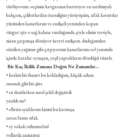
türlüyorum. seçimin kavgasının bastırıyor en sardunyalı
bahçem, çılıbıtlardan özendiğim yürüyüşüm, ufak kırıntılar
yüzünden kanatlarım ve endişeli yerimden kopan
rüzgar: işte o sağ kalana vurduğunda şöyle elinin tersiyle,
nisan çarpmışa dönüyor ücrevi endişem. dudağımdan
süzülen yağmur gibi çırpıyorum kanatlarımı sol yanımda
içinde karalar oynaşan, yeşil yaprakların döndüğü tünele.
Bir Kaç İkilik Zamana Doğru Ne Zamandır…
• keskin bir ihanet bu kokladığım, küçük adam
susmak gibi bir şiire
• su damlarken nasıl şekil değiştirdi
yazıldı mı?
• ellerin ayaklarım kimin bu karmaşa
zaten fanus ufak
• ey sokak ruhumu bul
yollarda zamansız