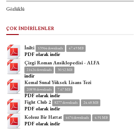
Gözlüklü
ÇOK İNDİRİLENLER
İnilti
53964 downloads
47.49 MB
PDF olarak indir
Çizgi Roman Ansiklopedisi - ALFA
21424 downloads
30.52 MB
indir
Kemal Sunal Yüksek Lisans Tezi
20898 downloads
7.67 MB
PDF olarak indir
Fight Club 2
8277 downloads
24.48 MB
PDF olarak indir
Kolsuz Bir Hattat
4676 downloads
4.91 MB
PDF olarak indir