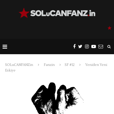
SOLuCANFANZin
Fanzin
SF #12
Yeniden Yeni
Eskiye