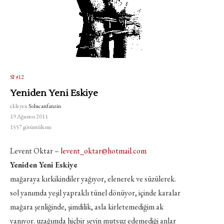
SF #12
Yeniden Yeni Eskiye
ekleyen
Solucanfanzin
19 Ağustos 2011
1557
görüntüleme
Levent Oktar –
levent_oktar@hotmail.com
Yeniden Yeni Eskiye
mağaraya kırkikindiler yağıyor, elenerek ve süzülerek.
sol yanımda yeşil yapraklı tünel dönüyor, içinde karalar
mağara şenliğinde, şimdilik, asla kirletemediğim ak
yanıyor. uzağımda hiçbir şeyin mutsuz edemediği anlar