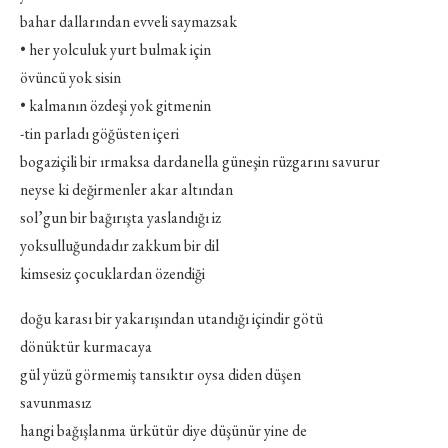
bahar dallarından evveli saymazsak
• her yolculuk yurt bulmak için
övüncü yok sisin
• kalmanın özdeşi yok gitmenin
-tin parladı göğüsten içeri
bogaziçili bir ırmaksa dardanella güneşin rüzgarını savurur
neyse ki değirmenler akar altından
sol’gun bir bağırışta yaslandığı iz
yoksulluğundadır zakkum bir dil
kimsesiz çocuklardan özendiği
doğu karası bir yakarışından utandığı içindir götü
dönüktür kurmacaya
gül yüzü görmemiş tansıktır oysa diden düşen
savunmasız
hangi bağışlanma ürkütür diye düşünür yine de