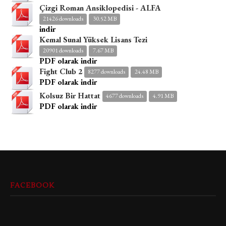
Çizgi Roman Ansiklopedisi - ALFA
21426 downloads
30.52 MB
indir
Kemal Sunal Yüksek Lisans Tezi
20901 downloads
7.67 MB
PDF olarak indir
Fight Club 2
8277 downloads
24.48 MB
PDF olarak indir
Kolsuz Bir Hattat
4677 downloads
4.91 MB
PDF olarak indir
FACEBOOK