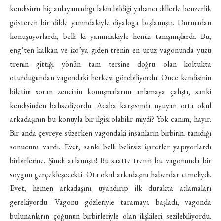
kendisinin hiç anlayamadığı lakin bildiği yabancı dillerle benzerlik
gösteren bir dilde yanındakiyle diyaloga başlamıştı. Durmadan
konuşuyorlardı, belli ki yanındakiyle henüz tanışmışlardı. Bu,
eng’ten kalkan ve izo’ya giden trenin en ucuz vagonunda yüzü
trenin gittiği yönün tam tersine doğru olan koltukta
oturduğundan vagondaki herkesi görebiliyordu. Önce kendisinin
biletini soran zencinin konuşmalarını anlamaya çalıştı; sanki
kendisinden bahsediyordu. Acaba karşısında uyuyan orta okul
arkadaşının bu konuyla bir ilgisi olabilir miydi? Yok canım, hayır.
Bir anda çevreye süzerken vagondaki insanların birbirini tanıdığı
sonucuna vardı. Evet, sanki belli belirsiz işaretler yapıyorlardı
birbirlerine. Şimdi anlamıştı! Bu saatte trenin bu vagonunda bir
soygun gerçekleşecekti. Ota okul arkadaşını haberdar etmeliydi.
Evet, hemen arkadaşını uyandırıp ilk durakta atlamaları
gerekiyordu. Vagonu gözleriyle taramaya başladı, vagonda
bulunanların çoğunun birbirleriyle olan ilişkileri sezilebiliyordu.