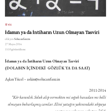
SF #16
İdamın ya da İntiharın Uzun Olmayan Tasviri
ekleyen
Solucanfanzin
27 Mayıs 2014
1510
görüntüleme
İdamın ya da İntiharın Uzun Olmayan Tasviri
(DOLABIN İÇİNDEKİ GÖZLÜK YA DA SAAT)
Aşkın Yücel – askin@solucanfanz.in
2011-2014
“Kör karanlık. Soluk alıp vermekten mi soğuk havadan mı belli
olmayan buharlaşmış camlar. Elini yatağın yakınındaki sehpaya