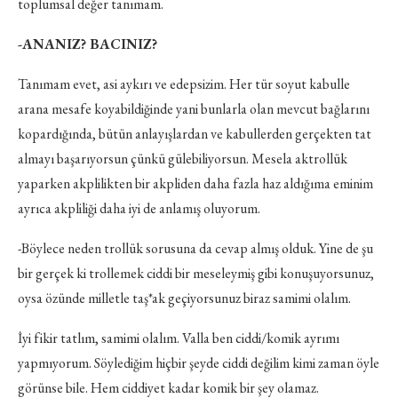
toplumsal değer tanımam.
-ANANIZ? BACINIZ?
Tanımam evet, asi aykırı ve edepsizim. Her tür soyut kabulle
arana mesafe koyabildiğinde yani bunlarla olan mevcut bağlarını
kopardığında, bütün anlayışlardan ve kabullerden gerçekten tat
almayı başarıyorsun çünkü gülebiliyorsun. Mesela aktrollük
yaparken akplilikten bir akpliden daha fazla haz aldığıma eminim
ayrıca akpliliği daha iyi de anlamış oluyorum.
-Böylece neden trollük sorusuna da cevap almış olduk. Yine de şu
bir gerçek ki trollemek ciddi bir meseleymiş gibi konuşuyorsunuz,
oysa özünde milletle taş*ak geçiyorsunuz biraz samimi olalım.
İyi fikir tatlım, samimi olalım. Valla ben ciddi/komik ayrımı
yapmıyorum. Söylediğim hiçbir şeyde ciddi değilim kimi zaman öyle
görünse bile. Hem ciddiyet kadar komik bir şey olamaz.