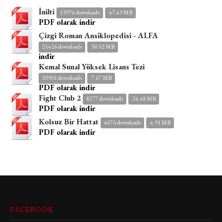
İnilti
53974 downloads
47.49 MB
PDF olarak indir
Çizgi Roman Ansiklopedisi - ALFA
21426 downloads
30.52 MB
indir
Kemal Sunal Yüksek Lisans Tezi
20901 downloads
7.67 MB
PDF olarak indir
Fight Club 2
8277 downloads
24.48 MB
PDF olarak indir
Kolsuz Bir Hattat
4676 downloads
4.91 MB
PDF olarak indir
FACEBOOK