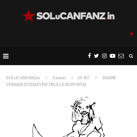
SOLuCANFANZin
Fanzin
SF #17
İSMİNİ
VERMEK İSTEMEYEN TROLLE RÖPORTAJ