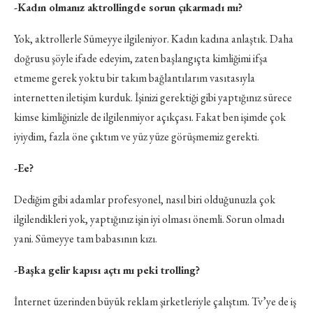
-Kadın olmanız aktrollingde sorun çıkarmadı mı?
Yok, aktrollerle Sümeyye ilgileniyor. Kadın kadına anlaştık. Daha
doğrusu şöyle ifade edeyim, zaten başlangıçta kimliğimi ifşa
etmeme gerek yoktu bir takım bağlantılarım vasıtasıyla
internetten iletişim kurduk. İşinizi gerektiği gibi yaptığınız sürece
kimse kimliğinizle de ilgilenmiyor açıkçası. Fakat ben işimde çok
iyiydim, fazla öne çıktım ve yüz yüze görüşmemiz gerekti.
-Ee?
Dediğim gibi adamlar profesyonel, nasıl biri olduğunuzla çok
ilgilendikleri yok, yaptığınız işin iyi olması önemli. Sorun olmadı
yani. Sümeyye tam babasının kızı.
-Başka gelir kapısı açtı mı peki trolling?
İnternet üzerinden büyük reklam şirketleriyle çalıştım. Tv’ye de iş