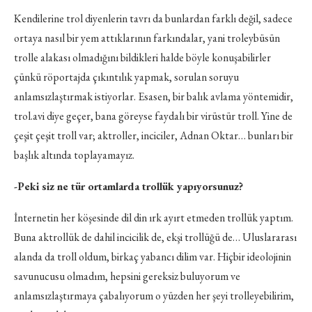
Kendilerine trol diyenlerin tavrı da bunlardan farklı değil, sadece
ortaya nasıl bir yem attıklarının farkındalar, yani troleybüsün
trolle alakası olmadığını bildikleri halde böyle konuşabilirler
çünkü röportajda çıkıntılık yapmak, sorulan soruyu
anlamsızlaştırmak istiyorlar. Esasen, bir balık avlama yöntemidir,
trol.avi diye geçer, bana göreyse faydalı bir virüstür troll. Yine de
çeşit çeşit troll var; aktroller, inciciler, Adnan Oktar… bunları bir
başlık altında toplayamayız.
-Peki siz ne tür ortamlarda trollük yapıyorsunuz?
İnternetin her köşesinde dil din ırk ayırt etmeden trollük yaptım.
Buna aktrollük de dahil incicilik de, ekşi trollüğü de… Uluslararası
alanda da troll oldum, birkaç yabancı dilim var. Hiçbir ideolojinin
savunucusu olmadım, hepsini gereksiz buluyorum ve
anlamsızlaştırmaya çabalıyorum o yüzden her şeyi trolleyebilirim,