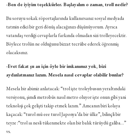
-Ben de iyiyim teşekkürler. Başlayalım o zaman, troll nedir?
Bu soruyu sokak röportajlarında kullanırsanız sosyal medyada
tatmin edici bir geri dönüş alacağınızı düşünüyorum. Ayrıca
vatandaş verdiği cevaplarla farkında olmadan sizi trolleyecektir.
Böylece trolün ne olduğunu bizzat tecrübe ederek öğrenmiş
olacaksınız.
-Evet fakat şu an için öyle bir imkanımız yok, bizi
aydınlatmanız lazım. Mesela nasıl cevaplar olabilir bunlar?
Mesela bir abimiz anlatacak: “trol işte troleybusun yeraltındaki
versiyonu, şimdi metrobüs nasıl metro oluyor işte onun gibi yani
teknoloji çok gelişti takip etmek lazım.” Amcanın biri kolaya
kaçacak: “turol mü eee turol Japonya’da bir ülke”, bilinçli bir
teyze :“trol ııı nesli tükenmekte olan bir balık türüydü galiba…”
vs.