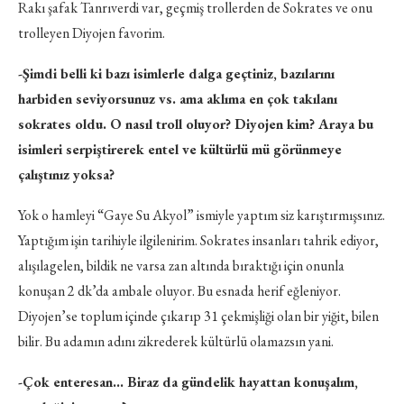
Rakı şafak Tanrıverdi var, geçmiş trollerden de Sokrates ve onu
trolleyen Diyojen favorim.
-Şimdi belli ki bazı isimlerle dalga geçtiniz, bazılarını
harbiden seviyorsunuz vs. ama aklıma en çok takılanı
sokrates oldu. O nasıl troll oluyor? Diyojen kim? Araya bu
isimleri serpiştirerek entel ve kültürlü mü görünmeye
çalıştınız yoksa?
Yok o hamleyi “Gaye Su Akyol” ismiyle yaptım siz karıştırmışsınız.
Yaptığım işin tarihiyle ilgilenirim. Sokrates insanları tahrik ediyor,
alışılagelen, bildik ne varsa zan altında bıraktığı için onunla
konuşan 2 dk’da ambale oluyor. Bu esnada herif eğleniyor.
Diyojen’se toplum içinde çıkarıp 31 çekmişliği olan bir yiğit, bilen
bilir. Bu adamın adını zikrederek kültürlü olamazsın yani.
-Çok enteresan… Biraz da gündelik hayattan konuşalım,