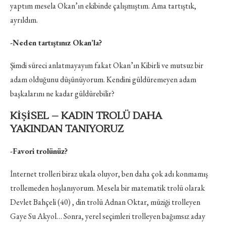
yaptım mesela Okan’ın ekibinde çalışmıştım. Ama tartıştık,
ayrıldım.
-Neden tartıştınız Okan’la?
Şimdi süreci anlatmayayım fakat Okan’ın Kibirli ve mutsuz bir
adam olduğunu düşünüyorum. Kendini güldüremeyen adam
başkalarını ne kadar güldürebilir?
KİŞİSEL – KADIN TROLÜ DAHA
YAKINDAN TANIYORUZ
-Favori trolünüz?
İnternet trolleri biraz ukala oluyor, ben daha çok adı konmamış
trollemeden hoşlanıyorum. Mesela bir matematik trolü olarak
Devlet Bahçeli (40) , din trolü Adnan Oktar, müziği trolleyen
Gaye Su Akyol… Sonra, yerel seçimleri trolleyen bağımsız aday