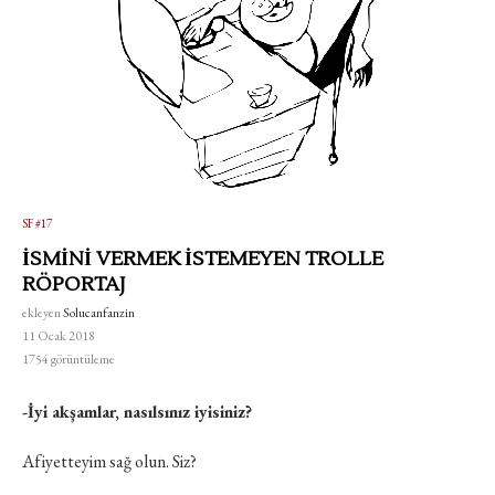
SF #17
İSMİNİ VERMEK İSTEMEYEN TROLLE
RÖPORTAJ
ekleyen
Solucanfanzin
11 Ocak 2018
1754
görüntüleme
-İyi akşamlar, nasılsınız iyisiniz?
Afiyetteyim sağ olun. Siz?