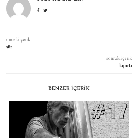
önceki içerik
şiir
sonraki içerik
kıpırtı
BENZER IÇERIK