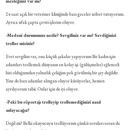
mesleğiniz var mı?
24 saat açık bir veteriner kliniğinde bazı geceler nöbet tutuyorum.
Ayrıca ufak çapta çeviri işlerim oluyor.
-Medeni durumunuz nedir? Sevgiliniz var mı? Sevdiğinizi
troller misiniz?
Evet sevgilim var, ona küçük şakalar yapıyorum Bir kadın için
adamları trollemek dünyanın en kolay işi. (gülüşmeler) eğlenceli
biri olduğumdan yalnızlık çekiğim pek görülmüş bir şey değildir.
Yine de bazı adamlar alıngan oluyor küsüyorlar, hemen
ayrılıyorum tabii. Onlar için de iyi oluyor.
-Peki bu röportajı trolleyip trollemediğinizi nasıl
anlayacağız?
Değil mi? Belki okuyucuyu trollüyorum çünkü soruları soran da