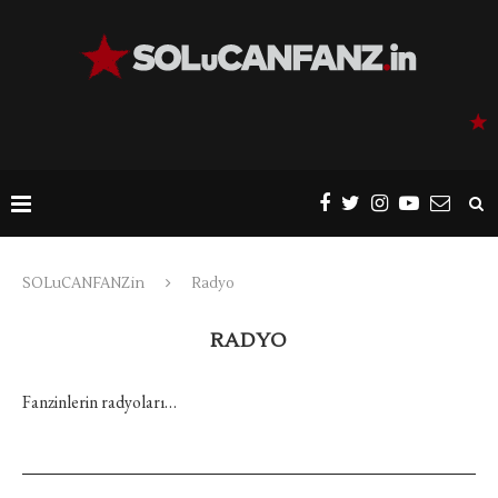
SOLuCANFANZin
Radyo
RADYO
Fanzinlerin radyoları…