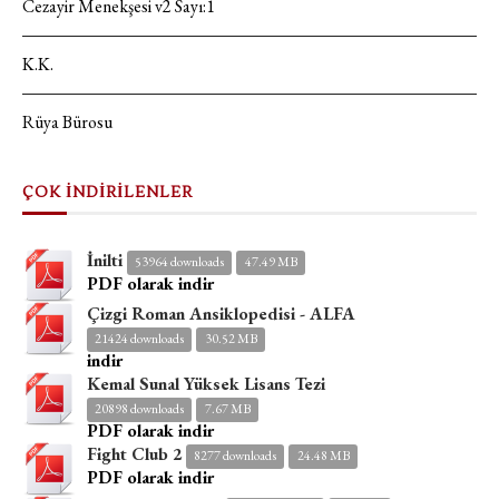
Cezayir Menekşesi v2 Sayı:1
K.K.
Rüya Bürosu
ÇOK İNDİRİLENLER
İnilti
53964 downloads
47.49 MB
PDF olarak indir
Çizgi Roman Ansiklopedisi - ALFA
21424 downloads
30.52 MB
indir
Kemal Sunal Yüksek Lisans Tezi
20898 downloads
7.67 MB
PDF olarak indir
Fight Club 2
8277 downloads
24.48 MB
PDF olarak indir