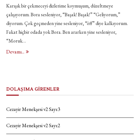
Karışık bir çekmeceyi dizlerime koymuşum, düzeltmeye
çalışıyorum. Bora sesleniyor, “Başak! Başak!” “Geliyorum,”
diyorum. Çok geçmeden yine sesleniyor, “öff” diye kalkıyorum.
Fakat hiçbir odada yok Bora. Ben ararken yine sesleniyor,
“Moruk…
Devamı...
DOLAŞIMA GİRENLER
Cezayir Menekşesi v2 Sayı:3
Cezayir Menekşesi v2 Sayı:2