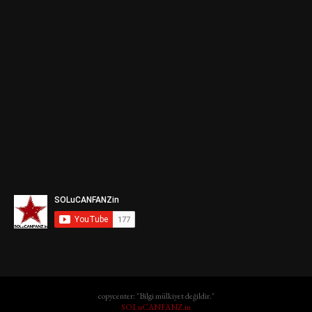
copycenter: "Bilgi mülkiyet değildir."
SOLuCANFANZ.in