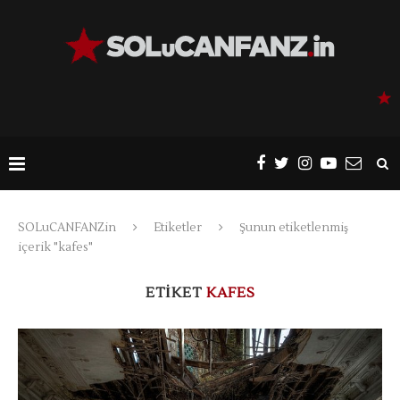
SOLuCANFANZin
Etiketler
Şunun etiketlenmiş
içerik "kafes"
ETIKET
KAFES