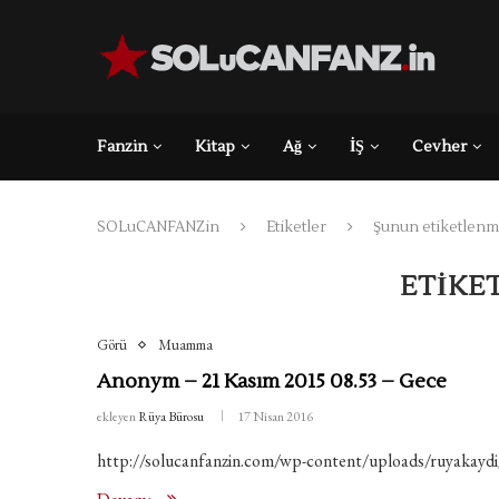
Fanzin
Kitap
Ağ
İŞ
Cevher
SOLuCANFANZin
Etiketler
Şunun etiketlenmiş
ETIKE
Görü
Muamma
Anonym – 21 Kasım 2015 08.53 – Gece
ekleyen
Rüya Bürosu
17 Nisan 2016
http://solucanfanzin.com/wp-content/uploads/ruya