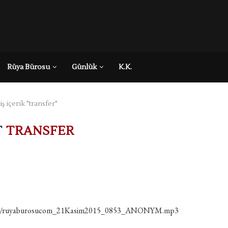
Rüya Bürosu
Günlük
K.K.
 içerik "transfer"
T
TRANSFER
kaydi/ruyaburosucom_21Kasim2015_0853_ANONYM.mp3