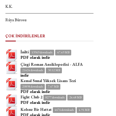
K.K.
Rüya Bürosu
ÇOK İNDİRİLENLER
İnilti
53969 downloads
47.49 MB
PDF olarak indir
Çizgi Roman Ansiklopedisi - ALFA
21424 downloads
30.52 MB
indir
Kemal Sunal Yüksek Lisans Tezi
20898 downloads
7.67 MB
PDF olarak indir
Fight Club 2
8277 downloads
24.48 MB
PDF olarak indir
Kolsuz Bir Hattat
4676 downloads
4.91 MB
PDF olarak indir