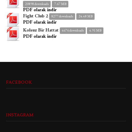
20898 downloads
7.67 MB
PDF olarak indir
Fight Club 2
8277 downloads
24.48 MB
PDF olarak indir
Kolsuz Bir Hattat
4676 downloads
4.91 MB
PDF olarak indir
FACEBOOK
INSTAGRAM