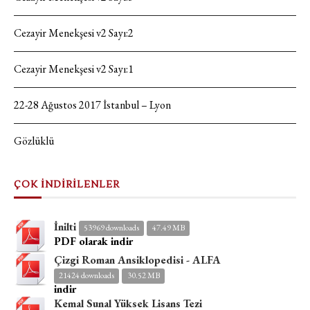
Cezayir Menekşesi v2 Sayı:2
Cezayir Menekşesi v2 Sayı:1
22-28 Ağustos 2017 İstanbul – Lyon
Gözlüklü
ÇOK İNDİRİLENLER
İnilti
53969 downloads
47.49 MB
PDF olarak indir
Çizgi Roman Ansiklopedisi - ALFA
21424 downloads
30.52 MB
indir
Kemal Sunal Yüksek Lisans Tezi