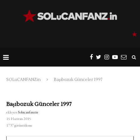
SOLuCANFANZin
Başıbozuk Günceler 1997
Başıbozuk Günceler 1997
ekleyen
Solucanfanzin
15 Haziran 2015
1737
görüntüleme