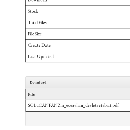
Stock
Total Files
File Size
Create Date
Last Updated
Download
File
SOLuCANFANZin_eceayhan_devletvetabiat.pdf