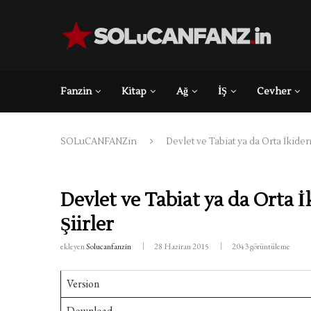
Fanzin
Kitap
Ağ
İŞ
Cevher
SOLuCANFANZin
Devlet ve Tabiat ya da Orta İkiden
Devlet ve Tabiat ya da Orta 
Şiirler
ekleyen
Solucanfanzin
28 Haziran 2015
2043
görüntüleme
Version
Download