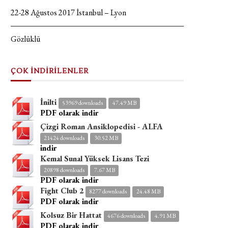
22-28 Ağustos 2017 İstanbul – Lyon
Gözlüklü
ÇOK İNDİRİLENLER
İnilti
53969 downloads
47.49 MB
PDF olarak indir
Çizgi Roman Ansiklopedisi - ALFA
21424 downloads
30.52 MB
indir
Kemal Sunal Yüksek Lisans Tezi
20898 downloads
7.67 MB
PDF olarak indir
Fight Club 2
8277 downloads
24.48 MB
PDF olarak indir
Kolsuz Bir Hattat
4676 downloads
4.91 MB
PDF olarak indir