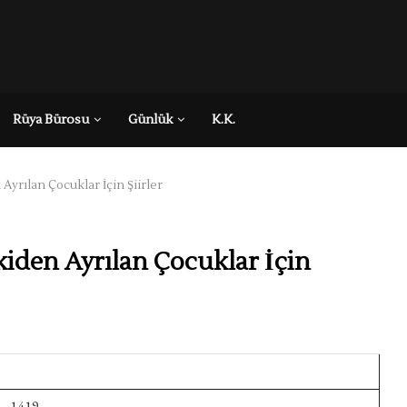
Rüya Bürosu
Günlük
K.K.
 Ayrılan Çocuklar İçin Şiirler
İkiden Ayrılan Çocuklar İçin
1419