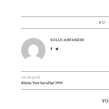
0
SOLUCANFANZIN
önceki içerik
Bütün Yort Savul’lar! 1994
YO