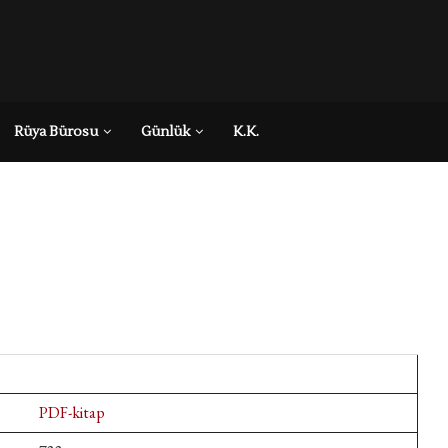
Rüya Bürosu
Günlük
K.K.
PDF-kitap