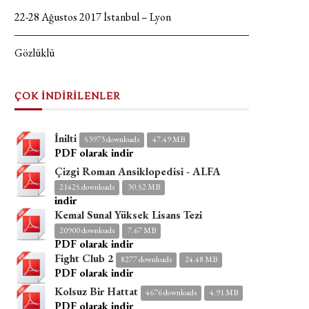
22-28 Ağustos 2017 İstanbul – Lyon
Gözlüklü
ÇOK İNDİRİLENLER
İnilti
53973 downloads
47.49 MB
PDF olarak indir
Çizgi Roman Ansiklopedisi - ALFA
21425 downloads
30.52 MB
indir
Kemal Sunal Yüksek Lisans Tezi
20900 downloads
7.67 MB
PDF olarak indir
Fight Club 2
8277 downloads
24.48 MB
PDF olarak indir
Kolsuz Bir Hattat
4676 downloads
4.91 MB
PDF olarak indir