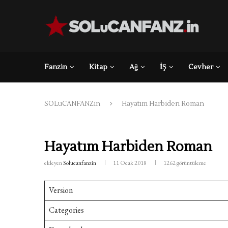
Fanzin
Kitap
Ağ
İŞ
Cevher
SOLuCANFANZin
Hayatım Harbiden Roman
Hayatım Harbiden Roman
ekleyen
Solucanfanzin
11 Ocak 2018
1262
görüntüleme
Version
Categories