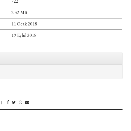
722
2.32 MB
11 Ocak 2018
19 Eylül 2018