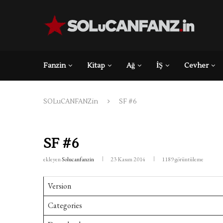
Fanzin
Kitap
Ağ
İŞ
Cevher
SOLuCANFANZin
SF #6
SF #6
ekleyen
Solucanfanzin
23 Kasım 2014
1189
görüntüleme
Version
Categories