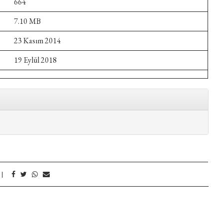
664
7.10 MB
23 Kasım 2014
19 Eylül 2018