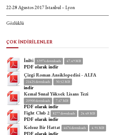
22-28 Ağustos 2017 İstanbul – Lyon
Gözlüklü
ÇOK İNDİRİLENLER
İnilti
53974 downloads
47.49 MB
PDF olarak indir
Çizgi Roman Ansiklopedisi - ALFA
21425 downloads
30.52 MB
indir
Kemal Sunal Yüksek Lisans Tezi
20900 downloads
7.67 MB
PDF olarak indir
Fight Club 2
8277 downloads
24.48 MB
PDF olarak indir
Kolsuz Bir Hattat
4676 downloads
4.91 MB
PDF olarak indir