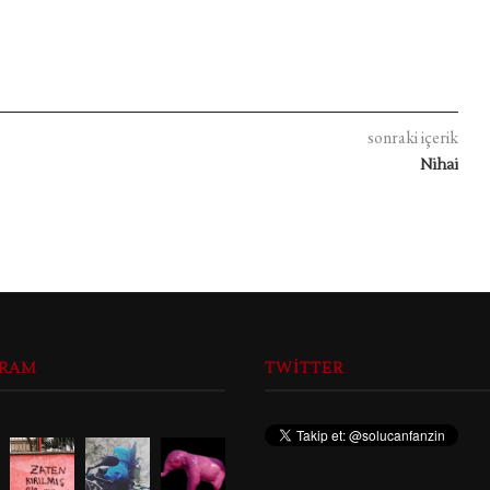
sonraki içerik
Nihai
GRAM
TWITTER