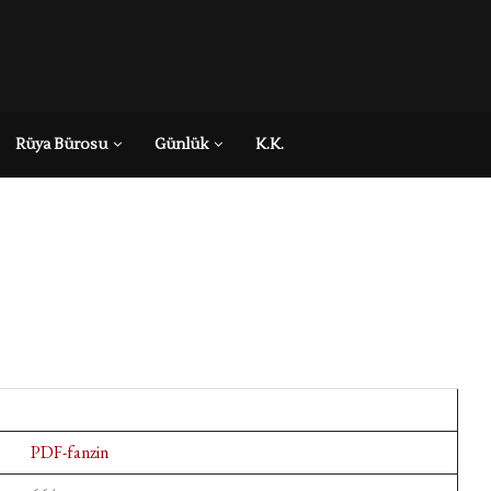
Rüya Bürosu
Günlük
K.K.
PDF-fanzin