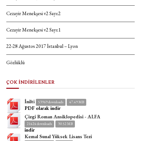
Cezayir Menekşesi v2 Sayı:2
Cezayir Menekşesi v2 Sayı:1
22-28 Ağustos 2017 İstanbul – Lyon
Gözlüklü
ÇOK İNDİRİLENLER
İnilti
53969 downloads
47.49 MB
PDF olarak indir
Çizgi Roman Ansiklopedisi - ALFA
21424 downloads
30.52 MB
indir
Kemal Sunal Yüksek Lisans Tezi