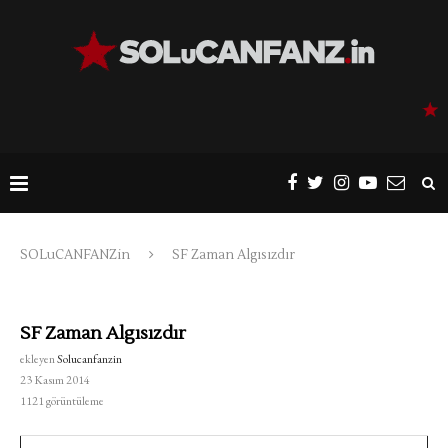
SOLuCANFANZin
SF Zaman Algısızdır
SF Zaman Algısızdır
ekleyen
Solucanfanzin
23 Kasım 2014
1121
görüntüleme