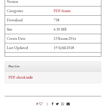
Version
Categories
PDF-fanzin
Download
738
Size
6.30 MB
Create Date
23 Kasım 2014
Last Updated
19 Eylül 2018
Play List
PDF olarak indir
0