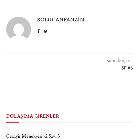
SOLUCANFANZIN
sonraki içerik
SF #6
DOLAŞIMA GİRENLER
Cezayir Menekşesi v2 Sayı:3