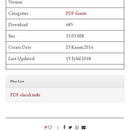
Version
Categories
PDF-fanzin
Download
685
Size
15.03 MB
Create Date
23 Kasım 2014
Last Updated
19 Eylül 2018
Play List
PDF olarak indir
0