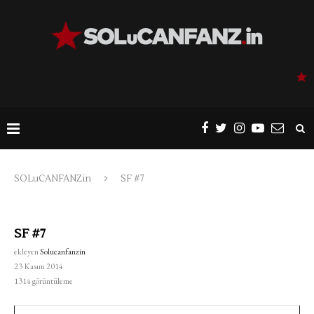
SOLuCANFANZin
SF #7
SF #7
ekleyen
Solucanfanzin
23 Kasım 2014
1314
görüntüleme