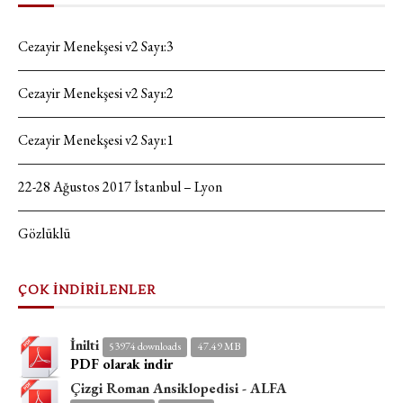
Cezayir Menekşesi v2 Sayı:3
Cezayir Menekşesi v2 Sayı:2
Cezayir Menekşesi v2 Sayı:1
22-28 Ağustos 2017 İstanbul – Lyon
Gözlüklü
ÇOK İNDİRİLENLER
İnilti
53974 downloads
47.49 MB
PDF olarak indir
Çizgi Roman Ansiklopedisi - ALFA