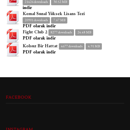
21426 downloads
30.52 MB
indir
Kemal Sunal Yüksek Lisans Tezi
20901 downloads
7.67 MB
PDF olarak indir
Fight Club 2
8277 downloads
24.48 MB
PDF olarak indir
Kolsuz Bir Hattat
4677 downloads
4.91 MB
PDF olarak indir
FACEBOOK
INSTAGRAM