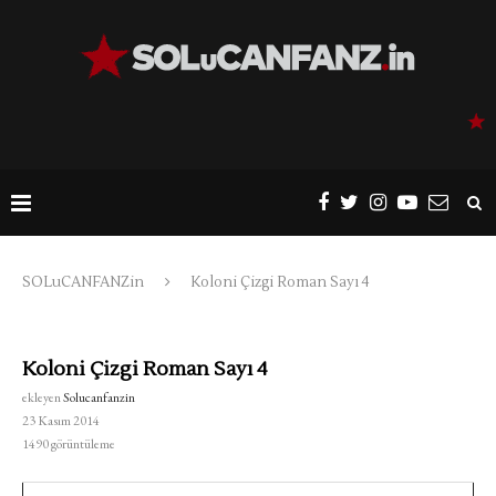
SOLuCANFANZin
Koloni Çizgi Roman Sayı 4
Koloni Çizgi Roman Sayı 4
ekleyen
Solucanfanzin
23 Kasım 2014
1490
görüntüleme