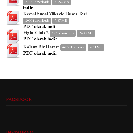
21426 downloads
30.52 MB
indir
Kemal Sunal Yüksek Lisans Tezi
20901 downloads
7.67 MB
PDF olarak indir
Fight Club 2
8277 downloads
24.48 MB
PDF olarak indir
Kolsuz Bir Hattat
4677 downloads
4.91 MB
PDF olarak indir
FACEBOOK
INSTAGRAM