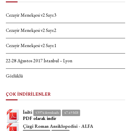
Cezayir Menekşesi v2 Sayı:3
Cezayir Menekşesi v2 Sayı:2
Cezayir Menekşesi v2 Sayı:1
22-28 Ağustos 2017 İstanbul – Lyon
Gözlüklü
ÇOK İNDİRİLENLER
İnilti
53974 downloads
47.49 MB
PDF olarak indir
Çizgi Roman Ansiklopedisi - ALFA