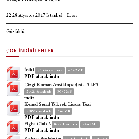
22-28 Ağustos 2017 İstanbul – Lyon
Gözlüklü
ÇOK İNDİRİLENLER
İnilti
53964 downloads
47.49 MB
PDF olarak indir
Çizgi Roman Ansiklopedisi - ALFA
21424 downloads
30.52 MB
indir
Kemal Sunal Yüksek Lisans Tezi
20898 downloads
7.67 MB
PDF olarak indir
Fight Club 2
8277 downloads
24.48 MB
PDF olarak indir
Kolsuz Bir Hattat