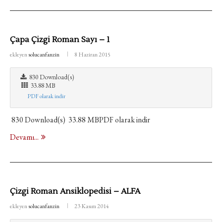
Çapa Çizgi Roman Sayı – 1
ekleyen
solucanfanzin
8 Haziran 2015
830 Download(s)
33.88 MB
PDF olarak indir
830 Download(s) 33.88 MBPDF olarak indir
Devamı...
Çizgi Roman Ansiklopedisi – ALFA
ekleyen
solucanfanzin
23 Kasım 2014