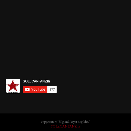
copycenter: "Bilgi mülkiyet değildir."
SOLuCANFANZ.in