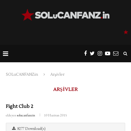
SOLuCANFANZin
Arşivler
ARŞIVLER
Fight Club 2
ekleyen
solucanfanzin
10 Haziran 2015
8277 Download(s)