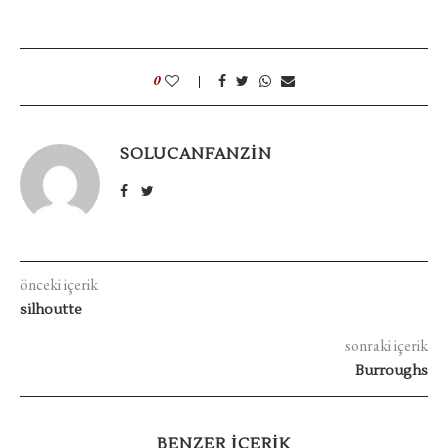
0
SOLUCANFANZIN
önceki içerik
silhoutte
sonraki içerik
Burroughs
BENZER IÇERIK