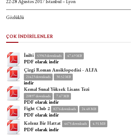
22-28 Ağustos 2017 İstanbul – Lyon
Gözlüklü
ÇOK İNDİRİLENLER
İnilti
53963 downloads
47.49 MB
PDF olarak indir
Çizgi Roman Ansiklopedisi - ALFA
21423 downloads
30.52 MB
indir
Kemal Sunal Yüksek Lisans Tezi
20897 downloads
7.67 MB
PDF olarak indir
Fight Club 2
8276 downloads
24.48 MB
PDF olarak indir
Kolsuz Bir Hattat
4675 downloads
4.91 MB
PDF olarak indir