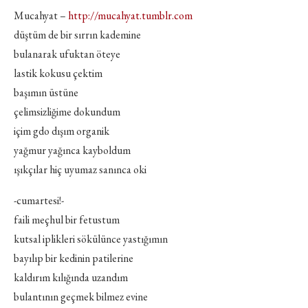
Mucahyat –
http://mucahyat.tumblr.com
düştüm de bir sırrın kademine
bulanarak ufuktan öteye
lastik kokusu çektim
başımın üstüne
çelimsizliğime dokundum
içim gdo dışım organik
yağmur yağınca kayboldum
ışıkçılar hiç uyumaz sanınca oki
-cumartesi!-
faili meçhul bir fetustum
kutsal iplikleri sökülünce yastığımın
bayılıp bir kedinin patilerine
kaldırım kılığında uzandım
bulantının geçmek bilmez evine