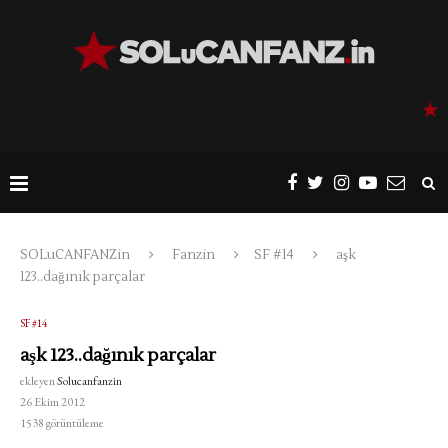
SOLuCANFANZin
Fanzin
SF #14
aşk
123..dağınık parçalar
SF #14
aşk 123..dağınık parçalar
ekleyen
Solucanfanzin
26 Ekim 2012
1538
görüntüleme