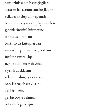
sonsuzluk sanıp basit çizgileri
sarstım hafızamın suni beşiklerini
sallanarak düştüm tepemden
birer birer sayarak zıplayan çitleri
gidenlerin yüzü hürmetine
bir nefes bıraktım
bastırıp da kutuplardan
zoraki bir gülümseme yarattım
üstüme vazife alıp
uygun adım marş deyince
sıyrıldı ayaklarım
selamımı dünyaya çaktım
bacaklarımı bacaklarına
aşk bitmesin.
gel biz böyle çelimsiz
ortasında gerçeğin