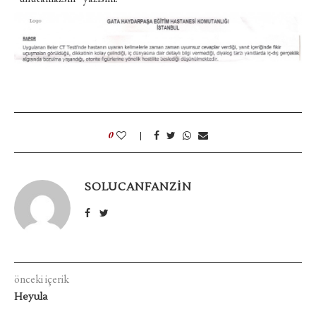
0
SOLUCANFANZIN
önceki içerik
Heyula