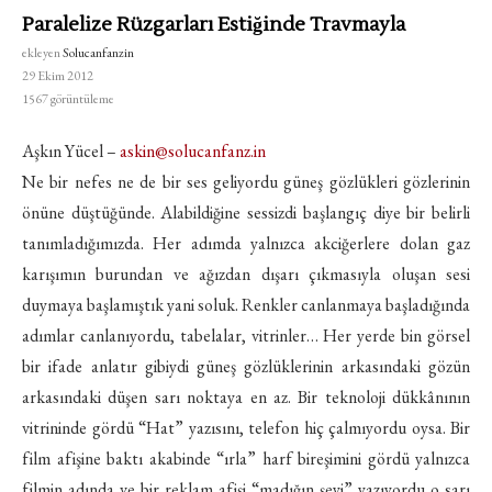
Paralelize Rüzgarları Estiğinde Travmayla
ekleyen
Solucanfanzin
29 Ekim 2012
1567
görüntüleme
Aşkın Yücel –
askin@solucanfanz.in
Ne bir nefes ne de bir ses geliyordu güneş gözlükleri gözlerinin
önüne düştüğünde. Alabildiğine sessizdi başlangıç diye bir belirli
tanımladığımızda. Her adımda yalnızca akciğerlere dolan gaz
karışımın burundan ve ağızdan dışarı çıkmasıyla oluşan sesi
duymaya başlamıştık yani soluk. Renkler canlanmaya başladığında
adımlar canlanıyordu, tabelalar, vitrinler… Her yerde bin görsel
bir ifade anlatır gibiydi güneş gözlüklerinin arkasındaki gözün
arkasındaki düşen sarı noktaya en az. Bir teknoloji dükkânının
vitrininde gördü “Hat” yazısını, telefon hiç çalmıyordu oysa. Bir
film afişine baktı akabinde “ırla” harf bireşimini gördü yalnızca
filmin adında ve bir reklam afişi “madığın şeyi” yazıyordu o sarı