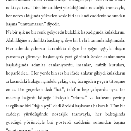
noktaya ters. Tüm bir caddeyi yürüdüğünde nostaljik tramvayla,
her nefes aldığında yükselen sesle biri seslendi caddenin sonundan
başına “unutamazsın” diyedir.
Ne bir ışık ne bir renk geliyordu kulaklık kapadığında kulaklarını.
Alabildiğine aydınlıktı başlangıç diye bir belirli tanımlandığımızda.
Her adımda yalnızca karanlıkta doğan bir ışığın ışığıyla oluşan
yansımayı görmeye başlamıştık yani görüntü. Sesler canlanmaya
başladığında adımlar canlanıyordu, insanlar, müzik kutuları,
hoparlörler… Her yerde bin ses bir ifade anlatır gibiydi kulakların
arkasındaki kulağın içindeki çekiç, örs, üzengiden geçen titreşime
en az. Biri geçerken dedi “hat”, telefon hep çalıyordu oysa. Bir
meczup bağırdı köpeğe Trakyalı “ırlama” ve kafasını çevirip
sevgilisine biri “dığın şeyi” dedi ötekisi başkasına bakarak. Tüm bir
caddeyi yürüdüğünde nostaljik tramvayla, her baktığında
gördüğü görüntüyle biri gösterdi caddenin sonundan başına
“unutamazsın” yazısını.