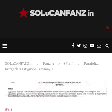
SOLuCANFANZin
Fanzin
SF #14
Paralelize
Rüzgarları Estiğinde Travmayla
SF #14