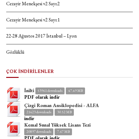
Cezayir Menekşesi v2 Sayı:2
Cezayir Menekşesi v2 Sayı:1
22-28 Ağustos 2017 İstanbul – Lyon
Gözlüklü
ÇOK İNDİRİLENLER
İnilti
53961 downloads
47.49 MB
PDF olarak indir
Çizgi Roman Ansiklopedisi - ALFA
21423 downloads
30.52 MB
indir
Kemal Sunal Yüksek Lisans Tezi
20897 downloads
7.67 MB
PDF olarak indir