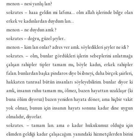
menon – nesi yanlış lan?
sokrates – haaa geldin mi lafıma… olm allah işlerinde bilge olan
erkek ve kadınlardan duydum lan…
menon – ne duydun amk ?
sokrates – doğru, güzel şeyler..
menon – kim lan onlar? adres ver amk. söyledikleri şeyler ne idi ?
sokrates. – olm, bunlar gördükleri işlerin sebeplerini anlatmağa
çalışan rahipler tipler tamam mı, böyle kadın, erkek rahipler
falan. bunlardan başka pindaros diye bi ibneyi, daha birçok şairleri,
hakkaten tanrısal bütün insanları söyleyebilirim. bunlar diyor ki
amk, insanın ruhu tamam mı, ölmez, bazen hayattan uzaklaşır (ki
buna ölüm diyoruz) bazen yeniden hayata döner; ama hiçbir vakit
yok olmaz; bunun için insanın hayatı sonuna kadar dine uygun
olmalıdır, diyorlar.
sokrates. – tamam lan. ama o kadar hukukumuz olduğu için
elimden geldiği kadar çalışacağım. yanındaki hizmetçilerden birini