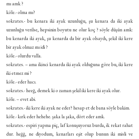
mı amk ?
köle.- olma mı?
sokrates.- bu kenara iki ayak uzunluğu, şu kenara da iki ayak
uzunluğu verilse, hepsinin boyutu ne olur koç ? söyle düşün amk:
bu kenarda iki ayak, şu kenarda da bir ayak olsaydı, şekil iki kere
bir ayak olmaz mı idi ?
köle.- olurdu valla.
sokrates. – ama ikinci kenarda iki ayak olduğuna göre bu, iki kere
iki etmez mi ?
köle.- eder hacı.
sokrates.- heeğ, demek ki o zaman şekil iki kere iki ayak olur.
köle. – evet abi.
sokrates.- iki kere iki ayak ne eder? hesap et de bana söyle bakim.
köle.- kırk eder hehehe. şaka la şaka, dört eder amk.
sokrates.- espiri yapma piç, laf konuşuyoruz burda, ik rekat rahat
dur. heğğ, ne diyodum, kenarları eşit olup bunun iki misli ve