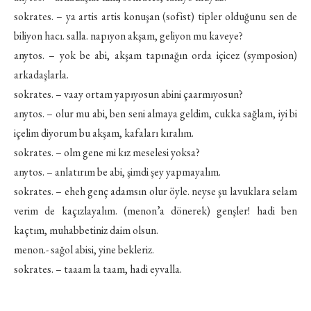
sokrates. – ya artis artis konuşan (sofist) tipler olduğunu sen de
biliyon hacı. salla. napıyon akşam, geliyon mu kaveye?
anytos. – yok be abi, akşam tapınağın orda içicez (symposion)
arkadaşlarla.
sokrates. – vaay ortam yapıyosun abini çaarmıyosun?
anytos. – olur mu abi, ben seni almaya geldim, cukka sağlam, iyi bi
içelim diyorum bu akşam, kafaları kıralım.
sokrates. – olm gene mi kız meselesi yoksa?
anytos. – anlatırım be abi, şimdi şey yapmayalım.
sokrates. – eheh genç adamsın olur öyle. neyse şu lavuklara selam
verim de kaçızlayalım. (menon’a dönerek) genşler! hadi ben
kaçtım, muhabbetiniz daim olsun.
menon.- sağol abisi, yine bekleriz.
sokrates. – taaam la taam, hadi eyvalla.