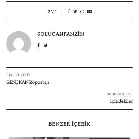
0
SOLUCANFANZIN
önceki içerik
GENÇKAN Röportajı
sonraki içerik
İçindekiler
BENZER IÇERIK