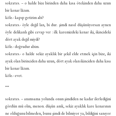
sokrates. – o halde bize birinden daha kısa ötekinden daha uzun
bir kenar lâzım.
köle.- kapıp getirim abi?
sokrates.- öyle değil lan, bi dur. şimdi nasıl düşünüyorsan aynen
öyle delikanlı gibi cevap ver : ilk karemizdeki kenar iki, ikincideki
dört ayak değil miydi?
köle.- doğrudur abim.
sokrates.- o halde sekiz ayaklık bir şekil elde etmek için bize, iki
ayak olan birinciden daha uzun, dört ayak olan ikinciden daha kısa
bir kenar lâzım.
köle.- evet.
***
sokrates. – anımsama yolunda onun şimdiden ne kadar ilerlediğini
gördün mü olm, menon. düşün amk, sekiz ayaklık kare kenarının
ne olduğunu bilmeden, bunu şimdi de bilmiyor ya, bildiğini sanıyor