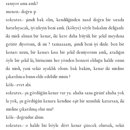
sanıyor ama amk?
menon.- doğru :p
sokrates.- şimdi bak olm, kendiliğinden nasıl doğru bir sırada
hatırlayacak, iyi izleyin beni amk. (köleye) söyle bakalım deliğanlı:
iki misli alınan bir kenar, iki kere daha büyük bir şekil meydana
getirir diyorsun, di mi ? tamaaaam, şimdi beni iyi dinle. ben bir
kenarı uzun, bir kenarı kısa bir şekil demiyorum amk, aradığın
öyle bir şekil ki, birincinin her yönden benzeri olduğu halde onun
iki misli, yani sekiz ayaklık olsun. bak bakim, kenar iki misline
çıkarılınca bunu elde edebilir misin ?
köle.- evet abi.
sokrates.- şu gördüğün kenar var ya. ahaha sana girsin! ahaha yok
la yok, şu gördüğün kenara kendine eşit bir uzunluk katarsan, iki
misline çıkarılmış olur mu?
köle.- doğrudur abim.
sokrates.- o halde biz böyle dört kenar çizecek olursak, sekiz