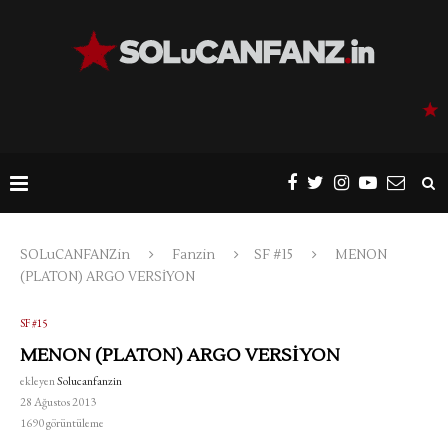
SOLuCANFANZin
Fanzin
SF #15
MENON
(PLATON) ARGO VERSİYON
SF #15
MENON (PLATON) ARGO VERSİYON
ekleyen
Solucanfanzin
28 Ağustos 2013
1690
görüntüleme