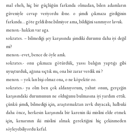
mal eheh, hiç bir güçlüğün farkında olmadan, bilen adamların
güveniyle cevap veriyordu ibne. o şimdi çıkmaza girdiğinin
farkında… göte geldi ibne.bilmiyor ama, bildiğini sanmıyor lavuk.
menon.- hakkın var aga.
sokrates. – bilmediği şey karşısında şimdiki durumu daha iyi değil
mi?
menon.- evet, bence de öyle amk.
sokrates.- onu çıkmaza götürdük, yassı balığın yaptığı gibi
uyuşturduk, ağzına sıçtık mı, ona bir zarar verdik mi ?
menon. – yok lan bişi olmaz ona, o ne köpektir oo.
sokrates.- ya olm ben çok aldanıyorum, yahut onun, gerçeğin
karşısındaki durumunun ne olduğunu bulmasına iyi yardım ettik.
çünkü şimdi, bilmediği için, araştırmaktan zevk duyacak; halbuki
daha önce, herkesin karşısında bir karenin iki mislini elde etmek
için, kenarının iki mislini almak gerektiğini hiç çekinmeden
söyleyebiliyordu kefal.