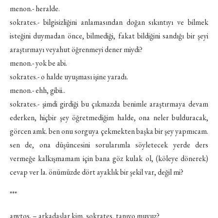
menon.- heralde.
sokrates.- bilgisizliğini anlamasından doğan sıkıntıyı ve bilmek
isteğini duymadan önce, bilmediği, fakat bildiğini sandığı bir şeyi
araştırmayı veyahut öğrenmeyi dener miydi?
menon.- yok be abi.
sokrates.- o halde uyuşması işine yaradı.
menon.- ehh, gibii..
sokrates.- şimdi girdiği bu çıkmazda benimle araştırmaya devam
ederken, hiçbir şey öğretmediğim halde, ona neler bulduracak,
görcen amk. ben onu sorguya çekmekten başka bir şey yapmıcam.
sen de, ona düşüncesini sorularımla söyletecek yerde ders
vermeğe kalkışmamam için bana göz kulak ol, (köleye dönerek)
cevap ver la. önümüzde dört ayaklık bir şekil var, değil mi?
***
anytos. – arkadaşlar kim, sokrates, tanıyo muyuz?