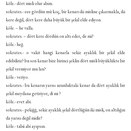
köle.- dört misli olur abim.
sokrates.- eee gördün mü koç, bir kenarı iki misline çıkarmakla, iki
kere değil, dört kere daha büyük bir şekil elde ediyon.
köle. – he valla.
sokrates. – dört kere dördün on altı eder, de mi?
köle.- heğ.
sokrates.- o vakit hangi kenarla sekiz ayaklık bir şekil elde
edebiliriz? bu son kenar bize birinci şeklin dört misli büyüklükte bir
şekil vermiyor mu lan?
köle.- veriyo.
sokrates.- bu kenarın yarısı uzunluktaki kenar da dört ayaklık bir
şekil meydana getiriyor, di mi ?
köle.- evet abi.
sokrates.- pekiğğ, sekiz ayaklık şekil dörtlüğün iki misli, on altılığın
da yarısı değil midir?
köle.- tabii abi ayıpsın.