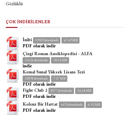
Gözlüklü
ÇOK İNDİRİLENLER
İnilti
53969 downloads
47.49 MB
PDF olarak indir
Çizgi Roman Ansiklopedisi - ALFA
21424 downloads
30.52 MB
indir
Kemal Sunal Yüksek Lisans Tezi
20898 downloads
7.67 MB
PDF olarak indir
Fight Club 2
8277 downloads
24.48 MB
PDF olarak indir
Kolsuz Bir Hattat
4676 downloads
4.91 MB
PDF olarak indir