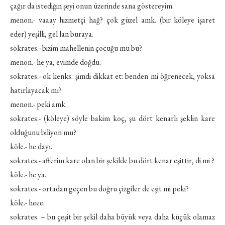
çağır da istediğin şeyi onun üzerinde sana göstereyim.
menon.- vaaay hizmetçi hağ? çok güzel amk. (bir köleye işaret
eder) yeşilli, gel lan buraya.
sokrates.- bizim mahellenin çocuğu mu bu?
menon.- he ya, evimde doğdu.
sokrates.- ok kenks. şimdi dikkat et: benden mi öğrenecek, yoksa
hatırlayacak mı?
menon.- peki amk.
sokrates.- (köleye) söyle bakim koç, şu dört kenarlı şeklin kare
olduğunu biliyon mu?
köle.- he dayı.
sokrates.- afferim.kare olan bir şekilde bu dört kenar eşittir, di mi ?
köle.- he ya.
sokrates.- ortadan geçen bu doğru çizgiler de eşit mi peki?
köle.- heee.
sokrates. – bu çeşit bir şekil daha büyük veya daha küçük olamaz