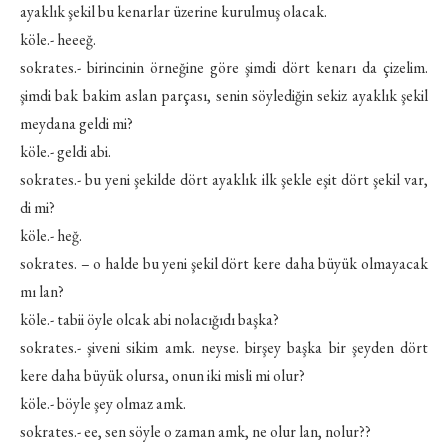
ayaklık şekil bu kenarlar üzerine kurulmuş olacak.
köle.- heeeğ.
sokrates.- birincinin örneğine göre şimdi dört kenarı da çizelim.
şimdi bak bakim aslan parçası, senin söylediğin sekiz ayaklık şekil
meydana geldi mi?
köle.- geldi abi.
sokrates.- bu yeni şekilde dört ayaklık ilk şekle eşit dört şekil var,
di mi?
köle.- heğ.
sokrates. – o halde bu yeni şekil dört kere daha büyük olmayacak
mı lan?
köle.- tabii öyle olcak abi nolacığıdı başka?
sokrates.- şiveni sikim amk. neyse. birşey başka bir şeyden dört
kere daha büyük olursa, onun iki misli mi olur?
köle.- böyle şey olmaz amk.
sokrates.- ee, sen söyle o zaman amk, ne olur lan, nolur??