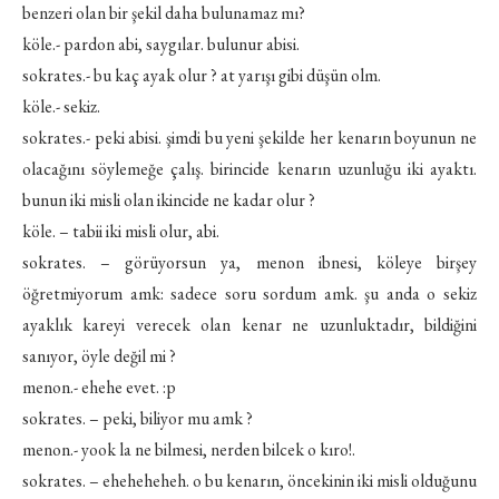
benzeri olan bir şekil daha bulunamaz mı?
köle.- pardon abi, saygılar. bulunur abisi.
sokrates.- bu kaç ayak olur ? at yarışı gibi düşün olm.
köle.- sekiz.
sokrates.- peki abisi. şimdi bu yeni şekilde her kenarın boyunun ne
olacağını söylemeğe çalış. birincide kenarın uzunluğu iki ayaktı.
bunun iki misli olan ikincide ne kadar olur ?
köle. – tabii iki misli olur, abi.
sokrates. – görüyorsun ya, menon ibnesi, köleye birşey
öğretmiyorum amk: sadece soru sordum amk. şu anda o sekiz
ayaklık kareyi verecek olan kenar ne uzunluktadır, bildiğini
sanıyor, öyle değil mi ?
menon.- ehehe evet. :p
sokrates. – peki, biliyor mu amk ?
menon.- yook la ne bilmesi, nerden bilcek o kıro!.
sokrates. – eheheheheh. o bu kenarın, öncekinin iki misli olduğunu