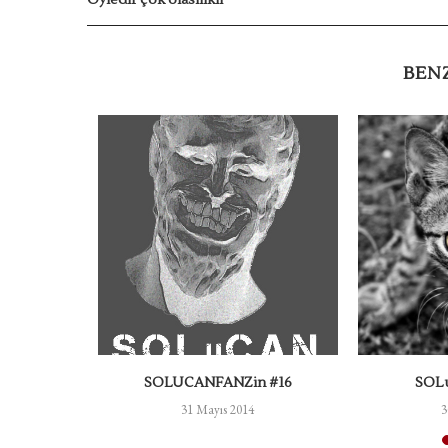
BEN
ızın
SOLUCANFANZin #16
SOL
31 Mayıs 2014
3