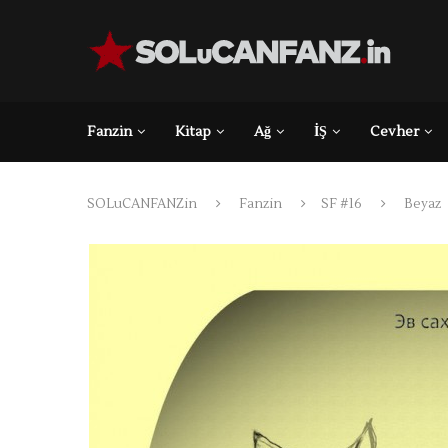
Fanzin
Kitap
Ağ
İŞ
Cevher
SOLuCANFANZin
Fanzin
SF #16
Beyaz