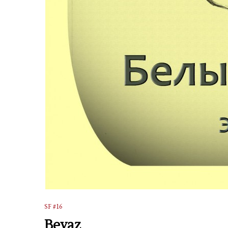
SF #16
Beyaz