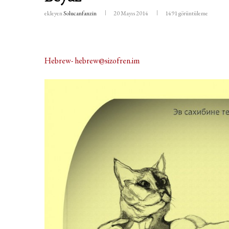
ekleyen
Solucanfanzin
20 Mayıs 2014
1491
görüntüleme
Hebrew- hebrew@sizofren.im