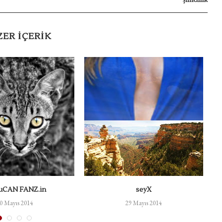
ZER IÇERIK
uCAN FANZ.in
seyX
0 Mayıs 2014
29 Mayıs 2014