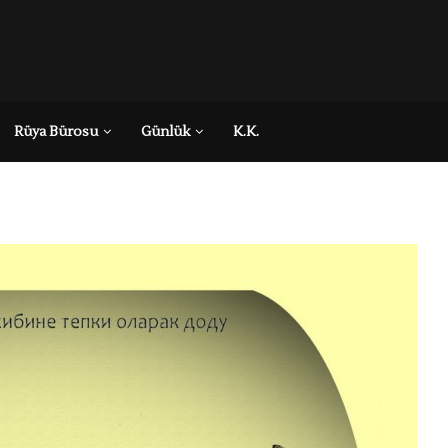
Rüya Bürosu
Günlük
K.K.