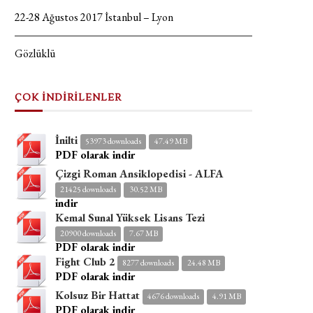
22-28 Ağustos 2017 İstanbul – Lyon
Gözlüklü
ÇOK İNDİRİLENLER
İnilti
53973 downloads
47.49 MB
PDF olarak indir
Çizgi Roman Ansiklopedisi - ALFA
21425 downloads
30.52 MB
indir
Kemal Sunal Yüksek Lisans Tezi
20900 downloads
7.67 MB
PDF olarak indir
Fight Club 2
8277 downloads
24.48 MB
PDF olarak indir
Kolsuz Bir Hattat
4676 downloads
4.91 MB
PDF olarak indir