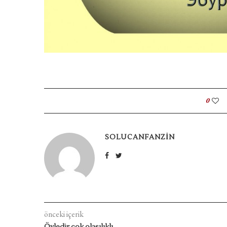
0
SOLUCANFANZIN
önceki içerik
Öyledir çok olasılıklı