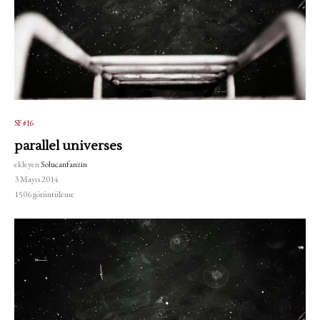
SF #16
parallel universes
ekleyen
Solucanfanzin
3 Mayıs 2014
1506
görüntüleme