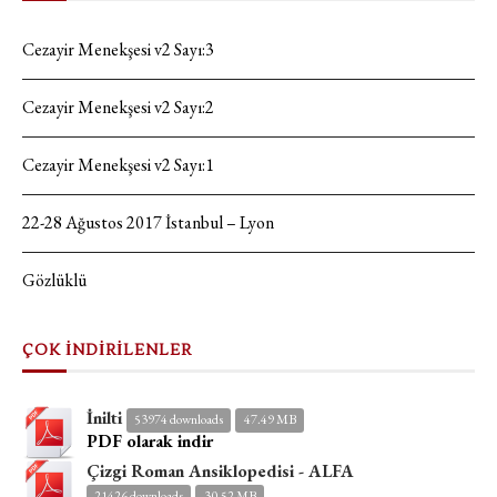
Cezayir Menekşesi v2 Sayı:3
Cezayir Menekşesi v2 Sayı:2
Cezayir Menekşesi v2 Sayı:1
22-28 Ağustos 2017 İstanbul – Lyon
Gözlüklü
ÇOK İNDİRİLENLER
İnilti
53974 downloads
47.49 MB
PDF olarak indir
Çizgi Roman Ansiklopedisi - ALFA
21426 downloads
30.52 MB