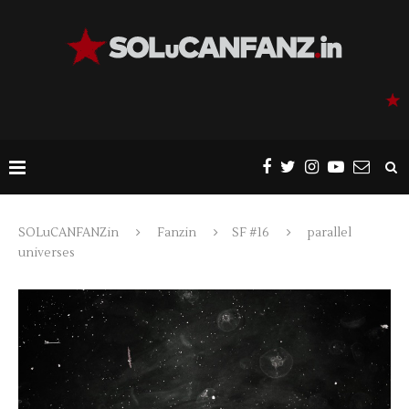
SOLuCANFANZin
Fanzin
SF #16
parallel
universes