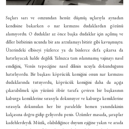
Saçları sarı ve omzundan henüz düşmüş uçlarıyla aynadan
kendisine bakarken o nar kırmızısı dudaklardan gözünü
alamıyordu. O dudaklar az önce başka dudaklar için açılmış ve
diller birbirinin ucunda bir anı arzulamayı bitirir gibi kavuşmuştu.
Üzerindeki elbiseyi yüzlerce ya da binlerce defa çıkarsa da
hatırlayacak halde değildi. Yalnızca tam ıslanmamış vajinayı nasıl
emdiğini, Venüs tepeciğine nasıl dilinin ucuyla dokunduğunu
hatırlıyordu. Bir başkası köprücük kemiğini onun nar kırmızısı
dudaklarında tutuyordu, köprücük kemiğini daha da açığa
çıkarabilmek için yüzünü öbür tarafa çeviren bir başkasının
kaburga kemiklerine sırasıyla dokunuyor ve kaburga kemiklerine
sırasıyla dokunulan her bir paralelde hemen yanındakinin
kalçasına doğru gidip geliyordu penis. Üzümler masada, şaraplar
kadehlerdeydi. Müzik, olabildiğince duyum eşiğine yakın ve arada