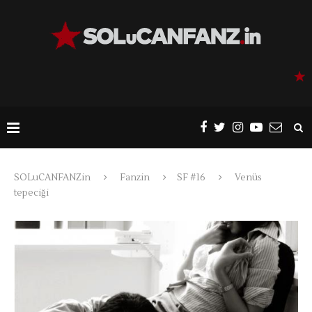
SOLuCANFANZin
Fanzin
SF #16
Venüs
tepeciği