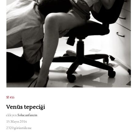
SF #16
Venüs tepeciği
ekleyen
Solucanfanzin
15 Mayıs 2014
2320
görüntüleme