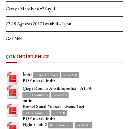
Cezayir Menekşesi v2 Sayı:1
22-28 Ağustos 2017 İstanbul – Lyon
Gözlüklü
ÇOK İNDİRİLENLER
İnilti
53964 downloads
47.49 MB
PDF olarak indir
Çizgi Roman Ansiklopedisi - ALFA
21424 downloads
30.52 MB
indir
Kemal Sunal Yüksek Lisans Tezi
20898 downloads
7.67 MB
PDF olarak indir
Fight Club 2
8277 downloads
24.48 MB