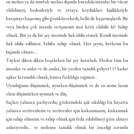
su molası ya da mutfak molası dışında buradaki insanlar bir vücut
olabilmeyi, bedenleriyle ve ortaya koydukları kişilikleriyle
barışmayı başarmış gibi gözüküyorlardı; belki de başarmışlardı. Bir
veya birden çok insanla sevişmenin nesi kötü olabilir ki? Sahip
olmak. Biri ya da bir şey üzerinde hak iddia etmek. Kendi üzerinde
hak iddia edilmesi. Sahibe sahip olmak. Her şeyin, herkesin bu
biçimde olması…
Tüyleri diken diken boşalırken bir şey hatırladı. Neden tüm bu
insanlar ve anlar ve de anılar, bir yerden tanıdık geliyor? O kadar
aşikar ki tanıdık olmak; bunca farklılığa rağmen…
Uyuduğunu düşünmek, uyurken düşünmek ve de en neme lazım
olanı düşünürken uyumak ve düş.
Saçları yalnızca parlıyordu; gözlerindeki ışık sıkıldığı bu hayatta
yalnızca serüvenlerin ve serüvenler için kıskanmanın; kıskanmak
için sahip olmanın ve sahip olmak için feda edebilmeyi göze almayı
anlatıyordu… ve nedense tanıdık olmak bir önceliği zorunlu