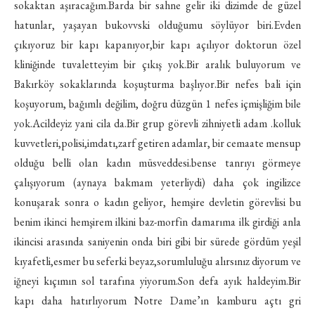
sokaktan aşıracağım.Barda bir sahne gelir iki dizimde de güzel
hatunlar, yaşayan bukovvski olduğumu söylüyor biri.Evden
çıkıyoruz bir kapı kapanıyor,bir kapı açılıyor doktorun özel
kliniğinde tuvaletteyim bir çıkış yok.Bir aralık buluyorum ve
Bakırköy sokaklarında koşuşturma başlıyor.Bir nefes bali için
koşuyorum, bağımlı değilim, doğru düzgün 1 nefes içmişliğim bile
yok.Acildeyiz yani cila da.Bir grup görevli zihniyetli adam .kolluk
kuvvetleri,polisi,imdatı,zarf getiren adamlar, bir cemaate mensup
olduğu belli olan kadın müsveddesi.bense tanrıyı görmeye
çalışıyorum (aynaya bakmam yeterliydi) daha çok ingilizce
konuşarak sonra o kadın geliyor, hemşire devletin görevlisi bu
benim ikinci hemşirem ilkini baz-morfin damarıma ilk girdiği anla
ikincisi arasında saniyenin onda biri gibi bir sürede gördüm yeşil
kıyafetli,esmer bu seferki beyaz,sorumluluğu alırsınız diyorum ve
iğneyi kıçımın sol tarafına yiyorum.Son defa ayık haldeyim.Bir
kapı daha hatırlıyorum Notre Dame’ın kamburu açtı gri