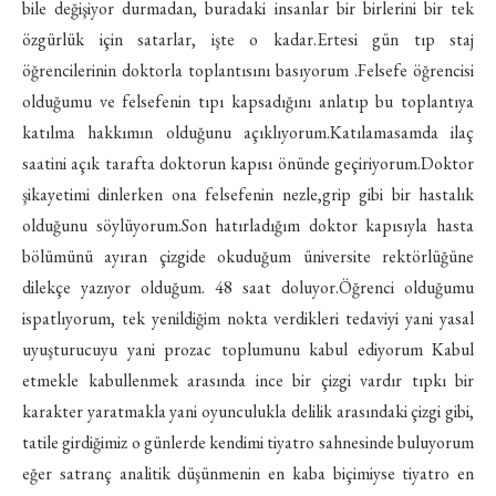
bile değişiyor durmadan, buradaki insanlar bir birlerini bir tek
özgürlük için satarlar, işte o kadar.Ertesi gün tıp staj
öğrencilerinin doktorla toplantısını basıyorum .Felsefe öğrencisi
olduğumu ve felsefenin tıpı kapsadığını anlatıp bu toplantıya
katılma hakkımın olduğunu açıklıyorum.Katılamasamda ilaç
saatini açık tarafta doktorun kapısı önünde geçiriyorum.Doktor
şikayetimi dinlerken ona felsefenin nezle,grip gibi bir hastalık
olduğunu söylüyorum.Son hatırladığım doktor kapısıyla hasta
bölümünü ayıran çizgide okuduğum üniversite rektörlüğüne
dilekçe yazıyor olduğum. 48 saat doluyor.Öğrenci olduğumu
ispatlıyorum, tek yenildiğim nokta verdikleri tedaviyi yani yasal
uyuşturucuyu yani prozac toplumunu kabul ediyorum Kabul
etmekle kabullenmek arasında ince bir çizgi vardır tıpkı bir
karakter yaratmakla yani oyunculukla delilik arasındaki çizgi gibi,
tatile girdiğimiz o günlerde kendimi tiyatro sahnesinde buluyorum
eğer satranç analitik düşünmenin en kaba biçimiyse tiyatro en