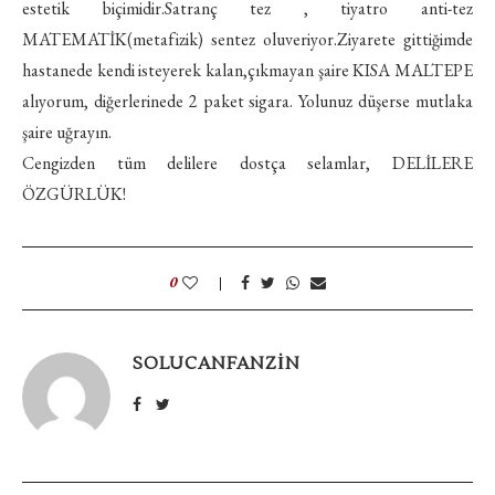
estetik biçimidir.Satranç tez , tiyatro anti-tez
MATEMATİK(metafizik) sentez oluveriyor.Ziyarete gittiğimde
hastanede kendi isteyerek kalan,çıkmayan şaire KISA MALTEPE
alıyorum, diğerlerinede 2 paket sigara. Yolunuz düşerse mutlaka
şaire uğrayın.
Cengizden tüm delilere dostça selamlar, DELİLERE
ÖZGÜRLÜK!
0
SOLUCANFANZIN