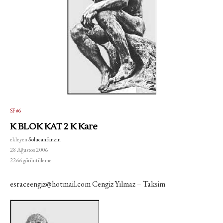
SF #6
K BLOK KAT 2 K Kare
ekleyen
Solucanfanzin
28 Ağustos 2006
2266
görüntüleme
esraceengiz@hotmail.com Cengiz Yılmaz – Taksim