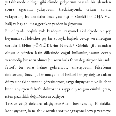
yatakhanede olduğu gibi elimde gidiyorum başarılı bir işlemden
sonra sigaramı yakıyorum (redaksiyonda tekrar sigara
yakıyorum, bu anı daha önce yaşamıştım sürekli bir DEJA VU
hali) ve başlanılması,gereken yerden başlıyorum.
Bu dünyada boşluk yok kardeşim, rasyonel akıl diyede bir şey
beynimin sol lobu.her şey bir soruyla başladı cevap veremediğim
soruyla BENim gÖZLÜKlerim Nerede? Gözlük çift camdan
oluşur o yüzden latin dillerinde çoğul kullanılır,insanın cevap
veremediği bir soru olunca bu soru hızla form değiştiriyor bir anda
felsefi bir soru haline geliveriyor, anlatıyorum felsefenin
doktoruna, önce git bir muayene ol fiziksel bir şey değilse anlam
dünyasındaki sorununu çözeriz diyor, saygı duyuyorum ve ilelebet
bunu söyleyen felsefe doktoruna saygı duyacağım çünkü içten,
içten pazarlıklı değil.Macera başlıyor.
Tavsiye ettiği doktara ulaşiıyoruz.Adam boş teneke, 10 dakika
konuşuyoruz, bana abuk sorular soruyor,rasyonel cevap vermeye