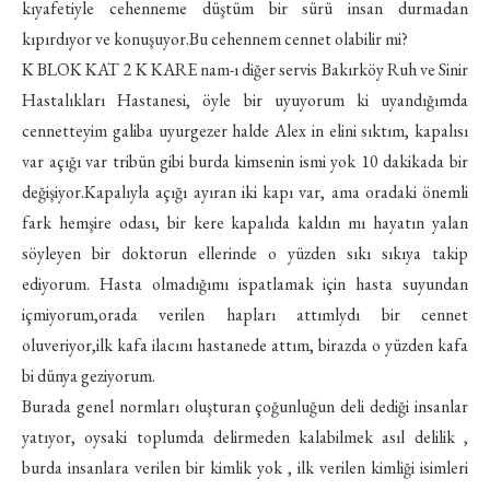
kıyafetiyle cehenneme düştüm bir sürü insan durmadan
kıpırdıyor ve konuşuyor.Bu cehennem cennet olabilir mi?
K BLOK KAT 2 K KARE nam-ı diğer servis Bakırköy Ruh ve Sinir
Hastalıkları Hastanesi, öyle bir uyuyorum ki uyandığımda
cennetteyim galiba uyurgezer halde Alex in elini sıktım, kapalısı
var açığı var tribün gibi burda kimsenin ismi yok 10 dakikada bir
değişiyor.Kapalıyla açığı ayıran iki kapı var, ama oradaki önemli
fark hemşire odası, bir kere kapalıda kaldın mı hayatın yalan
söyleyen bir doktorun ellerinde o yüzden sıkı sıkıya takip
ediyorum. Hasta olmadığımı ispatlamak için hasta suyundan
içmiyorum,orada verilen hapları attımlydı bir cennet
oluveriyor,ilk kafa ilacını hastanede attım, birazda o yüzden kafa
bi dünya geziyorum.
Burada genel normları oluşturan çoğunluğun deli dediği insanlar
yatıyor, oysaki toplumda delirmeden kalabilmek asıl delilik ,
burda insanlara verilen bir kimlik yok , ilk verilen kimliği isimleri