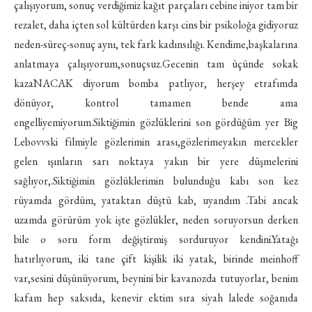
çalışıyorum, sonuç verdiğimiz kağıt parçaları cebine iniyor tam bir
rezalet, daha içten sol kültürden karşı cins bir psikoloğa gidiyoruz
neden-süreç-sonuç aynı, tek fark kadınsılığı. Kendime,başkalarına
anlatmaya çalışıyorum,sonuçsuz.Gecenin tam üçünde sokak
kazaNACAK diyorum bomba patlıyor, herşey etrafımda
dönüyor, kontrol tamamen bende ama
engelliyemiyorum.Siktiğimin gözlüklerini son gördüğüm yer Big
Lebovvski filmiyle gözlerimin arası,gözlerimeyakın mercekler
gelen ışınların sarı noktaya yakın bir yere düşmelerini
sağlıyor,.Siktiğimin gözlüklerimin bulunduğu kabı son kez
rüyamda gördüm, yataktan düştü kab, uyandım .Tabi ancak
uzamda görürüm yok işte gözlükler, neden soruyorsun derken
bile o soru form değiştirmiş sorduruyor kendini.Yatağı
hatırlıyorum, iki tane çift kişilik iki yatak, birinde meinhoff
var,sesini düşünüyorum, beynini bir kavanozda tutuyorlar, benim
kafam hep saksıda, kenevir ektim sıra siyah lalede soğanıda