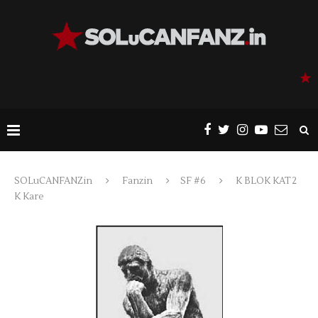
SOLuCANFANZin
Fanzin
SF #6
K BLOK KAT 2
K Kare