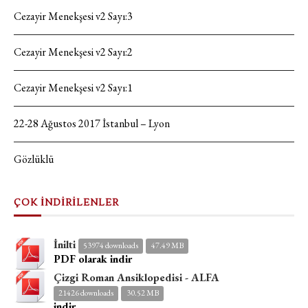
Cezayir Menekşesi v2 Sayı:3
Cezayir Menekşesi v2 Sayı:2
Cezayir Menekşesi v2 Sayı:1
22-28 Ağustos 2017 İstanbul – Lyon
Gözlüklü
ÇOK İNDİRİLENLER
İnilti
53974 downloads
47.49 MB
PDF olarak indir
Çizgi Roman Ansiklopedisi - ALFA
21426 downloads
30.52 MB
indir