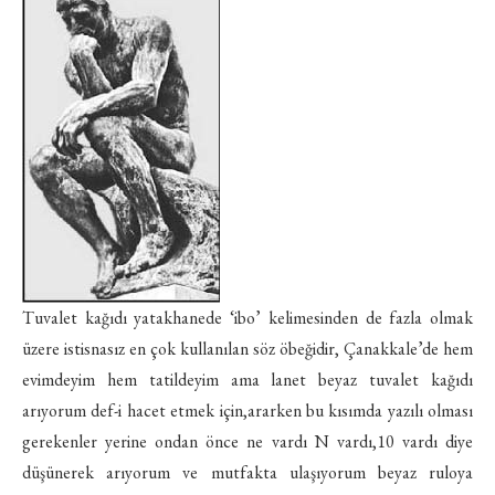
Tuvalet kağıdı yatakhanede ‘ibo’ kelimesinden de fazla olmak
üzere istisnasız en çok kullanılan söz öbeğidir, Çanakkale’de hem
evimdeyim hem tatildeyim ama lanet beyaz tuvalet kağıdı
arıyorum def-i hacet etmek için,ararken bu kısımda yazılı olması
gerekenler yerine ondan önce ne vardı N vardı,10 vardı diye
düşünerek arıyorum ve mutfakta ulaşıyorum beyaz ruloya