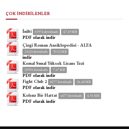
ÇOK İNDİRİLENLER
İnilti
53974 downloads
47.49 MB
PDF olarak indir
Çizgi Roman Ansiklopedisi - ALFA
21426 downloads
30.52 MB
indir
Kemal Sunal Yüksek Lisans Tezi
20901 downloads
7.67 MB
PDF olarak indir
Fight Club 2
8277 downloads
24.48 MB
PDF olarak indir
Kolsuz Bir Hattat
4677 downloads
4.91 MB
PDF olarak indir