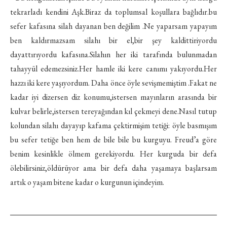
tekrarladı kendini Aşk.Biraz da toplumsal koşullara bağlıdır.bu
sefer kafasına silah dayanan ben değilim .Ne yaparsam yapayım
ben kaldırmazsam silahı bir el,bir şey kaldittiriyordu
dayattırıyordu kafasına.Silahın her iki tarafında bulunmadan
tahayyül edemezsiniz.Her hamle iki kere canımı yakıyordu.Her
hazzı iki kere yaşıyordum. Daha önce öyle sevişmemiştim .Fakat ne
kadar iyi dizersen diz konumu,istersen mayınların arasında bir
kulvar belir­le,istersen tereyağından kıl çekmeyi dene.Nasıl tutup
kolundan silahı dayayıp kafama çektirmişim tetiği: öyle basmışım
bu sefer tetiğe ben hem de bile bile bu kur­guyu. Freud’a göre
benim kesinlikle ölmem gerekiyordu. Her kurguda bir defa
ölebilirsiniz,öldürüyor ama bir defa daha yaşamaya başlarsam
artık o yaşam bitene kadar o kurgunun içindeyim.