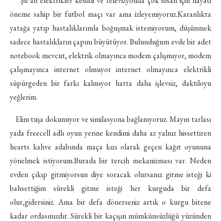
Şu an elektrikler kesildi ve televizyonda çok insan için hayati
öneme sahip bir futbol maçı var ama izleyemiyoruz.Karanlıkta
yatağa yatıp hastalık­larımla boğuşmak istemiyorum, düşünmek
sadece hastalıkların çapını büyütüyor. Bulunduğum evde bir adet
notebook mevcut, elektrik olmayınca modem çalışmıyor, modem
çalışmayınca internet olmuyor internet olmayınca elektrikli
süpürgeden bir farkı kalmıyor hatta daha işlevsiz, daktiloyu
yeğlerim.
Elim tuşa dokunuyor ve similasyona bağlanıyoruz. Mayın tarlası
yada freecell adlı oyun yerine kendimi daha az yalnız hissettiren
hearts kahve adabında maça kızı olarak geçen kağıt oyununa
yönelmek istiyorum.Burada bir tercih mekanizması var. Neden
evden çıkıp gitmiyorsun diye soracak olursanız gitme isteği ki
bahsettiğim sürekli gitme isteği her kur­guda bir defa
olur,gidersiniz. Ama bir defa dönerseniz artık o kurgu bitene
kadar ordasınızdır. Sürekli bir kaçışın mümkünsüzlüğü yüzünden