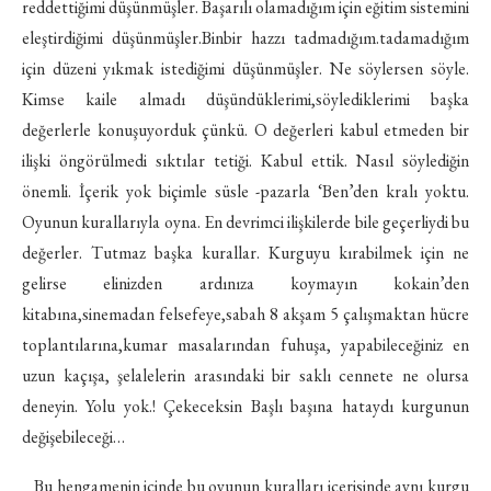
reddettiğimi düşünmüşler. Başarılı olamadığım için eğitim sistemini
eleştirdiğimi düşünmüşler.Binbir hazzı tadmadığım.tadamadığım
için düzeni yıkmak istediğimi düşünmüşler. Ne söylersen söyle.
Kimse kaile almadı düşündükleri­mi,söylediklerimi başka
değerlerle konuşuyorduk çünkü. O değerleri kabul etmeden bir
ilişki öngörülmedi sıktılar tetiği. Kabul ettik. Nasıl söylediğin
önemli. İçerik yok biçimle süsle -pazarla ‘Ben’den kralı yoktu.
Oyunun kurallarıyla oyna. En devrimci ilişkilerde bile geçerliydi bu
değerler. Tutmaz başka kurallar. Kurguyu kırabilmek için ne
gelirse elinizden ardınıza koymayın kokain’den
kitabına,sinemadan felsefeye,sabah 8 akşam 5 çalış­maktan hücre
toplantılarına,kumar masalarından fuhuşa, yapabileceğiniz en
uzun kaçışa, şelalelerin arasındaki bir saklı cennete ne olursa
deneyin. Yolu yok.! Çekeceksin Başlı başına hataydı kurgunun
değişebileceği…
Bu hengamenin içinde bu oyunun kuralları içerisinde aynı kurgu