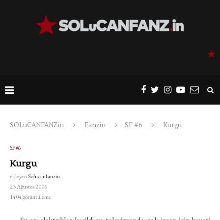
SOLuCANFANZin
Fanzin
SF #6
Kurgu
SF #6
Kurgu
ekleyen
Solucanfanzin
23 Ağustos 2006
1404
görüntüleme