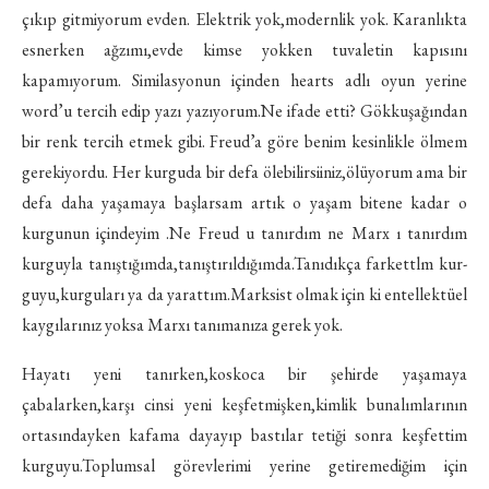
çıkıp gitmiyorum evden. Elektrik yok,modernlik yok. Karanlıkta
esnerken ağzımı,evde kimse yokken tuvaletin kapısını
kapamıyorum. Similasyonun içinden hearts adlı oyun yerine
word’u tercih edip yazı yazıyorum.Ne ifade etti? Gökkuşağından
bir renk tercih etmek gibi. Freud’a göre benim kesinlikle ölmem
gerekiyordu. Her kurguda bir defa ölebilirsiiniz,ölüyorum ama bir
defa daha yaşamaya başlarsam artık o yaşam bitene kadar o
kurgunun içindeyim .Ne Freud u tanırdım ne Marx ı tanırdım
kurguyla tanıştığımda,tanıştırıldığımda.Tanıdıkça farkettlm kur­
guyu,kurguları ya da yarattım.Marksist olmak için ki entellektüel
kaygılarınız yoksa Marxı tanımanıza gerek yok.
Hayatı yeni tanırken,koskoca bir şehirde yaşamaya
çabalarken,karşı cinsi yeni keşfetmişken,kimlik bunalımlarının
ortasındayken kafama dayayıp bastılar tetiği sonra keşfettim
kurguyu.Toplumsal görevlerimi yerine getiremediğim için