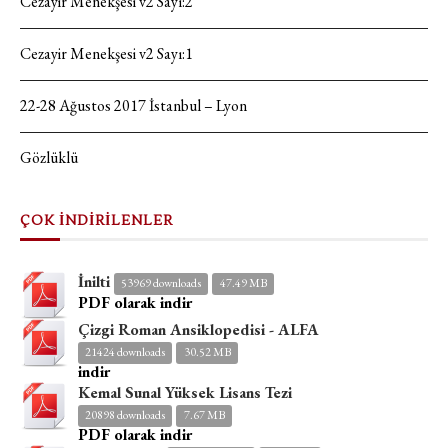
Cezayir Menekşesi v2 Sayı:2
Cezayir Menekşesi v2 Sayı:1
22-28 Ağustos 2017 İstanbul – Lyon
Gözlüklü
ÇOK İNDİRİLENLER
İnilti
53969 downloads
47.49 MB
PDF olarak indir
Çizgi Roman Ansiklopedisi - ALFA
21424 downloads
30.52 MB
indir
Kemal Sunal Yüksek Lisans Tezi
20898 downloads
7.67 MB
PDF olarak indir