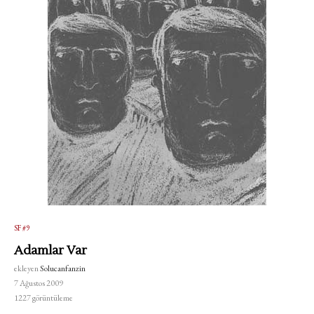
SF #9
Adamlar Var
ekleyen
Solucanfanzin
7 Ağustos 2009
1227
görüntüleme