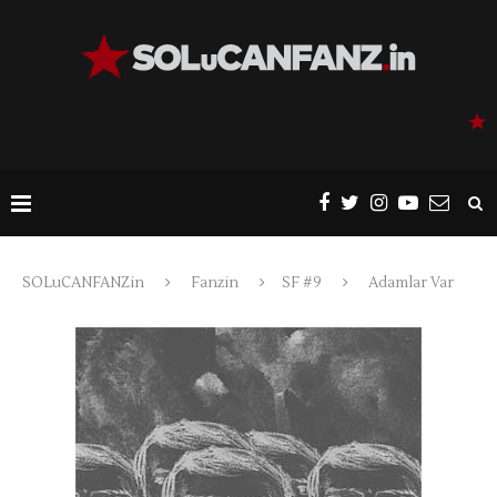
SOLuCANFANZin
Fanzin
SF #9
Adamlar Var