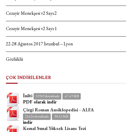
Cezayir Menekşesi v2 Sayı:2
Cezayir Menekşesi v2 Sayı:1
22-28 Ağustos 2017 İstanbul – Lyon
Gözlüklü
ÇOK İNDİRİLENLER
İnilti
53969 downloads
47.49 MB
PDF olarak indir
Çizgi Roman Ansiklopedisi - ALFA
21424 downloads
30.52 MB
indir
Kemal Sunal Yüksek Lisans Tezi