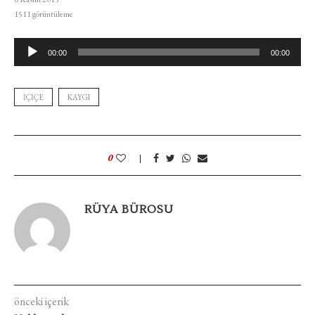
1511
görüntüleme
Ses
00:00
00:00
oynatıcı
IÇIÇE
KAYGI
0
RÜYA BÜROSU
önceki içerik