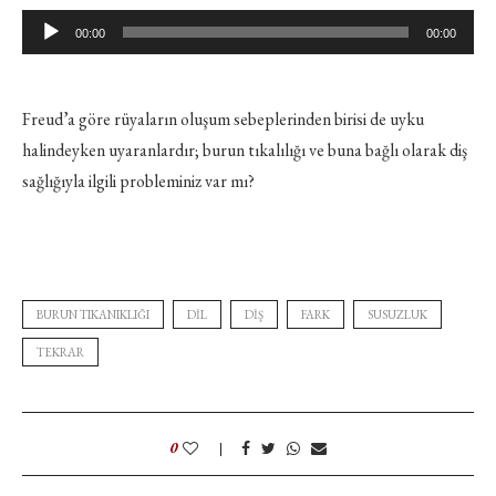
Ses
00:00
00:00
oynatıcı
Freud’a göre rüyaların oluşum sebeplerinden birisi de uyku
halindeyken uyaranlardır; burun tıkalılığı ve buna bağlı olarak diş
sağlığıyla ilgili probleminiz var mı?
BURUN TIKANIKLIĞI
DIL
DIŞ
FARK
SUSUZLUK
TEKRAR
0