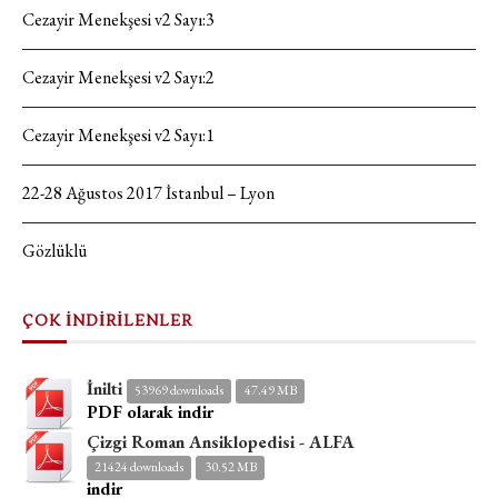
Cezayir Menekşesi v2 Sayı:3
Cezayir Menekşesi v2 Sayı:2
Cezayir Menekşesi v2 Sayı:1
22-28 Ağustos 2017 İstanbul – Lyon
Gözlüklü
ÇOK İNDİRİLENLER
İnilti
53969 downloads
47.49 MB
PDF olarak indir
Çizgi Roman Ansiklopedisi - ALFA
21424 downloads
30.52 MB
indir