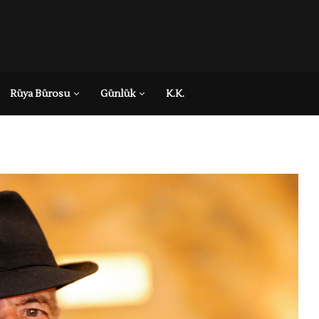
Rüya Bürosu
Günlük
K.K.