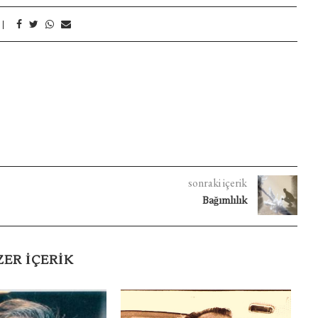
sonraki içerik
Bağımlılık
ZER IÇERIK