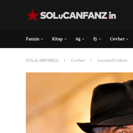
Fanzin
Kitap
Ağ
İŞ
Cevher
SOLuCANFANZin
Cevher
Leonard Cohen