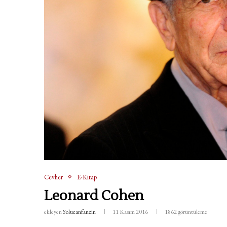
Cevher
E-Kitap
Leonard Cohen
ekleyen
Solucanfanzin
11 Kasım 2016
1862
görüntüleme