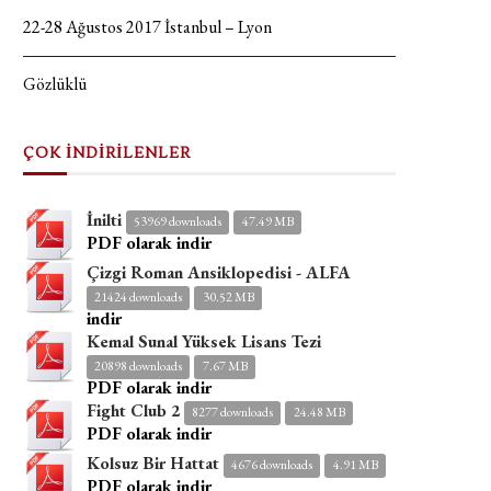
22-28 Ağustos 2017 İstanbul – Lyon
Gözlüklü
ÇOK İNDİRİLENLER
İnilti
53969 downloads
47.49 MB
PDF olarak indir
Çizgi Roman Ansiklopedisi - ALFA
21424 downloads
30.52 MB
indir
Kemal Sunal Yüksek Lisans Tezi
20898 downloads
7.67 MB
PDF olarak indir
Fight Club 2
8277 downloads
24.48 MB
PDF olarak indir
Kolsuz Bir Hattat
4676 downloads
4.91 MB
PDF olarak indir