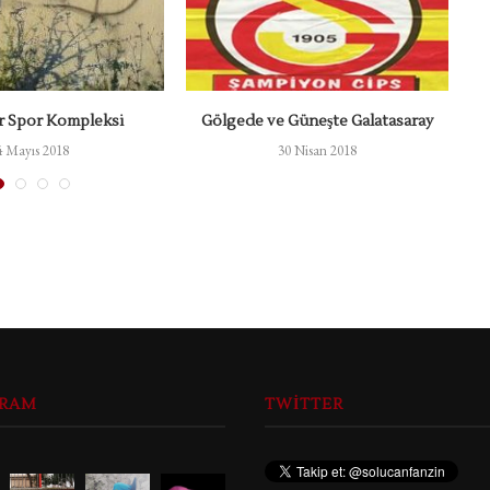
r Spor Kompleksi
Gölgede ve Güneşte Galatasaray
G
4 Mayıs 2018
30 Nisan 2018
GRAM
TWITTER