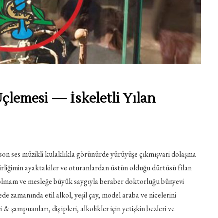
çlemesi — İskeletli Yılan
 son ses müzikli kulaklıkla görünürde yürüyüşe çıkmışvari dolaşma
lirliğimin ayaktakiler ve oturanlardan üstün olduğu dürtüsü filan
 olmam ve mesleğe büyük saygıyla beraber doktorluğu bünyevi
ede zamanında etil alkol, yeşil çay, model araba ve nicelerini
 & şampuanları, diş ipleri, alkolikler için yetişkin bezleri ve