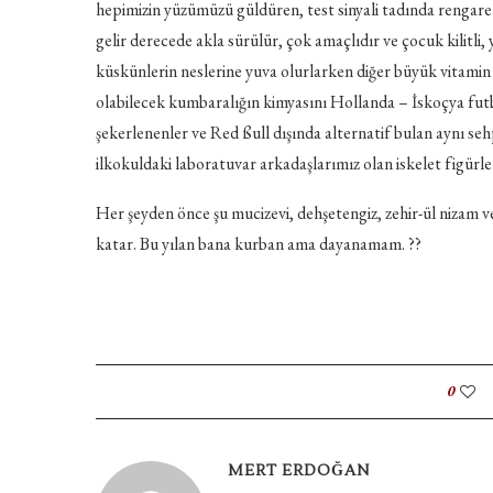
hepimizin yüzümüzü güldüren, test sinyali tadında rengare
gelir derecede akla sürülür, çok amaçlıdır ve çocuk kilitli, 
küskünlerin neslerine yuva olurlarken diğer büyük vitamin
olabilecek kumbaralığın kimyasını Hollanda – İskoçya fu
şekerlenenler ve Red ßull dışında alternatif bulan aynı se
ilkokuldaki laboratuvar arkadaşlarımız olan iskelet figürler
Her şeyden önce şu mucizevi, dehşetengiz, zehir-ül nizam 
katar. Bu yılan bana kurban ama dayanamam. ??
0
MERT ERDOĞAN