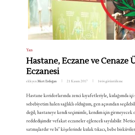
Yazı
Hastane, Eczane ve Cenaze Ü
Eczanesi
ekleyen
Mert Erdoğan
21 Kasım 2017
1464
görüntüleme
Hastane koridorlarında zenci kıyafetleriyle, kulağımda içi
sebebiyetim halen sağlıklı olduğum, gen açısından seçilebi
değil; hastaneye kendi seçimimle, kendim için girmeyecek
reddedişimdir vefakat eczaneler eğlenceli sayılabilir. Netic
satmışlardır ve bi’ köşelerinde kulak tıkacı, bebe bisküvileri