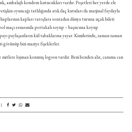
nk, ambalajlı kondom kutucukları vardır. Poşetleri her yerde ele
yetişkin oyuncağı tatlılığında atık ilaç kutuları da marjinal faydayla
 haplarının kapları varoşlara sonradan dünya turuna uçak bileti
tbol maçı esnasında portakalı soyup – başucuna koyup
hpayı paylaşanların kül tabaklarına yayar. Kimilerinde, zaman zaman
i görünüp bizi maziye fişeklerler.
ve mitlere lojman konmuş logosu vardır. Beni benden alır, canıma can