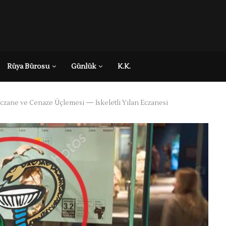
Rüya Bürosu
Günlük
K.K.
Eczane ve Cenaze Üçlemesi — İskeletli Yılan Eczanesi