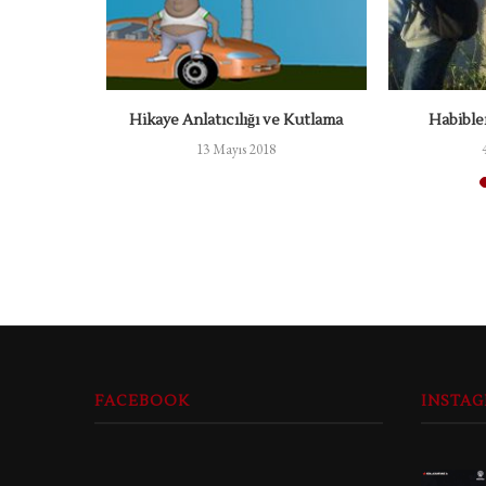
a
Hikaye Anlatıcılığı ve Kutlama
Habible
13 Mayıs 2018
FACEBOOK
INSTA