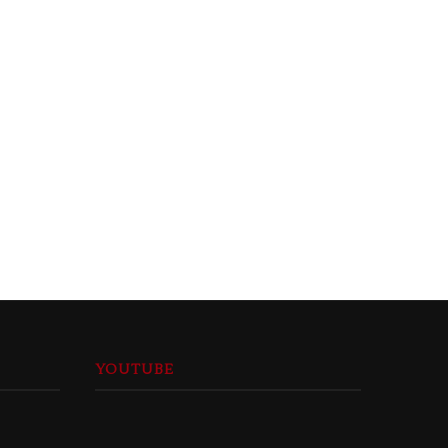
eri Dönüşüm Bisikleti, Altılı Atlar
“bazıları hiç değişmez”
24 Nisan 2018
22 Nisan 2018
YOUTUBE