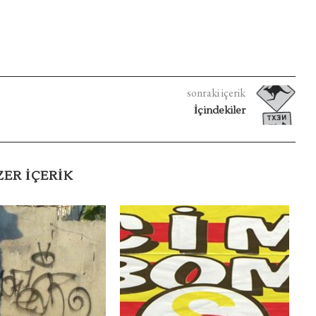
sonraki içerik
İçindekiler
ZER IÇERIK