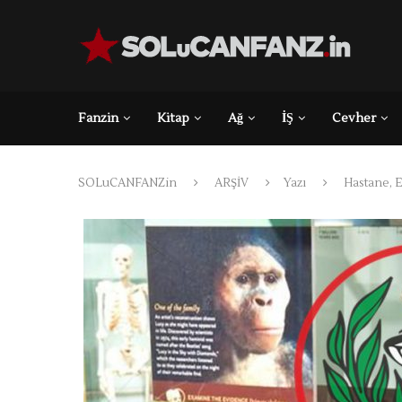
Fanzin
Kitap
Ağ
İŞ
Cevher
SOLuCANFANZin
ARŞİV
Yazı
Hastane, 