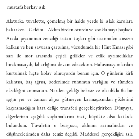
mustafa berkay ısık
Alaturka tuvalette, çömelmiş bir halde yerde ki ıslak karolara
bakarken… Geldim… Aklım birden oturdu ve zonklamaya başladı.
Arada piyanonun zenciliği tutan tuşları gibi üzerimden ansızın
kalkan ve ben savuran çarpılma; vücudumda bir Hint Kınası gibi
sarı ile mor arasında çeşitli grilikler ve etlik ayrımcılıklar
bırakmasaydı, kibarlığıma devam edecektim. Halüsinasyonlardan
kurtulmak hiçte kolay olmuyordu benim için. O günlerin kirli
kalıntısı, baş ağrısı, bedenimde ruhumun varlığını ve tümden
eksikliğini anımsatan. Nerden geldiği belirsiz ve olasılıkla flu bir
ışığın yer ve zaman algısı gütmeyen karmaşasından gözlerimi
kaçıramadığım kara deliğe transferi gerçekleştirirken. Dünyaya;
diğerlerinin aşağılık suçlamalarına inat, küçükte olsa katkıda
bulundum. Tuvaletin o burgusu, aklımın sarmalından ve
düşüncelerimden daha temiz değildi. Maddesel gerçekliğini asla