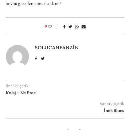
boynu güzellerin onurlu idamı?
0
SOLUCANFANZIN
önceki içerik
Kolaj – Ne Free
sonraki içerik
İnek Blues