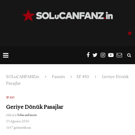
SOLuCANFANZin
Fanzin
SF #10
Geriye Dönük
Pasajlar
SF #10
Geriye Dönük Pasajlar
ekleyen
Solucanfanzin
23 Ağustos 2010
1457
görüntüleme