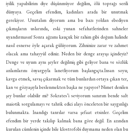
iyilik yapabilirim diye düşünmüyor değilim, ölü toprağı serili
dünyaya. Geçelim efendim, kadınları arada bir unutmak
gerekiyor. Unutalım diyorum ama bu bazı yoldan ebediyen
çıkmışların uslarında, eski yunan sefahatlerinden sahneler
uyandırmasın! Sonra ağzımı kauçuk bir rahim gibi doğum halinde
nasıl esnerse öyle açarak gülüyorum. Zihninize zarar ve zahmet
olacak ama tahayyül ediniz. Neden bir denge arayışı içindeyiz?
Denge ve uyum aynı şeyler değilmiş gibi geliyor bana ve sözlük
anlamlarını önyargıyla lanetliyorum başlangıçta.İnsan soyu;
kavga etmek, savaş çıkarmak ve tüm bunlardan ortaya çıkan ter,
kan ve gözyaşıyla beslenmekten başka ne yapıyor? Nimet denilen
şey bunlar olabilir mi? Sokrates’i seviyorum sanırım bende salt
maiotik sorgulamayı ve tahrik edici alayı önceleten bir saygınlığı
bulunmakta. İnandığı tanrılar varsa şefaat etsinler. Geçelim
efendim bir yerde takılıp kalmak bana göre değil. En azından
kurulan cümlenin içinde bile klostrofobi duymama neden olan bu