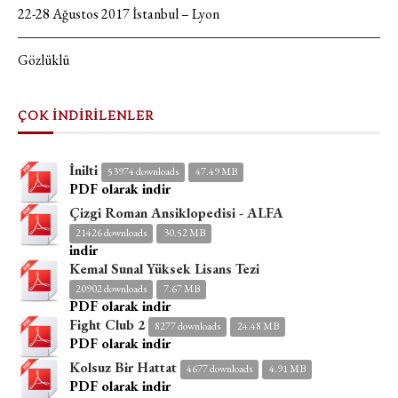
22-28 Ağustos 2017 İstanbul – Lyon
Gözlüklü
ÇOK İNDİRİLENLER
İnilti
53974 downloads
47.49 MB
PDF olarak indir
Çizgi Roman Ansiklopedisi - ALFA
21426 downloads
30.52 MB
indir
Kemal Sunal Yüksek Lisans Tezi
20902 downloads
7.67 MB
PDF olarak indir
Fight Club 2
8277 downloads
24.48 MB
PDF olarak indir
Kolsuz Bir Hattat
4677 downloads
4.91 MB
PDF olarak indir