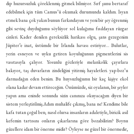
dip huzursuzluk çöreklenmiş gitmek bilmiyor. Sırf şunu bertaraf
edebilmek için tüm Camus’ü okumak durumunda kaldım. İsyan
etmek bana çok yakın bunun farkındayım ve yeni bir şey öğrenmiş
gibi sevinç duyduğumu söylüyor sol kulağıma fısıldayan rüzgar
cinleri. Kader denilen gereksizlik harikası olgu, şans gezegenim
Jüpiter’e inat, üstümde bir İrlanda havası estiriyor… Bulutlar,
yerin esneyen ve uyku getiren koyuluğunun pigmentlerini sis
vasıtasıyla çalıyor. Yosunlu gözleriyle melankolik çayırlara
bakıyor, taş duvarların zindeliğini yitirmiş hayaletleri. yap-boz’u
darmadağın eden benim. Bu huysuzluğumu bir kaç kişiye ekol
olana kadar devam ettireceğim. Önümüzde, siz oyalanın, bir şeyler
yapın ama eninde sonunda sizin canınıza okuyacağım diyen bir
sistem yerleştirilmiş.Adım muhalife çıkmış, bana ne! Kendime bile
kafa tutan çoğul ben; nasıl olursa insanların adaletiyle, biricik asil
kefemin tartısını onların çıkarlarına göre bozabilirim? Boynu
güzellere idam bir önerme midir? Öyleyse ne güzel bir önermedir,