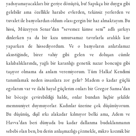
yadsıyamayacakları bir geriye dönüştü, bu! Sapıkça bir duygu gibi
gelebilir ama özellikle harabe evlerden, tekinsiz yerlerden ve
tuvalet ile banyolardan oldum olası gergin bir haz almaktayım. Bu
hissi, Müzeyyen Senar’dan “sevemez kimse seni” adlı şarkıyı
dinlerken ya da bir kıza umursamaz tavırlarla aralıklı kur
yaparken de hissediyordum. Ve o banyoların anlatılamaz
akustiğinde, birer vahiy gibi gelen ve doluşan cümle
kalabalıklarında, yağlı bir karanlığı genetik nazar boncuğu gibi
taşıyor olmama da anlam veremiyorum. Tüm Halka! Kendimi
tanımlamak neden insanlara zor gelir? Madem o kadar güçlü
egolarım var ve ilahi hayal güçlerim onları bir Gregor Samsa’dan
bir böceğe çevirebildiği halde, onlar bundan hiçbir şekilde
memnuniyet duymuyorlar. Kadınlar üzerine çok düşünüyorum.
Bu düşünüş, dişil ırkı alakadar kılmıyor belki ama, Adem ve
Havva’dan beri dünyada bu kadar dallanma budaklanmanın
sebebi olan ben; bu derin anlaşmazlığı çözmekle, mikro kozmik bir