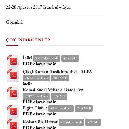
22-28 Ağustos 2017 İstanbul – Lyon
Gözlüklü
ÇOK İNDİRİLENLER
İnilti
53969 downloads
47.49 MB
PDF olarak indir
Çizgi Roman Ansiklopedisi - ALFA
21424 downloads
30.52 MB
indir
Kemal Sunal Yüksek Lisans Tezi
20898 downloads
7.67 MB
PDF olarak indir
Fight Club 2
8277 downloads
24.48 MB
PDF olarak indir
Kolsuz Bir Hattat
4676 downloads
4.91 MB
PDF olarak indir