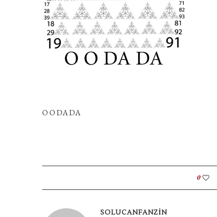
O O DA DA
0
SOLUCANFANZIN