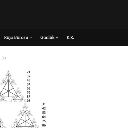
Rüya Bürosu
Günlük
K.K.
a Da