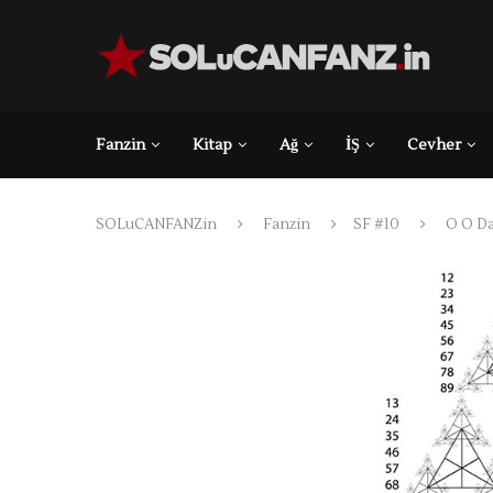
Fanzin
Kitap
Ağ
İŞ
Cevher
SOLuCANFANZin
Fanzin
SF #10
O O D