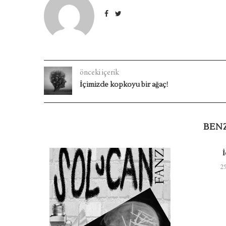
önceki içerik
İçimizde kopkoyu bir ağaç!
BEN
29