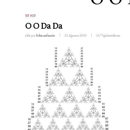
SF #10
O O Da Da
ekleyen
Solucanfanzin
21 Ağustos 2010
1573
görüntüleme