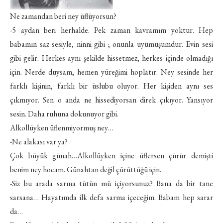
Ne zamandan beri ney üflüyorsun?
-5 aydan beri herhalde. Pek zaman kavramım yoktur. Hep
babamın saz sesiyle, ninni gibi ; onunla uyumuşumdur. Evin sesi
gibi gelir. Herkes aynı şekilde hissetmez, herkes içinde olmadığı
için. Nerde duysam, hemen yüreğimi hoplatır. Ney sesinde her
farklı kişinin, farklı bir üslubu oluyor. Her kişiden aynı ses
çıkmıyor. Sen o anda ne hissediyorsan direk çıkıyor. Yansıyor
sesin. Daha ruhuna dokunuyor gibi.
Alkollüyken üflenmiyormuş ney…
-Ne alakası var ya?
Çok büyük günah…Alkollüyken içine üflersen çürür demişti
benim ney hocam. Günahtan değil çürüttüğü için.
-Siz bu arada sarma tütün mü içiyorsunuz? Bana da bir tane
sarsana… Hayatımda ilk defa sarma içeceğim. Babam hep sarar
da…