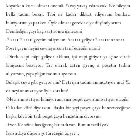
koyarken kuru olması önemli. Yavaş yavaş ıslanacak. Ne bileyim
belki tadını bozar. Tabi ne kadar dikkat ediyorum bunlara
bilmiyorum yaparken. Öyle olması gerekir diye düşünüyorum.
Demlediğin çayı kaç saat sonra içmezsin?
-2 saat. 2 saati geçtim mi içmem. Acı tat geliyor 2 saatten sonra.
Poşet çayın neyini sevmiyorsun tarif edebilir misin?
-Direk o ipi mipi geliyor aklıma, ipi mipi giriyor ya içine direk
kimyasını bozuyor. Tat olarak zaten iğrenç o poşetin tadını
alıyorsun, yapaylığın tadını alıyorsun.
Bulaşık suyu gibi geliyor mu? Deterjan tadını anımsatıyor mu? Ya
da neyi anımsatıyor öyle soralım?
-Neyi anımsatıyor bilmiyorum ama poşet çayı anımsatıyor olabilir
O kadar kötü diyorsun…Başka bir şeyi poşet çaya benzeteceğime
başka kötü bir tadı poşet çaya benzetirim diyorsun
-Evet. Kendine has iğrenç bir tadı var. Bunun tarifi yok.
Issız adaya düşsen götüreceğin üç şey…