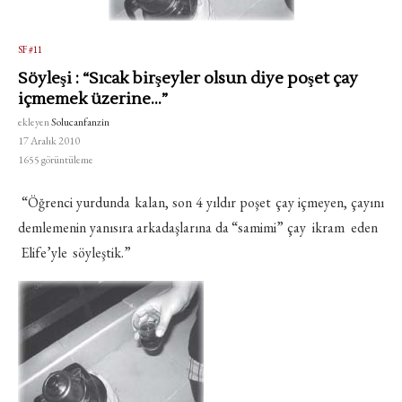
SF #11
Söyleşi : “Sıcak birşeyler olsun diye poşet çay
içmemek üzerine…”
ekleyen
Solucanfanzin
17 Aralık 2010
1655
görüntüleme
“Öğrenci yurdunda kalan, son 4 yıldır poşet çay içmeyen, çayını
demlemenin yanısıra arkadaşlarına da “samimi” çay ikram eden
Elife’yle söyleştik.”