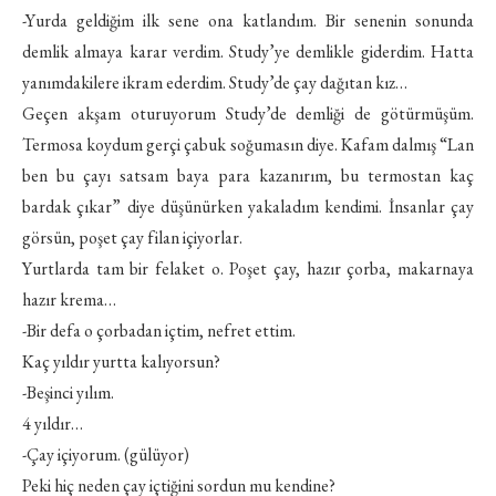
-Yurda geldiğim ilk sene ona katlandım. Bir senenin sonunda
demlik almaya karar verdim. Study’ye demlikle giderdim. Hatta
yanımdakilere ikram ederdim. Study’de çay dağıtan kız…
Geçen akşam oturuyorum Study’de demliği de götürmüşüm.
Termosa koydum gerçi çabuk soğumasın diye. Kafam dalmış “Lan
ben bu çayı satsam baya para kazanırım, bu termostan kaç
bardak çıkar” diye düşünürken yakaladım kendimi. İnsanlar çay
görsün, poşet çay filan içiyorlar.
Yurtlarda tam bir felaket o. Poşet çay, hazır çorba, makarnaya
hazır krema…
-Bir defa o çorbadan içtim, nefret ettim.
Kaç yıldır yurtta kalıyorsun?
-Beşinci yılım.
4 yıldır…
-Çay içiyorum. (gülüyor)
Peki hiç neden çay içtiğini sordun mu kendine?