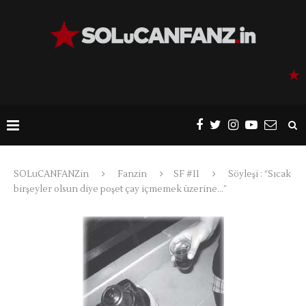
SOLuCANFANZin
Fanzin
SF #11
Söyleşi : “Sıcak
birşeyler olsun diye poşet çay içmemek üzerine…”