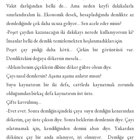
Vakit darlığından belki de… Ama neden keyfi dakikalarla
sınırlandıralım ki…Ekonomik desek, hesapladığında demlikte az
demlediğinde çok daha ucuza geliyor… Sen acele eder misin?
-Poşet çaydan kazanacağın iki dakikayı nerede kullanıyorsun ki?
İnsanlar belki de demlik temizlemekten hoşlanmadıkları için.
Poşet çay pisliği daha kötü… Çirkin bir görüntüsü var.
Demliktekini doğaya dökersin mesela…
-Ablam benim çiçeklerin dibine döker gübre olsun diye.
Çayı nasıl demlersin? Aşama aşama anlatır mısın?
Suyu kaynatırım bir iki defa, cattleda kaynatmak zorunda
olduğumdan birkaç defa kaynatırım üst üste.
Çifte kavrulmuş…
-Evet evet. Sonra demliğin içindeki çaya suyu demliğin kenarından
dökerim, çay üste çıksın diye. Sonra beklerim demlensin diye. Çayı
ıslatmamak için, kendiliğinden demini alsın diye. Yukardan
dökünce çay bir anda ıslanıyor, iyi olmuyor. Demliğe çay