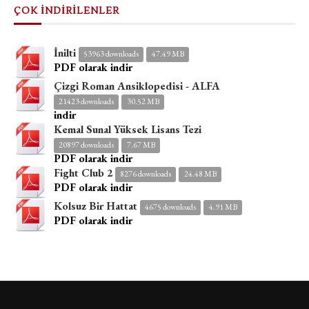
ÇOK İNDİRİLENLER
İnilti
53963 downloads
47.49 MB
PDF olarak indir
Çizgi Roman Ansiklopedisi - ALFA
21423 downloads
30.52 MB
indir
Kemal Sunal Yüksek Lisans Tezi
20897 downloads
7.67 MB
PDF olarak indir
Fight Club 2
8276 downloads
24.48 MB
PDF olarak indir
Kolsuz Bir Hattat
4675 downloads
4.91 MB
PDF olarak indir