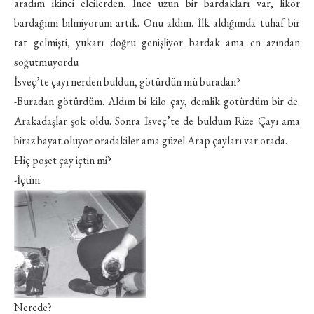
aradım ikinci elcilerden. İnce uzun bir bardakları var, likör
bardağımı bilmiyorum artık. Onu aldım. İlk aldığımda tuhaf bir
tat gelmişti, yukarı doğru genişliyor bardak ama en azından
soğutmuyordu
İsveç’te çayı nerden buldun, götürdün mü buradan?
-Buradan götürdüm. Aldım bi kilo çay, demlik götürdüm bir de.
Arakadaşlar şok oldu. Sonra İsveç’te de buldum Rize Çayı ama
biraz bayat oluyor oradakiler ama güzel Arap çayları var orada.
Hiç poşet çay içtin mi?
-İçtim.
Nerede?