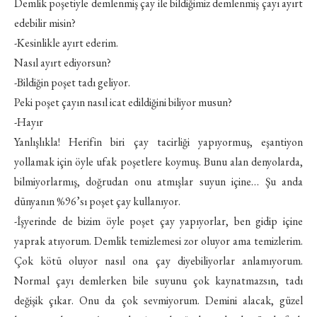
Demlik poşetiyle demlenmiş çay ile bildiğimiz demlenmiş çayı ayırt
edebilir misin?
-Kesinlikle ayırt ederim.
Nasıl ayırt ediyorsun?
-Bildiğin poşet tadı geliyor.
Peki poşet çayın nasıl icat edildiğini biliyor musun?
-Hayır
Yanlışlıkla! Herifin biri çay tacirliği yapıyormuş, eşantiyon
yollamak için öyle ufak poşetlere koymuş. Bunu alan denyolarda,
bilmiyorlarmış, doğrudan onu atmışlar suyun içine… Şu anda
dünyanın %96’sı poşet çay kullanıyor.
-İşyerinde de bizim öyle poşet çay yapıyorlar, ben gidip içine
yaprak atıyorum. Demlik temizlemesi zor oluyor ama temizlerim.
Çok kötü oluyor nasıl ona çay diyebiliyorlar anlamıyorum.
Normal çayı demlerken bile suyunu çok kaynatmazsın, tadı
değişik çıkar. Onu da çok sevmiyorum. Demini alacak, güzel