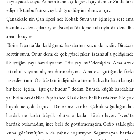
kaynayacak suyu. Annem benim çok güzel çay demler. Su da fark
ediyor İstanbul’un suyuyla doğru düzgün olmuyor çay.
Çanakkale’nin Çan ilçesi’nde Kobak Suyu var, içim için sert ama
inanılmaz dem çıkartıyor. İstanbul’da içme sularıyla da denedim
ama olmuyor.
-Bizim Isparta’da kaldığımız kasabanın suyu da iyidir. Birazcık
serttir suyu. Onun demi de çok güzel çıkar. İstanbul’a geldiğimde
ilk içtiğim çayı hatırlıyorum. “Bu çay mı?”demiştim. Ama artık
İstanbul suyuna alışmış durumdayım. Ama eve gittiğimde farkı
hissediyorum. Otobüsten indiğimde annem kahvaltı hazırlamıştı
bir kere. İçtim. “İşte çay budur!” dedim. Burada küçük bardaklar
ya! Bizim oradakiler Paşabahçe Klasik ince belli bardaktır. Ne çok
büyük ne çok küçük… Bir ortası vardır. Çabuk soğuduğundan
bardak ne kadar büyük olursa o kadar kötü oluyor. İsveç’te
bardak bulamadım, ince belli de götürmemiştim. Gidip salak gibi
kupa götürmüşüm o da çabuk soğutuyor. Soğutmayan bardak