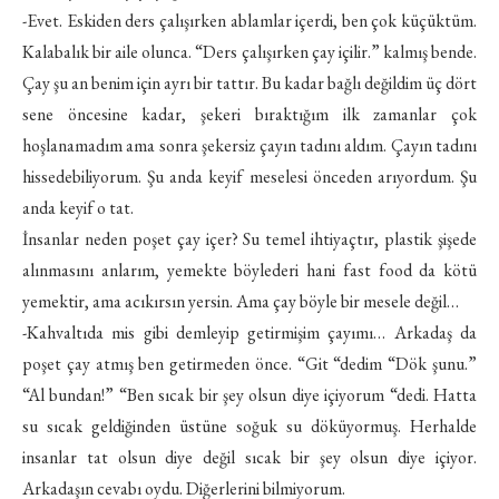
-Evet. Eskiden ders çalışırken ablamlar içerdi, ben çok küçüktüm.
Kalabalık bir aile olunca. “Ders çalışırken çay içilir.” kalmış bende.
Çay şu an benim için ayrı bir tattır. Bu kadar bağlı değildim üç dört
sene öncesine kadar, şekeri bıraktığım ilk zamanlar çok
hoşlanamadım ama sonra şekersiz çayın tadını aldım. Çayın tadını
hissedebiliyorum. Şu anda keyif meselesi önceden arıyordum. Şu
anda keyif o tat.
İnsanlar neden poşet çay içer? Su temel ihtiyaçtır, plastik şişede
alınmasını anlarım, yemekte böylederi hani fast food da kötü
yemektir, ama acıkırsın yersin. Ama çay böyle bir mesele değil…
-Kahvaltıda mis gibi demleyip getirmişim çayımı… Arkadaş da
poşet çay atmış ben getirmeden önce. “Git “dedim “Dök şunu.”
“Al bundan!” “Ben sıcak bir şey olsun diye içiyorum “dedi. Hatta
su sıcak geldiğinden üstüne soğuk su döküyormuş. Herhalde
insanlar tat olsun diye değil sıcak bir şey olsun diye içiyor.
Arkadaşın cevabı oydu. Diğerlerini bilmiyorum.