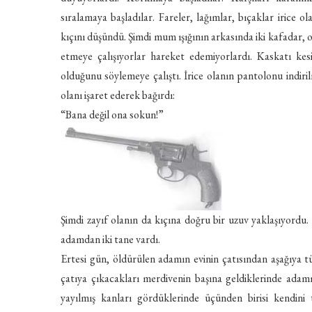
sıralamaya başladılar. Fareler, lağımlar, bıçaklar irice
kıçını düşündü. Şimdi mum ışığının arkasında iki kafadar, 
etmeye çalışıyorlar hareket edemiyorlardı. Kaskatı kesi
olduğunu söylemeye çalıştı. İrice olanın pantolonu indiril
olanı işaret ederek bağırdı:
“Bana değil ona sokun!”
Şimdi zayıf olanın da kıçına doğru bir uzuv yaklaşıyordu.
adamdan iki tane vardı.
Ertesi gün, öldürülen adamın evinin çatısından aşağıya t
çatıya çıkacakları merdivenin başına geldiklerinde adamı
yayılmış kanları gördüklerinde üçünden birisi kendini 