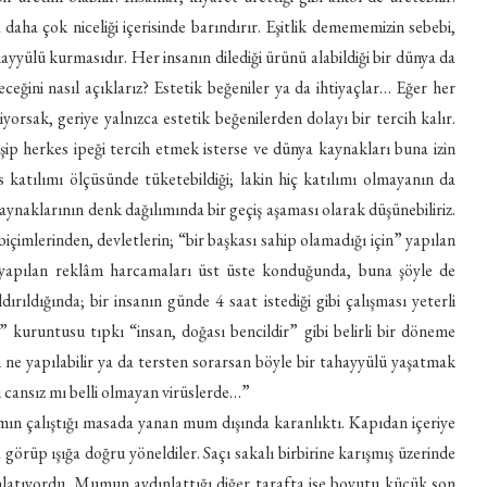
daha çok niceliği içerisinde barındırır. Eşitlik demememizin sebebi,
hayyülü kurmasıdır. Her insanın dilediği ürünü alabildiği bir dünya da
eceğini nasıl açıklarız? Estetik beğeniler ya da ihtiyaçlar… Eğer her
iyorsak, geriye yalnızca estetik beğenilerden dolayı bir tercih kalır.
şip herkes ipeği tercih etmek isterse ve dünya kaynakları buna izin
katılımı ölçüsünde tüketebildiği; lakin hiç katılımı olmayanın da
kaynaklarının denk dağılımında bir geçiş aşaması olarak düşünebiliriz.
çimlerinden, devletlerin; “bir başkası sahip olamadığı için” yapılan
 yapılan reklâm harcamaları üst üste konduğunda, buna şöyle de
dırıldığında; bir insanın günde 4 saat istediği gibi çalışması yeterli
i” kuruntusu tıpkı “insan, doğası bencildir” gibi belirli bir döneme
 ne yapılabilir ya da tersten sorarsan böyle bir tahayyülü yaşatmak
 cansız mı belli olmayan virüslerde…”
amın çalıştığı masada yanan mum dışında karanlıktı. Kapıdan içeriye
a görüp ışığa doğru yöneldiler. Saçı sakalı birbirine karışmış üzerinde
atıyordu. Mumun aydınlattığı diğer tarafta ise boyutu küçük son