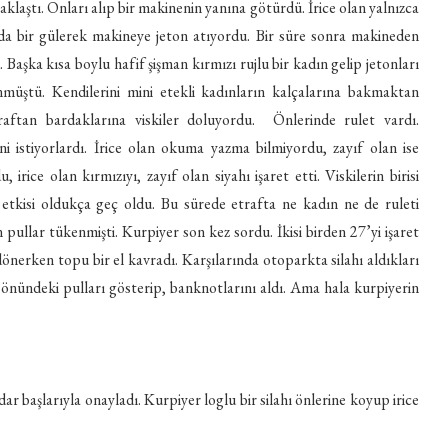
aklaştı. Onları alıp bir makinenin yanına götürdü. İrice olan yalnızca
da bir gülerek makineye jeton atıyordu. Bir süre sonra makineden
. Başka kısa boylu hafif şişman kırmızı rujlu bir kadın gelip jetonları
nmüştü. Kendilerini mini etekli kadınların kalçalarına bakmaktan
araftan bardaklarına viskiler doluyordu. Önlerinde rulet vardı.
i istiyorlardı. İrice olan okuma yazma bilmiyordu, zayıf olan ise
irice olan kırmızıyı, zayıf olan siyahı işaret etti. Viskilerin birisi
in etkisi oldukça geç oldu. Bu sürede etrafta ne kadın ne de ruleti
 pullar tükenmişti. Kurpiyer son kez sordu. İkisi birden 27’yi işaret
t dönerken topu bir el kavradı. Karşılarında otoparkta silahı aldıkları
ın önündeki pulları gösterip, banknotlarını aldı. Ama hala kurpiyerin
r başlarıyla onayladı. Kurpiyer loglu bir silahı önlerine koyup irice