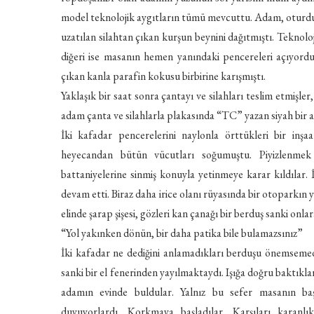
model teknolojik aygıtların tümü mevcuttu. Adam, oturdu
uzatılan silahtan çıkan kurşun beynini dağıtmıştı. Teknolo
diğeri ise masanın hemen yanındaki pencereleri açıyor
çıkan kanla parafin kokusu birbirine karışmıştı.
Yaklaşık bir saat sonra çantayı ve silahları teslim etmişler,
adam çanta ve silahlarla plakasında “TC” yazan siyah bir a
İki kafadar pencerelerini naylonla örttükleri bir inşa
heyecandan bütün vücutları soğumuştu. Piyizlenmek 
battaniyelerine sinmiş konuyla yetinmeye karar kıldılar. 
devam etti. Biraz daha irice olanı rüyasında bir otoparkı
elinde şarap şişesi, gözleri kan çanağı bir berduş sanki onla
“Yol yakınken dönün, bir daha patika bile bulamazsınız”
İki kafadar ne dediğini anlamadıkları berduşu önemsemedi
sanki bir el fenerinden yayılmaktaydı. Işığa doğru baktıkl
adamın evinde buldular. Yalnız bu sefer masanın baş
duyuyorlardı. Korkmaya başladılar. Karşıları karanl