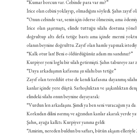
“Kumar borcun var. Cebinde para var mı?”
İrice olan cebini yoklayıp, olmadığını söyledi. Şahıs zayıf ol
“Onun cebinde var, senin için öderse ölmezsin; ama ödemi
İrice olan şaşırmıştı, elinde tuttuğu silahı dostuna yöne
doğrultup altı defa tetiğe bastı ama içinde mermi yoktu. 
olanın beynine doğrulttu. Zayıf olan hamle yapmak istediy
“Kalk otur lan! Beni o öldürdüğünüz adam mı sandınız?”
Kurpiyer yeni loglu bir silah getirmişti. Şahıs tabureye zar 
“Daya arkadaşının kafasına şu silahı bas tetiğe”
Zayıf olan tereddüt etse de kendi kafasına dayanmış silahı
kanlar içinde yere düştü. Sarhoşluktan ve şaşkınlıktan deng
elindeki silahı onun beynine dayayarak:
“Vurdun len arkadaşını. Şimdi ya ben seni vuracağım ya da 
Korkudan dilini ısırmış ve ağzından kanlar akarak yerde yat
Şahıs, ayağa kalktı. Kurpiyer yanına geldi:
“Amirim, nereden buldun bu safları, bütün akşam elleriyle 2