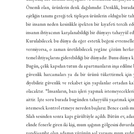
Önemli olan, ürünlerin denk dağılımıdır. Denklik, burada 
eşitliğin tanımı gereği tek tipleşen ürünlerin olduğu bir ta
bir insanın neden kesinlikle ipekten bir kıyafeti tercih ed
insanın ihtiyacının karşılanabildiği bir dünyayı tahayyül ed
Kurulabilecek bu dünya da eğer estetik beğeni evrenselle
vermiyorsa, o zaman üretilebilecek yegâne çözüm herkes 
temel ihtiyaçlarını giderebildiği bir dünyadır. Bunu dünya 
Bugün, çelik kapıdan tutun da apartmanların inşa edilme bi
güvenlik harcamaları ya da bir ürünü tükettirmek için
diyebiliriz güvenlik ve rekabet için yapılanlar ortadan kal
olacaktır. “İnsanların, bazı işleri yapmak istemeyecekler
aittir. İşte soru burada bugünden tahayyülü yaşatmak için
istemesek kontrol etmeye nereden başlarız. Bence canlı mı
Silah sesinden sonra kapı gürültüyle açıldı. Bütün ev, ad
elinde fenerle giren iki kişi, mum ışığının gölgesini duvard
ropdöşambr olan adamın yüzünün sol yarısını mum aydınl