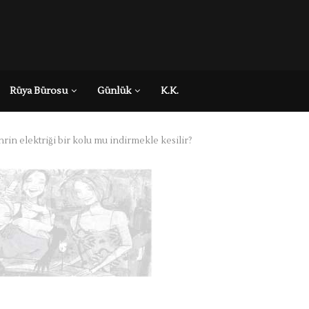
Rüya Bürosu
Günlük
K.K.
rin elektriği bir kolu mu indirmekle kesilir?