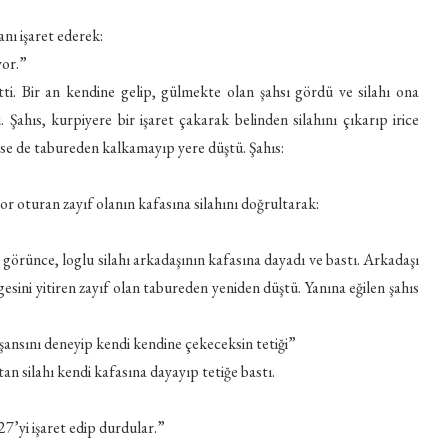
anı işaret ederek:
yor.”
ltti. Bir an kendine gelip, gülmekte olan şahsı gördü ve silahı ona
Şahıs, kurpiyere bir işaret çakarak belinden silahını çıkarıp irice
se de tabureden kalkamayıp yere düştü. Şahıs:
zor oturan zayıf olanın kafasına silahını doğrultarak:
 görünce, loglu silahı arkadaşının kafasına dayadı ve bastı. Arkadaşı
esini yitiren zayıf olan tabureden yeniden düştü. Yanına eğilen şahıs
şansını deneyip kendi kendine çekeceksin tetiği”
an silahı kendi kafasına dayayıp tetiğe bastı.
7’yi işaret edip durdular.”