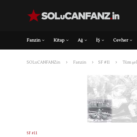
Fanzin
Kitap
Ağ
İŞ
Cevher
SOLuCANFANZin
Fanzin
SF #11
Tüm şeh
SF #11