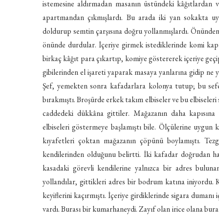
istemesine aldırmadan masanın üstündeki kâğıtlardan v
apartmandan çıkmışlardı. Bu arada iki yan sokakta uyu
doldurup semtin çarşısına doğru yollanmışlardı. Önünden 
önünde durdular. İçeriye girmek istediklerinde komi kapı
birkaç kâğıt para çıkartıp, komiye göstererek içeriye ge
gibilerinden el işareti yaparak masaya yanlarına gidip ne y
Şef, yemekten sonra kafadarlara kolonya tutup; bu sefer
bırakmıştı. Broşürde erkek takım elbiseler ve bu elbiseleri
caddedeki dükkâna gittiler. Mağazanın daha kapısına y
elbiseleri göstermeye başlamıştı bile. Ölçülerine uygun 
kıyafetleri çoktan mağazanın çöpünü boylamıştı. Tezg
kendilerinden olduğunu belirtti. İki kafadar doğrudan 
kasadaki görevli kendilerine yalnızca bir adres buluna
yollandılar, gittikleri adres bir bodrum katına iniyordu.
keyiflerini kaçırmıştı. İçeriye girdiklerinde sigara dumanı
vardı. Burası bir kumarhaneydi. Zayıf olan irice olana burad