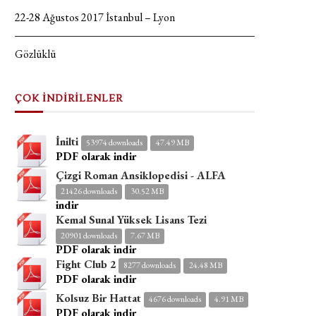
22-28 Ağustos 2017 İstanbul – Lyon
Gözlüklü
ÇOK İNDİRİLENLER
İnilti
53974 downloads
47.49 MB
PDF olarak indir
Çizgi Roman Ansiklopedisi - ALFA
21426 downloads
30.52 MB
indir
Kemal Sunal Yüksek Lisans Tezi
20901 downloads
7.67 MB
PDF olarak indir
Fight Club 2
8277 downloads
24.48 MB
PDF olarak indir
Kolsuz Bir Hattat
4676 downloads
4.91 MB
PDF olarak indir