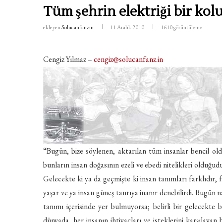
Tüm şehrin elektriği bir kol
ekleyen
Solucanfanzin
11 Aralık 2010
1610
görüntüleme
Cengiz Yılmaz –
cengiz@solucanfanz.in
“Bugün, bize söylenen, aktarılan tüm insanlar bencil oldu
bunların insan doğasının ezeli ve ebedi nitelikleri olduğu
Gelecekte ki ya da geçmişte ki insan tanımları farklıdır, fa
yaşar ve ya insan güneş tanrıya inanır denebilirdi. Bugün
tanımı içerisinde yer bulmuyorsa; belirli bir gelecekte 
dünyada, her insanın ihtiyaçları ve isteklerini karşılayan bi