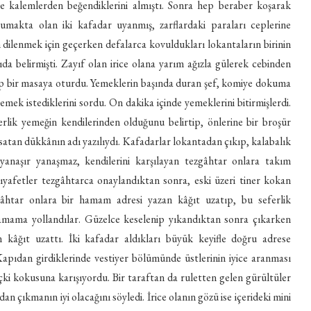
e kalemlerden beğendiklerini almıştı. Sonra hep beraber koşarak
makta olan iki kafadar uyanmış, zarflardaki paraları ceplerine
dilenmek için geçerken defalarca kovuldukları lokantaların birinin
da belirmişti. Zayıf olan irice olana yarım ağızla gülerek cebinden
çip bir masaya oturdu. Yemeklerin başında duran şef, komiye dokuma
emek istediklerini sordu. On dakika içinde yemeklerini bitirmişlerdi.
lik yemeğin kendilerinden olduğunu belirtip, önlerine bir broşür
 satan dükkânın adı yazılıydı. Kafadarlar lokantadan çıkıp, kalabalık
anaşır yanaşmaz, kendilerini karşılayan tezgâhtar onlara takım
kıyafetler tezgâhtarca onaylandıktan sonra, eski üzeri tiner kokan
âhtar onlara bir hamam adresi yazan kâğıt uzatıp, bu seferlik
hamama yollandılar. Güzelce keselenip yıkandıktan sonra çıkarken
n kâğıt uzattı. İki kafadar aldıkları büyük keyifle doğru adrese
 Kapıdan girdiklerinde vestiyer bölümünde üstlerinin iyice aranması
 içki kokusuna karışıyordu. Bir taraftan da ruletten gelen gürültüler
an çıkmanın iyi olacağını söyledi. İrice olanın gözü ise içerideki mini