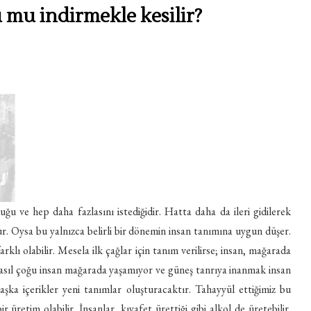
u mu indirmekle kesilir?
ğu ve hep daha fazlasını istediğidir. Hatta daha da ileri gidilerek
dur. Oysa bu yalnızca belirli bir dönemin insan tanımına uygun düşer.
rklı olabilir. Mesela ilk çağlar için tanım verilirse; insan, mağarada
 nasıl çoğu insan mağarada yaşamıyor ve güneş tanrıya inanmak insan
başka içerikler yeni tanımlar oluşturacaktır. Tahayyül ettiğimiz bu
r üretim olabilir. İnsanlar, kıyafet ürettiği gibi alkol de üretebilir.