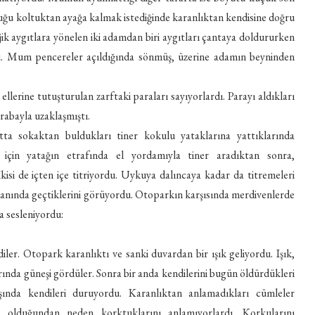
ğu koltuktan ayağa kalmak istediğinde karanlıktan kendisine doğru
jik aygıtlara yönelen iki adamdan biri aygıtları çantaya doldururken
du. Mum pencereler açıldığında sönmüş, üzerine adamın beyninden
 ellerine tutuşturulan zarftaki paraları sayıyorlardı. Parayı aldıkları
rabayla uzaklaşmıştı.
atta sokaktan buldukları tiner kokulu yataklarına yattıklarında
için yatağın etrafında el yordamıyla tiner aradıktan sonra,
İkisi de içten içe titriyordu. Uykuya dalıncaya kadar da titremeleri
n yanında geçtiklerini görüyordu. Otoparkın karşısında merdivenlerde
ra sesleniyordu:
ler. Otopark karanlıktı ve sanki duvardan bir ışık geliyordu. Işık,
arında güneşi gördüler. Sonra bir anda kendilerini bugün öldürdükleri
ında kendileri duruyordu. Karanlıktan anlamadıkları cümleler
ık olduğundan neden korktuklarını anlamıyorlardı. Korkularını