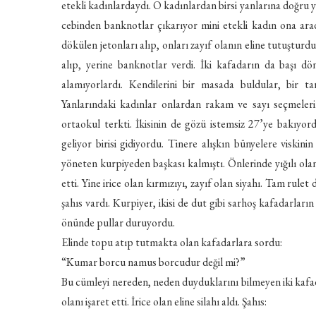
etekli kadınlardaydı. O kadınlardan birsi yanlarına doğru y
cebinden banknotlar çıkarıyor mini etekli kadın ona ara
dökülen jetonları alıp, onları zayıf olanın eline tutuşturdu
alıp, yerine banknotlar verdi. İki kafadarın da başı dö
alamıyorlardı. Kendilerini bir masada buldular, bir t
Yanlarındaki kadınlar onlardan rakam ve sayı seçmelerin
ortaokul terkti. İkisinin de gözü istemsiz 27’ye bakıyordu, 
geliyor birisi gidiyordu. Tinere alışkın bünyelere viskin
yöneten kurpiyeden başkası kalmıştı. Önlerinde yığılı olan
etti. Yine irice olan kırmızıyı, zayıf olan siyahı. Tam rule
şahıs vardı. Kurpiyer, ikisi de dut gibi sarhoş kafadarlar
önünde pullar duruyordu.
Elinde topu atıp tutmakta olan kafadarlara sordu:
“Kumar borcu namus borcudur değil mi?”
Bu cümleyi nereden, neden duyduklarını bilmeyen iki kafada
olanı işaret etti. İrice olan eline silahı aldı. Şahıs: