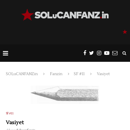
SOLuCANFANZin
Fanzin
SF #11
Vasiyet
SF #11
Vasiyet