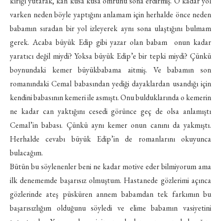
kırığı yutarak, kan kusa kusa ömrünü sona erdirmiş. O kadar yol
varken neden böyle yaptığını anlamam için herhalde önce neden
babamın sıradan bir yol izleyerek aynı sona ulaştığını bulmam
gerek. Acaba büyük Edip gibi yazar olan babam onun kadar
yaratıcı değil miydi? Yoksa büyük Edip’e bir tepki miydi? Çünkü
boynundaki kemer büyükbabama aitmiş. Ve babamın son
romanındaki Cemal babasından yediği dayaklardan usandığı için
kendini babasının kemeri ile asmıştı. Onu bulduklarında o kemerin
ne kadar can yaktığını cesedi görünce geç de olsa anlamıştı
Cemal’in babası. Çünkü aynı kemer onun canını da yakmıştı.
Herhalde cevabı büyük Edip’in de romanlarını okuyunca
bulacağım.
Bütün bu söylenenler beni ne kadar motive eder bilmiyorum ama
ilk denememde başarısız olmuştum. Hastanede gözlerimi açınca
gözlerinde ateş püsküren annem babamdan tek farkımın bu
başarısızlığım olduğunu söyledi ve elime babamın vasiyetini