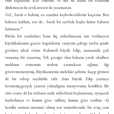
tüm kapılarını. Kör olursun. Ve her ne kadar bu sözlerimi
dinlemesen de artık istesen de yazamazsın.
Gel , bırak o kalemi, en azından kaybedeceklerini kaçırma. Ben
babasız kaldım, sen de… bırak bu sayfada başka kimse babasız
kalmasın.’’
Bütün bu yazılanları bana hiç anlatılmasına izin verilmeyen
büyükbabamın gazete kupürlerini vasiyetin çıktığı zarfın içinde
görünce idrak ettim. Rahmetli büyük Edip, zamanında çok
tanınmış bir yazarmış. Tek çocuğu olan babamı yatılı okullara
mahkum etmesinin nedeni yazmaktan oğluna ilgi
göstermemesiymiş. Büyükannenin melekler şehrine kaçıp gitmesi
de bir sebep sayılabilir tabi. Ama büyük Edip yazmayı
kesmemiş.gerçek yazarın yalnızlığına inanıyormuş kendileri. Bir
süre sonra da bu tutkusu onda nöbetlerin başlamasına, uyuşarak
kaybolmaya ve kimine göre talihsiz, kimine göre tarihsiz –ki
kendisi zamana inanmaz olmuş son zamanlarında- bir avuç cam