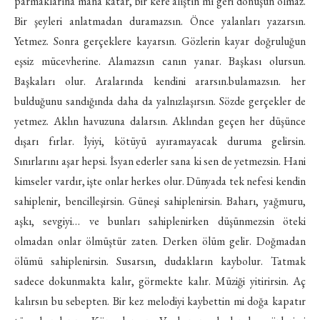
parmaklarına mana katar, bir kere alıştın mı geri dönüşün olmaz.
Bir şeyleri anlatmadan duramazsın. Önce yalanları yazarsın.
Yetmez. Sonra gerçeklere kayarsın. Gözlerin kayar doğruluğun
eşsiz mücevherine. Alamazsın canın yanar. Başkası olursun.
Başkaları olur. Aralarında kendini ararsın.bulamazsın. her
bulduğunu sandığında daha da yalnızlaşırsın. Sözde gerçekler de
yetmez. Aklın havuzuna dalarsın. Aklından geçen her düşünce
dışarı fırlar. İyiyi, kötüyü ayıramayacak duruma gelirsin.
Sınırlarını aşar hepsi. İsyan ederler sana ki sen de yetmezsin. Hani
kimseler vardır, işte onlar herkes olur. Dünyada tek nefesi kendin
sahiplenir, bencilleşirsin. Güneşi sahiplenirsin. Baharı, yağmuru,
aşkı, sevgiyi… ve bunları sahiplenirken düşünmezsin öteki
olmadan onlar ölmüştür zaten. Derken ölüm gelir. Doğmadan
ölümü sahiplenirsin. Susarsın, dudakların kaybolur. Tatmak
sadece dokunmakta kalır, görmekte kalır. Müziği yitirirsin. Aç
kalırsın bu sebepten. Bir kez melodiyi kaybettin mi doğa kapatır