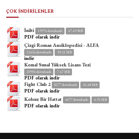
ÇOK İNDİRİLENLER
İnilti
53974 downloads
47.49 MB
PDF olarak indir
Çizgi Roman Ansiklopedisi - ALFA
21426 downloads
30.52 MB
indir
Kemal Sunal Yüksek Lisans Tezi
20901 downloads
7.67 MB
PDF olarak indir
Fight Club 2
8277 downloads
24.48 MB
PDF olarak indir
Kolsuz Bir Hattat
4677 downloads
4.91 MB
PDF olarak indir