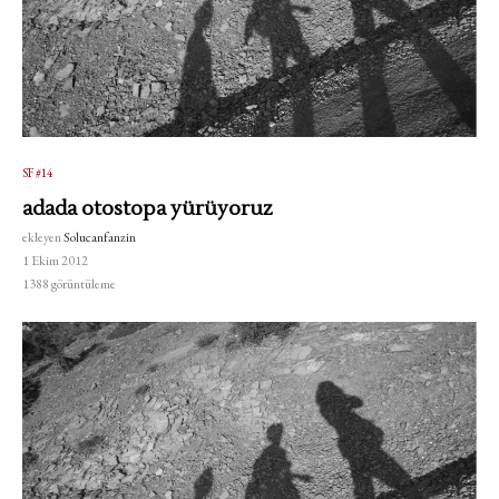
SF #14
adada otostopa yürüyoruz
ekleyen
Solucanfanzin
1 Ekim 2012
1388
görüntüleme