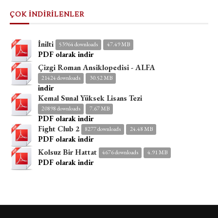
ÇOK İNDİRİLENLER
İnilti
53964 downloads
47.49 MB
PDF olarak indir
Çizgi Roman Ansiklopedisi - ALFA
21424 downloads
30.52 MB
indir
Kemal Sunal Yüksek Lisans Tezi
20898 downloads
7.67 MB
PDF olarak indir
Fight Club 2
8277 downloads
24.48 MB
PDF olarak indir
Kolsuz Bir Hattat
4676 downloads
4.91 MB
PDF olarak indir