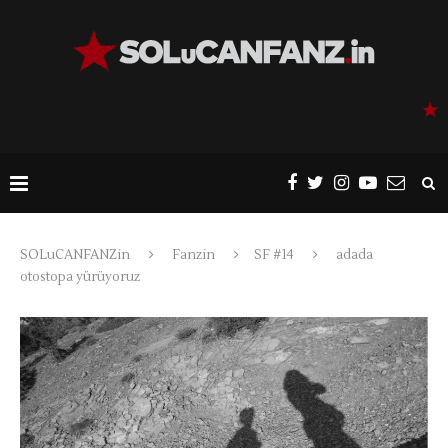
SOLuCANFANZin
Fanzin
SF #14
adada
otostopa yürüyoruz