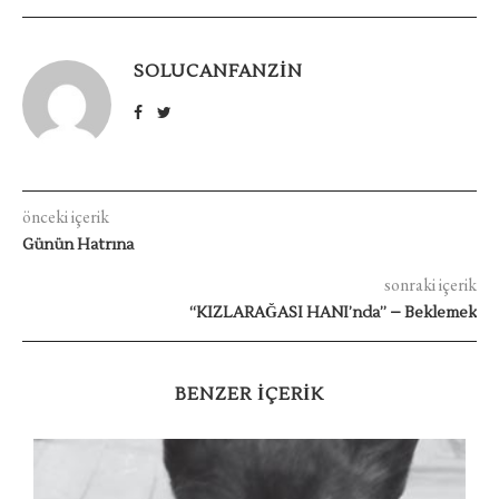
SOLUCANFANZIN
önceki içerik
Günün Hatrına
sonraki içerik
“KIZLARAĞASI HANI’nda” – Beklemek
BENZER IÇERIK