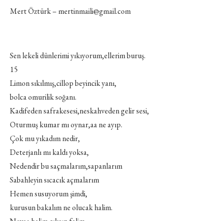
Mert Öztürk – mertinmaili@gmail.com
Sen lekeli dünlerimi yıkıyorum,ellerim buruş.
15
Limon sıkılmış,cillop beyincik yanı,
bolca omurilik soğanı.
Kadifeden safrakesesi,neskahveden gelir sesi,
Oturmuş kumar mı oynar,aa ne ayıp.
Çok mu yıkadım nedir,
Deterjanlı mı kaldı yoksa,
Nedendir bu saçmalarım,sapanlarım
Sabahleyin sıcacık açmalarım
Hemen susuyorum şimdi,
kurusun bakalım ne olucak halim.