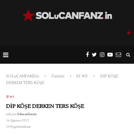
SOLuCANFANZin
Fanzin
SF #15
DİP KÖŞE
DERKEN TERS KÖŞE
SF #15
DİP KÖŞE DERKEN TERS KÖŞE
ekleyen
Solucanfanzin
14 Ağustos 2013
1596
görüntüleme