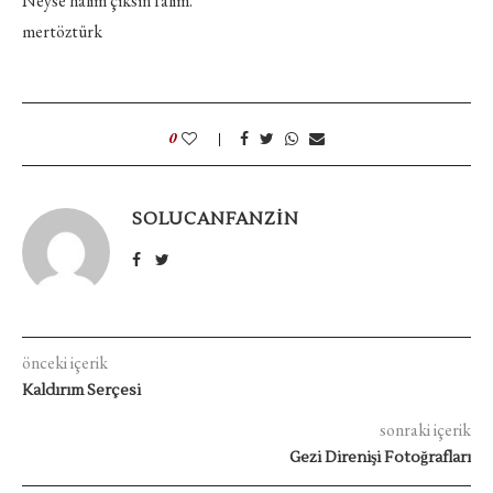
Neyse halim çıksın falim.
mertöztürk
0
SOLUCANFANZIN
önceki içerik
Kaldırım Serçesi
sonraki içerik
Gezi Direnişi Fotoğrafları