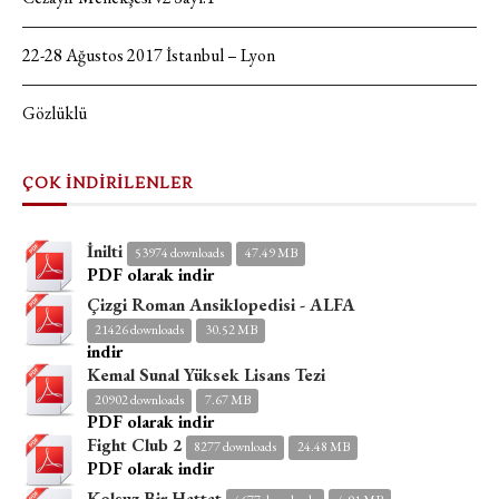
22-28 Ağustos 2017 İstanbul – Lyon
Gözlüklü
ÇOK İNDİRİLENLER
İnilti
53974 downloads
47.49 MB
PDF olarak indir
Çizgi Roman Ansiklopedisi - ALFA
21426 downloads
30.52 MB
indir
Kemal Sunal Yüksek Lisans Tezi
20902 downloads
7.67 MB
PDF olarak indir
Fight Club 2
8277 downloads
24.48 MB
PDF olarak indir
Kolsuz Bir Hattat