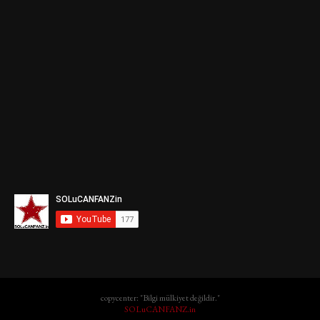
copycenter: "Bilgi mülkiyet değildir."
SOLuCANFANZ.in