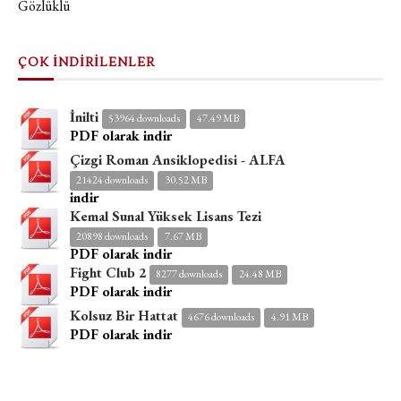
Gözlüklü
ÇOK İNDİRİLENLER
İnilti
53964 downloads
47.49 MB
PDF olarak indir
Çizgi Roman Ansiklopedisi - ALFA
21424 downloads
30.52 MB
indir
Kemal Sunal Yüksek Lisans Tezi
20898 downloads
7.67 MB
PDF olarak indir
Fight Club 2
8277 downloads
24.48 MB
PDF olarak indir
Kolsuz Bir Hattat
4676 downloads
4.91 MB
PDF olarak indir