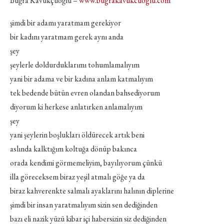
Buğra Kavukçuoğlu –
www.bugrakavukcuoglu.com
şimdi bir adamı yaratmam gerekiyor
bir kadını yaratmam gerek aynı anda
şey
şeylerle doldurduklarımı tohumlamalıyım
yani bir adama ve bir kadına anlam katmalıyım
tek bedende bütün evren olandan bahsediyorum
diyorum ki herkese anlatırken anlamalıyım
şey
yani şeylerin boşlukları öldürecek artık beni
aslında kalktığım koltuğa dönüp bakınca
orada kendimi görmemeliyim, bayılıyorum çünkü
illa göreceksem biraz yeşil atmalı göğe ya da
biraz kahverenkte salmalı ayaklarını halının diplerine
şimdi bir insan yaratmalıyım sizin sen dediğinden
bazı eli nazik yüzü kibar içi habersizin siz dediğinden