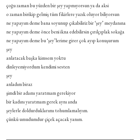
çoğu zaman bu yüzden bir şey yapmıyorsun ya da aksi
o zaman birikip gelmiş tüm fikirlere yazık oluyor biliyorsun
ne yapayım deme bana soyunup çıkabiliriz bir ‘şey’ meydanına
ne yapayım deme önce beni ikna edebilirsin çırılçıplak sokağa
ne yapayım deme bu ‘şey’lerime girer çok ayıp konuşurum
şey
anlatacak başka kimsem yoktu
dinleyemiyordum kendimi sesten
şey
anladım biraz
şimdi bir adamı yaratmam gerekiyor
bir kadını yaratmam gerek aynı anda
şeylerle doldurduklarımı tohumlamalıyım.
çünkü umudumdur çiçek açacak yanım.