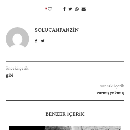
0
SOLUCANFANZIN
önceki içerik
gibi
sonraki içerik
varmış yokmuş
BENZER IÇERIK