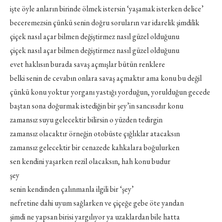
işte öyle anların birinde ölmek istersin ‘yaşamak isterken delice’
beceremezsin çünkü senin doğru soruların var idarelik şimdilik
çiçek nasıl açar bilmen değiştirmez nasıl güzel olduğunu
çiçek nasıl açar bilmen değiştirmez nasıl güzel olduğunu
evet haklısın burada savaş açmışlar bütün renklere
belki senin de cevabın onlara savaş açmaktır ama konu bu değil
çünkü konu yoktur yorganı yastığı yorduğun, yorulduğun gecede
baştan sona doğurmak istediğin bir şey’in sancısıdır konu
zamansız suyu gelecektir bilirsin o yüzden tedirgin
zamansız olacaktır örneğin otobüste çığlıklar atacaksın
zamansız gelecektir bir cenazede kahkalara boğulurken
sen kendini yaşarken rezil olacaksın, hah konu budur
şey
senin kendinden çalınmanla ilgili bir ‘şey’
nefretine dahi uyum sağlarken ve çiçeğe gebe öte yandan
şimdi ne yapsan birisi yargılıyor ya uzaklardan bile hatta