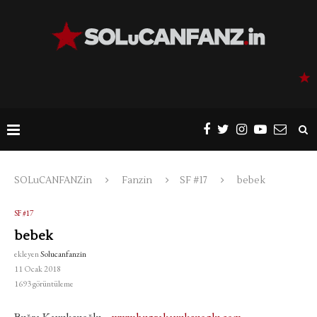
SOLuCANFANZin
Fanzin
SF #17
bebek
SF #17
bebek
ekleyen
Solucanfanzin
11 Ocak 2018
1693
görüntüleme