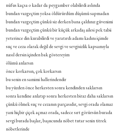
nüfus kaçsa o kadar da peygamber olabilirdi aslında
bundan vazgeçtim yoksa öldürürdüm düşümü sapmadan
bundan vazgeçtim çünkü siz derken bana çaldınız güvenimi
bundan vazgeçtim çünkü bir küçük arkadaş ailesi pek tabii
yeterince din kurabilirdi ve yaratırdı adamı kadını içimde
suç ve ceza olarak değil de sevgi ve sevgisizlik kapsamıyla
nasıl dersin içinden bak göstereyim
ölümü anlarsın
önce korkarsın, çok korkarsın
bu senin en samimi hallerindendir
bu yüzden önce herkesten sonra kendinden saklarsın
sonra kendine anlatıp sonra herkesten biraz daha saklarsın
çünkü ölmek suç ve cezanın parçasıdır, sevgi orada olamaz
yani hiçbir çiçek açmaz orada, sadece sırt görürsün burada
sevgi burada başlar, başucunda nöbet tutar senin titrek
nöbetlerinde