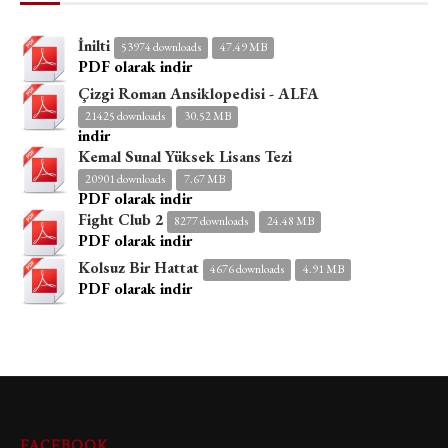
İnilti
53974 downloads
47.49 MB
PDF olarak indir
Çizgi Roman Ansiklopedisi - ALFA
21425 downloads
30.52 MB
indir
Kemal Sunal Yüksek Lisans Tezi
20901 downloads
7.67 MB
PDF olarak indir
Fight Club 2
8277 downloads
24.48 MB
PDF olarak indir
Kolsuz Bir Hattat
4676 downloads
4.91 MB
PDF olarak indir
FACEBOOK