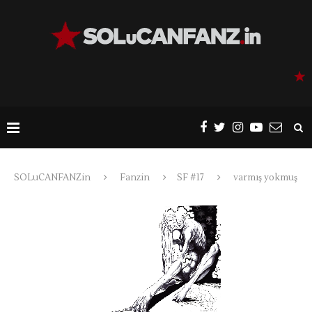
SOLuCANFANZin
Fanzin
SF #17
varmış yokmuş