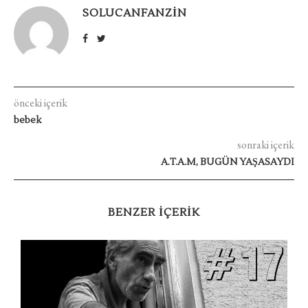
SOLUCANFANZIN
önceki içerik
bebek
sonraki içerik
A.T.A.M, BUGÜN YAŞASAYDI
BENZER IÇERIK