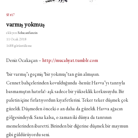
SF #17
varmış yokmuş
ekleyen
Solucanfanzin
11 Ocak 2018
1688
görüntüleme
Deniz Ocakaçan –
http://mucahyat.tumblr.com
‘bir varmış’ı geçmiş ‘bir yokmuş’tan gün almışsın.
Cennet bahçelerinden kovulduğunda -henüz Havva’yı tanrıyla
basmamıştın hatırla!- aşk sadece bir yükseklik korkusuydu. Bir
paletin içine fırlatıyordun kıyafetlerini. Teker teker düşmek çok
güzeldi. Düşmeden önceki o an daha da güzeldi. Havva ağacın
gölgesindeydi. Sana kalsa, o zaman iki dünya da tanrının
memelerinden ibaretti. Birinden bir diğerine düşmek bir maymun
gibi güldürüyordu seni.