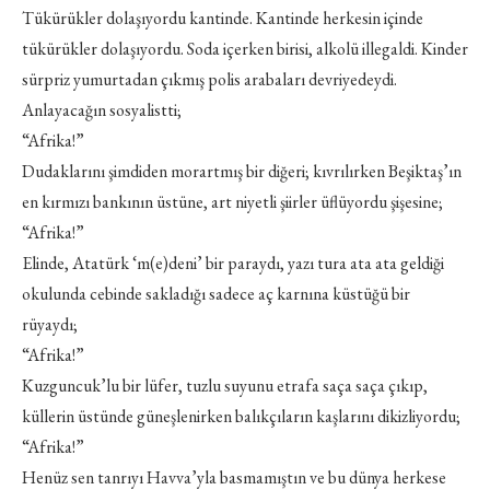
Tükürükler dolaşıyordu kantinde. Kantinde herkesin içinde
tükürükler dolaşıyordu. Soda içerken birisi, alkolü illegaldi. Kinder
sürpriz yumurtadan çıkmış polis arabaları devriyedeydi.
Anlayacağın sosyalistti;
“Afrika!”
Dudaklarını şimdiden morartmış bir diğeri; kıvrılırken Beşiktaş’ın
en kırmızı bankının üstüne, art niyetli şiirler üflüyordu şişesine;
“Afrika!”
Elinde, Atatürk ‘m(e)deni’ bir paraydı, yazı tura ata ata geldiği
okulunda cebinde sakladığı sadece aç karnına küstüğü bir
rüyaydı;
“Afrika!”
Kuzguncuk’lu bir lüfer, tuzlu suyunu etrafa saça saça çıkıp,
küllerin üstünde güneşlenirken balıkçıların kaşlarını dikizliyordu;
“Afrika!”
Henüz sen tanrıyı Havva’yla basmamıştın ve bu dünya herkese