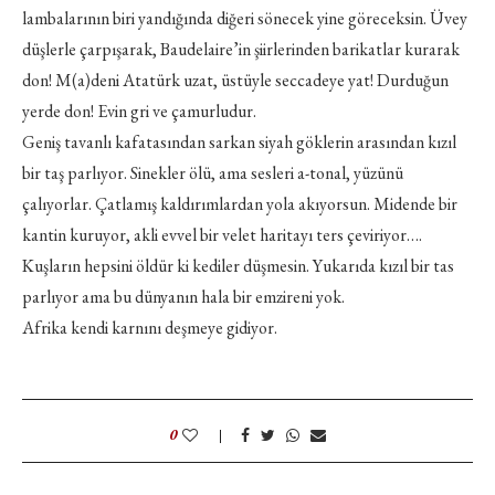
lambalarının biri yandığında diğeri sönecek yine göreceksin. Üvey
düşlerle çarpışarak, Baudelaire’in şiirlerinden barikatlar kurarak
don! M(a)deni Atatürk uzat, üstüyle seccadeye yat! Durduğun
yerde don! Evin gri ve çamurludur.
Geniş tavanlı kafatasından sarkan siyah göklerin arasından kızıl
bir taş parlıyor. Sinekler ölü, ama sesleri a-tonal, yüzünü
çalıyorlar. Çatlamış kaldırımlardan yola akıyorsun. Midende bir
kantin kuruyor, akli evvel bir velet haritayı ters çeviriyor….
Kuşların hepsini öldür ki kediler düşmesin. Yukarıda kızıl bir tas
parlıyor ama bu dünyanın hala bir emzireni yok.
Afrika kendi karnını deşmeye gidiyor.
0