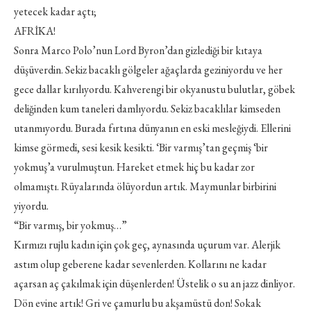
yetecek kadar açtı;
AFRİKA!
Sonra Marco Polo’nun Lord Byron’dan gizlediği bir kıtaya
düşüverdin. Sekiz bacaklı gölgeler ağaçlarda geziniyordu ve her
gece dallar kırılıyordu. Kahverengi bir okyanustu bulutlar, göbek
deliğinden kum taneleri damlıyordu. Sekiz bacaklılar kimseden
utanmıyordu. Burada fırtına dünyanın en eski mesleğiydi. Ellerini
kimse görmedi, sesi kesik kesikti. ‘Bir varmış’tan geçmiş ‘bir
yokmuş’a vurulmuştun. Hareket etmek hiç bu kadar zor
olmamıştı. Rüyalarında ölüyordun artık. Maymunlar birbirini
yiyordu.
“Bir varmış, bir yokmuş…”
Kırmızı rujlu kadın için çok geç, aynasında uçurum var. Alerjik
astım olup geberene kadar sevenlerden. Kollarını ne kadar
açarsan aç çakılmak için düşenlerden! Üstelik o su an jazz dinliyor.
Dön evine artık! Gri ve çamurlu bu akşamüstü don! Sokak